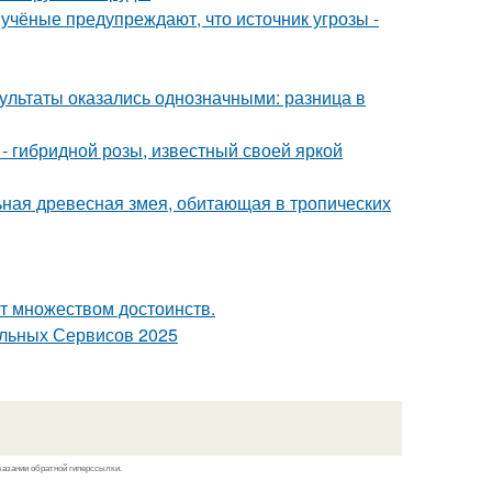
учёные предупреждают, что источник угрозы -
зультаты оказались однозначными: разница в
 - гибридной розы, известный своей яркой
льная древесная змея, обитающая в тропических
ет множеством достоинств.
альных Сервисов 2025
казании обратной гиперссылки.