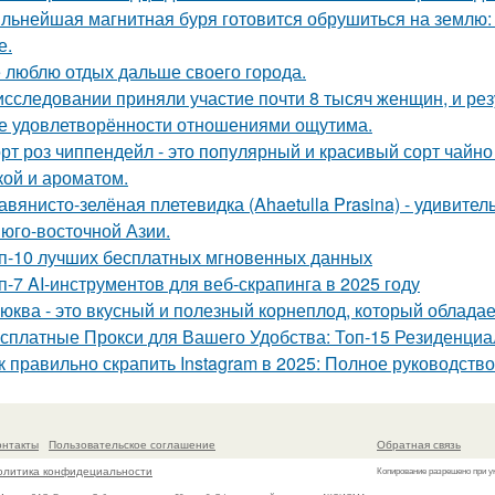
льнейшая магнитная буря готовится обрушиться на землю: 
е.
 люблю отдых дальше своего города.
исследовании приняли участие почти 8 тысяч женщин, и ре
е удовлетворённости отношениями ощутима.
рт роз чиппендейл - это популярный и красивый сорт чайно
кой и ароматом.
авянисто-зелёная плетевидка (Ahaetulla Prasina) - удивите
 юго-восточной Азии.
п-10 лучших бесплатных мгновенных данных
п-7 AI-инструментов для веб-скрапинга в 2025 году
юква - это вкусный и полезный корнеплод, который облада
сплатные Прокси для Вашего Удобства: Топ-15 Резиденци
к правильно скрапить Instagram в 2025: Полное руководство
онтакты
Пользовательское соглашение
Обратная связь
олитика конфидециальности
Копирование разрешено при у