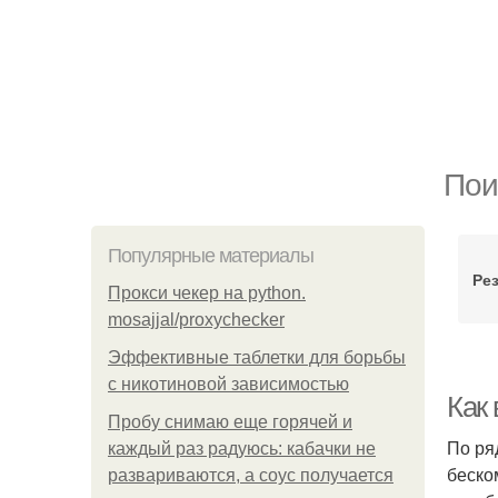
Пои
Популярные материалы
Ре
Прокси чекер на python.
mosajjal/proxychecker
Эффективные таблетки для борьбы
с никотиновой зависимостью
Как
Пробу снимаю еще горячей и
По ря
каждый раз радуюсь: кабачки не
беско
развариваются, а соус получается