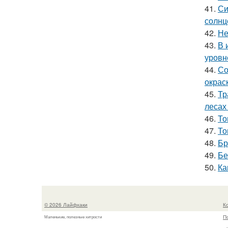
41.
Си
солнц
42.
Не
43.
В 
уровн
44.
Со
окрас
45.
Тр
лесах
46.
То
47.
То
48.
Бр
49.
Бе
50.
Ка
© 2026 Лайфхаки
К
П
Маленькие, полезные хитрости