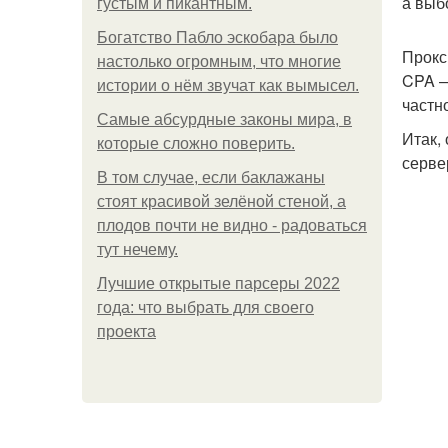
а выб
густым и пикантным.
Богатство Пабло эскобара было
Прокс
настолько огромным, что многие
CPA —
истории о нём звучат как вымысел.
частн
Самые абсурдные законы мира, в
Итак,
которые сложно поверить.
серве
В том случае, если баклажаны
стоят красивой зелёной стеной, а
плодов почти не видно - радоваться
тут нечему.
Лучшие открытые парсеры 2022
года: что выбрать для своего
проекта