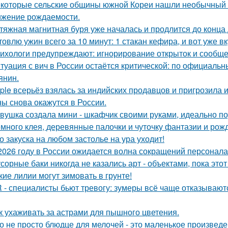
которые сельские общины южной Кореи нашли необычный 
ижение рождаемости.
тяжная магнитная буря уже началась и продлится до конца 
товлю ужин всего за 10 минут: 1 стакан кефира, и вот уже в
ихологи предупреждают: игнорирование открыток и сообще
туация с вич в России остаётся критической: по официал
янин.
ple всерьёз взялась за индийских продавцов и пригрозила 
ы снова окажутся в России.
вушка создала мини - шкафчик своими руками, идеально по
много клея, деревянные палочки и чуточку фантазии и рожд
о закуска на любом застолье на ура уходит!
2026 году в России ожидается волна сокращений персонала
сорные баки никогда не казались арт - объектами, пока этот
кие лилии могут зимовать в грунте!
 - специалисты бьют тревогу: зумеры всё чаще отказывают
к ухаживать за астрами для пышного цветения.
о не просто блюдце для мелочей - это маленькое произведе