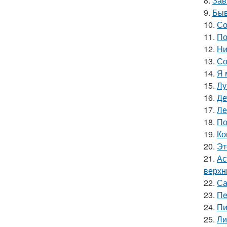
8.
Зав
9.
Быв
10.
Со
11.
По
12.
Hи
13.
Со
14.
Я 
15.
Лу
16.
Де
17.
Ле
18.
По
19.
Ко
20.
Эт
21.
Ас
верхн
22.
Са
23.
Пe
24.
Пи
25.
Ли