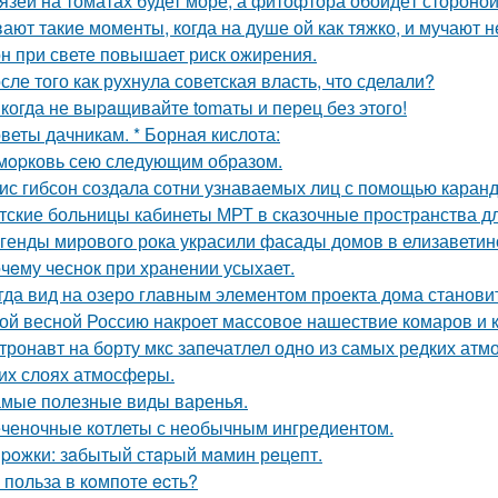
язей на томатах будет море, а фитофтора обойдёт стороной
ают такие моменты, когда на душе ой как тяжко, и мучают
н при свете повышает риск ожирения.
сле того как рухнула советская власть, что сделали?
когда не выpaщивайте tomаты и перец без этого!
веты дачникам. * Борная кислота:
мopковь сею следующим образом.
ис гибсон создала сотни узнаваемых лиц с помощью каран
тские больницы кабинеты МРТ в сказочные пространства д
генды мирового рока украсили фасады домов в елизаветин
чeму чеснoк при хранении усыхает.
гда вид на озеро главным элементом проекта дома станови
ой весной Россию накроет массовое нашествие комаров и 
тронавт на борту мкс запечатлел одно из самых редких ат
их слоях атмосферы.
мые полезные виды варенья.
ченочные котлеты с необычным ингредиентом.
poжки: зaбытый стapый мaмин рeцепт.
 польза в кoмпоте ecть?