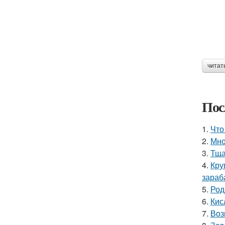
читат
Пос
1.
Что
2.
Мно
3.
Тща
4.
Кру
зараб
5.
Род
6.
Кис
7.
Воз