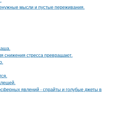
.
 ненужные мысли и пустые переживания.
даша.
ля снижения стресса превращают.
о.
тся.
клещей.
мосферных явлений - спрайты и голубые джеты в