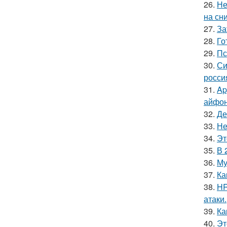
26.
Не
на сн
27.
За
28.
Го
29.
Пс
30.
Си
росси
31.
Ap
айфон
32.
Де
33.
Не
34.
Эт
35.
В 
36.
Му
37.
Ка
38.
HR
атаки.
39.
Ка
40.
Эт