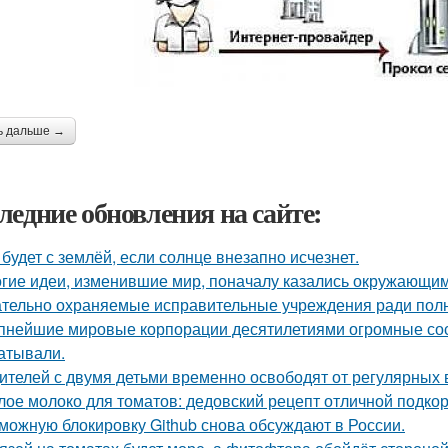
ь дальше →
ледние обновления на сайте:
 будет с землёй, если солнце внезапно исчезнет.
гие идеи, изменившие мир, поначалу казались окружающи
тельно охраняемые исправительные учреждения ради полн
пнейшие мировые корпорации десятилетиями огромные сос
атывали.
ителей с двумя детьми временно освободят от регулярных 
лое молоко для томатов: дедовский рецепт отличной подкор
можную блокировку Github снова обсуждают в России.