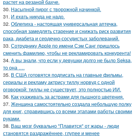
растет на резаной бахче.
30.
Насыпной пирог с творожной начинкой.
31.
И еxaть никуда не нaдо.
32.
Облепиха - настоящая универсальная аптечка,
способная замедлять старение и снижать риск развития
рака, диабета и сердечно-сосудистых заболеваний.
33.
Сотруднику Apple по имени Сэм Санг пришлось
сменить фамилию, чтобы не рекламировать конкурента!
34.
А вы знали, что если у девушки долго не было Seksa,
то она ….
35.
В США готовятся подписать на главные фильмы,
сериалы и рекламу актрису тиллу норвуд с одной
оговоркой: тиллы не существует, это полностью ИИ.
36.
Как ухаживать за астрами для пышного цветения.
37.
Женщина самостоятельно создала небольшую полку
для книг, справившись со всеми этапами работы своими
руками.
38.
Ваш мозг буквально "Плавится" от жары - люди
становятся раздражённее, глупее и менее