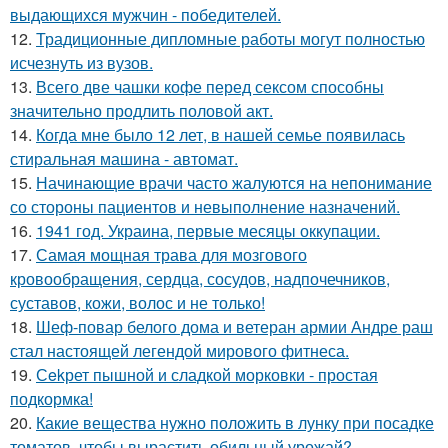
выдающихся мужчин - победителей.
12.
Традиционные дипломные работы могут полностью
исчезнуть из вузов.
13.
Всего две чашки кофе перед сексом способны
значительно продлить половой акт.
14.
Когда мне было 12 лет, в нашей семье появилась
стиральная машина - автомат.
15.
Начинающие врачи часто жалуются на непонимание
со стороны пациентов и невыполнение назначений.
16.
1941 год. Украина, первые месяцы оккупации.
17.
Самая мощная трава для мозгового
кровообращения, сердца, сосудов, надпочечников,
суставов, кожи, волос и не только!
18.
Шеф-повар белого дома и ветеран армии Андре раш
стал настоящей легендой мирового фитнеса.
19.
Сekрет пышной и сладкой морковки - простая
подкормка!
20.
Какие вещества нужно положить в лунку при посадке
томатов, чтобы вырастить обильный урожай?