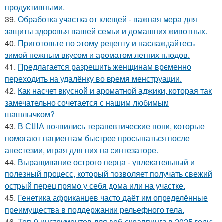
продуктивными.
39.
Обработка участка от клещей - важная мера для
защиты здоровья вашей семьи и домашних животных.
40.
Приготовьте по этому рецепту и наслаждайтесь
зимой нежным вкусом и ароматом летних плодов.
41.
Предлагается разрешить женщинам временно
переходить на удалёнку во время менструации.
42.
Как насчет вкусной и ароматной аджики, которая так
замечательно сочетается с нашим любимым
шашлычком?
43.
В США появились терапевтические пони, которые
помогают пациентам быстрее просыпаться после
анестезии, играя для них на синтезаторе.
44.
Выращивание острого перца - увлекательный и
полезный процесс, который позволяет получать свежий
острый перец прямо у себя дома или на участке.
45.
Генетика африканцев часто даёт им определённые
преимущества в поддержании рельефного тела.
46.
Топ-9 инструментов для веб-скраппинга в 2025 году: