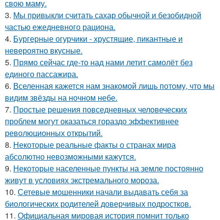
свою маму.
3.
Мы привыкли считать сахар обычной и безобидной
частью ежедневного рациона.
4.
Бургерные огурчики - хрустящие, пикантные и
невероятно вкусные.
5.
Прямо сейчас где-то над нами летит самолёт без
единого пассажира.
6.
Вселенная кажется нам знакомой лишь потому, что мы
видим звёзды на ночном небе.
7.
Простые решения повседневных человеческих
проблем могут оказаться гораздо эффективнее
революционных открытий.
8.
Некоторые реальные факты о странах мира
абсолютно невозможными кажутся.
9.
Некоторые населенные пункты на земле постоянно
живут в условиях экстремального мороза.
10.
Сетевые мошенники начали выдавать себя за
биологических родителей доверчивых подростков.
11.
Официальная мировая история помнит только