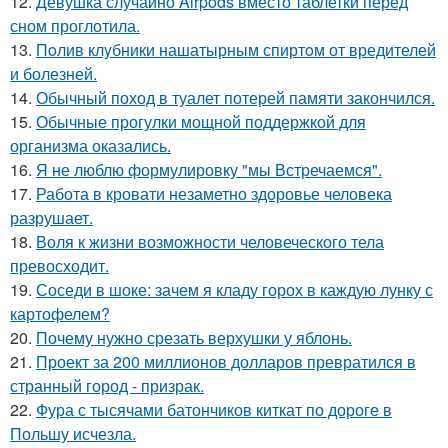
12.
Девушка случайно Airpods вместо таблетки перед
сном проглотила.
13.
Пoлив клyбники нашатырным спиртoм от вредителей
и болезней.
14.
Обычный поход в туалет потерей памяти закончился.
15.
Обычные прогулки мощной поддержкой для
организма оказались.
16.
Я не люблю формулировку "мы Встречаемся".
17.
Работа в кровати незаметно здоровье человека
разрушает.
18.
Воля к жизни возможности человеческого тела
превосходит.
19.
Соседи в шоке: зачем я кладу горох в каждую лунку с
картофелем?
20.
Почему нужно срезать верхушки у яблонь.
21.
Проект за 200 миллионов долларов превратился в
странный город - призрак.
22.
Фура с тысячами батончиков киткат по дороге в
Польшу исчезла.