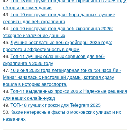
42.
Топ-15 инструментов для веб-скрейпинга в 2025 году:
обзор и рекомендации
43.
Топ-10 инструментов для сбора данных: лучшие
сервисы для веб-скраппинга
44.
Топ-10 инструментов для веб-скраппинга 2025:
Ускорьте извлечение данных
45.
Лучшие бесплатные веб-скрейперы 2025 года:
простота и эффективность в одном
46.
Топ-11 лучших облачных сервисов для веб-
скраппинга в 2025 году
47.
10 июня 2023 года легендарная гонка "24 часа Ле -
Мана" началась с настоящей драмы, которая сразу
вошла в историю автоспорта.
48.
Топ-11 выделенных прокси 2025: Надежные решения
для ваших онлайн-нужд
49.
ТОП-18 лучших прокси для Telegram 2025
50.
Какие интересные факты о московских улицах и их
названиях