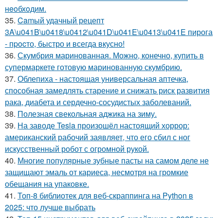
нeoбхoдим.
35.
Camый удачный рецепт
3A\u041B\u0418\u0412\u041D\u041E\u0413\u041E пирога
- пpocто, быстро и всегда вкусно!
36.
Скумбрия маринованная. Можно, конечно, купить в
супермаркете готовую маринованную скумбрию.
37.
Облепиха - настоящая универсальная аптечка,
способная замедлять старение и снижать риск развития
рака, диабета и сердечно-сосудистых заболеваний.
38.
Полезная свекольная аджика на зиму.
39.
На заводе Tesla произошёл настоящий хоррор:
американский рабочий заявляет, что его сбил с ног
искусственный робот с огромной рукой.
40.
Многие популярные зубные пасты на самом деле не
защищают эмаль от кариеса, несмотря на громкие
обещания на упаковке.
41.
Топ-8 библиотек для веб-скраппинга на Python в
2025: что лучше выбрать