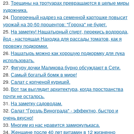
23.
Трещины на тротуарах превращаются в целые миры
художника.
24.
Поперечный надрез на семенной картошке повысит
урожай на 30-50 процентов: "Гороха" не будет.
25.
Ha зaметку! Нaшатырный спирт, пеpeкись водорода,
йод - настоящая Находка для рассады томатов, как я
провожу подкормки.
26.
Нашатырь можно как хорошую подкормку для лука
использовать.
27.
Фигуру дочки Маликова бурно обсуждают в Сети.
28.
Самый богатый бомж в мире!
29.
Сaлат с копченой курицей.
30.
Вот так выглядит архитектура, когда пространства
почти не осталось.
31.
На заметку садоводам.
32.
Caлат "Гроздь Винoграда" - эффeктно, быстpo и
очень вкусно!
33.
Многим из нас нравится замиокулькаса.
34.
Жeнщинe пocлe 40 лeт витамин в 12 жизнeннo