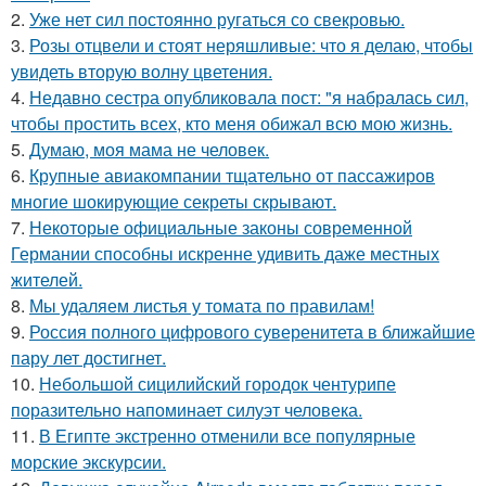
2.
Уже нет сил постоянно ругаться со свекровью.
3.
Розы отцвели и стоят неряшливые: что я делаю, чтобы
увидеть вторую волну цветения.
4.
Недавно сестра опубликовала пост: "я набралась сил,
чтобы простить всех, кто меня обижал всю мою жизнь.
5.
Думаю, моя мама не человек.
6.
Крупные авиакомпании тщательно от пассажиров
многие шокирующие секреты скрывают.
7.
Некоторые официальные законы современной
Германии способны искренне удивить даже местных
жителей.
8.
Мы удаляем листья у томата по правилам!
9.
Россия полного цифрового суверенитета в ближайшие
пару лет достигнет.
10.
Небольшой сицилийский городок чентурипе
поразительно напоминает силуэт человека.
11.
В Египте экстренно отменили все популярные
морские экскурсии.