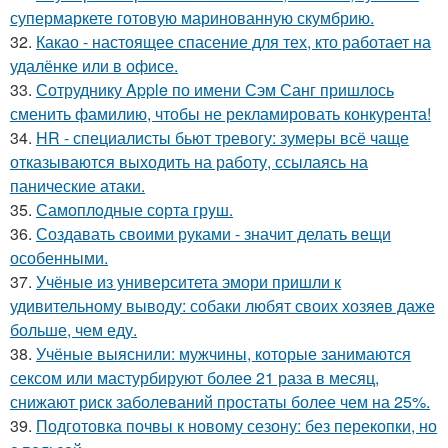
супермаркете готовую маринованную скумбрию.
32.
Какао - настоящее спасение для тех, кто работает на
удалёнке или в офисе.
33.
Сотруднику Apple по имени Сэм Санг пришлось
сменить фамилию, чтобы не рекламировать конкурента!
34.
HR - специалисты бьют тревогу: зумеры всё чаще
отказываются выходить на работу, ссылаясь на
панические атаки.
35.
Самоплoдные сорта грyш.
36.
Создавать своими руками - значит делать вещи
особенными.
37.
Учёные из университета эмори пришли к
удивительному выводу: собаки любят своих хозяев даже
больше, чем еду.
38.
Учёные выяснили: мужчины, которые занимаются
сексом или мастурбируют более 21 раза в месяц,
снижают риск заболеваний простаты более чем на 25%.
39.
Подготовка почвы к новому сезону: без перекопки, но