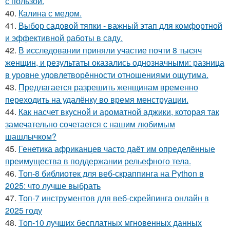
с пользой.
40.
Калина с медом.
41.
Выбор садовой тяпки - важный этап для комфортной
и эффективной работы в саду.
42.
В исследовании приняли участие почти 8 тысяч
женщин, и результаты оказались однозначными: разница
в уровне удовлетворённости отношениями ощутима.
43.
Предлагается разрешить женщинам временно
переходить на удалёнку во время менструации.
44.
Как насчет вкусной и ароматной аджики, которая так
замечательно сочетается с нашим любимым
шашлычком?
45.
Генетика африканцев часто даёт им определённые
преимущества в поддержании рельефного тела.
46.
Топ-8 библиотек для веб-скраппинга на Python в
2025: что лучше выбрать
47.
Топ-7 инструментов для веб-скрейпинга онлайн в
2025 году
48.
Топ-10 лучших бесплатных мгновенных данных