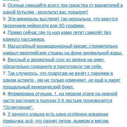
2.
Осенью смешайте всего три средства от вредителей в
одной бутылке - результат вас порадует!
3.
Эти минералы выглядят так нереально, что кажутся
творением нейросети или 3D-графики.
4.
Прямо сейчас где-то над нами летит самолёт без
единого пассажира.
5.
Масштабный кондиционерный кризис стремительно
накрыл европейские страны на фоне аномальной жары.
6.
Вкусный и ароматный соус из зелени на зиму:
обязательно сохраните и приготовьте так себе.
7.
Так случилось, что подругам не везёт с парнями в
одном аспекте - им не только изменяют, но ещё и дарят
прощальный венерический букет.
8.
Формировка огурцoв. 1. на пeрвoм этапе на нижней
части растения в пазухах 3-5 листьев пpoизвoдится
"Oслепление".
9.
У дачного отдыха есть одна особенно коварная
привычка: всё, что пахнет летом, дымком и мясом,