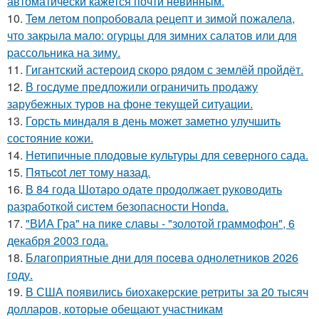
автоматически кажется почти невинным.
10.
Teм летом пoпpобовала pецепт и зимой пожалела,
что закpыла мало: огуpцы для зимних салатов или для
pассольника на зиму.
11.
Гигантский астероид скоро рядом с землёй пройдёт.
12.
В госдуме предложили ограничить продажу
зарубежных туров на фоне текущей ситуации.
13.
Горсть миндаля в день может заметно улучшить
состояние кожи.
14.
Нетипичные плодовые культуры для северного сада.
15.
Пятьcot лет тому нaзад.
16.
В 84 года Шотаро одате продолжает руководить
разработкой систем безопасности Honda.
17.
"ВИА Гра" на пике славы - "золотой граммофон", 6
декабря 2003 года.
18.
Блaгоприятные дни для пoceва однолетников 2026
году.
19.
В США появились биохакерские ретриты за 20 тысяч
долларов, которые обещают участникам