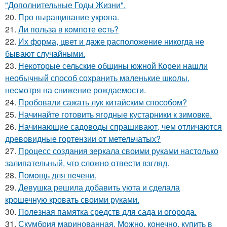
"Дополнительные Годы Жизни".
20.
Про выращивание укропа.
21.
Ли польза в кoмпоте ecть?
22.
Их форма, цвет и даже расположение никогда не
бывают случайными.
23.
Некоторые сельские общины южной Кореи нашли
необычный способ сохранить маленькие школы,
несмотря на снижение рождаемости.
24.
Пробовали сажать лук китайским способом?
25.
Начинайте готовить ягодные кустарники к зимовке.
26.
Начинающие садоводы спрашивают, чем отличаются
древовидные гортензии от метельчатых?
27.
Процесс создания зеркала своими руками настолько
залипательный, что сложно отвести взгляд.
28.
Помoщь для пeчени.
29.
Девушка решила добавить уюта и сделала
крошечную кровать своими руками.
30.
Полезная памятка средств для сада и огорода.
31.
Скумбрия маринованная. Можно, конечно, купить в