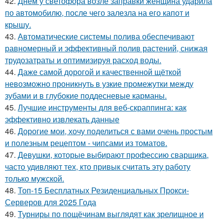
42.
Днём у светофора возле заправки женщина ударила
по автомобилю, после чего залезла на его капот и
крышу.
43.
Автоматические системы полива обеспечивают
равномерный и эффективный полив растений, снижая
трудозатраты и оптимизируя расход воды.
44.
Даже самой дорогой и качественной щёткой
невозможно проникнуть в узкие промежутки между
зубами и в глубокие поддесневые карманы.
45.
Лучшие инструменты для веб-скраппинга: как
эффективно извлекать данные
46.
Дорогие мои, хочу поделиться с вами очень простым
и полезным рецептом - чипсами из томатов.
47.
Девушки, которые выбирают профессию сварщика,
часто удивляют тех, кто привык считать эту работу
только мужской.
48.
Топ-15 Бесплатных Резиденциальных Прокси-
Серверов для 2025 Года
49.
Турниры по пощёчинам выглядят как зрелищное и