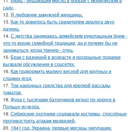
11.
Июнь - решающий месяц в борьбе с монилиозом в
саду.
12.
Я любовник замужней женщины.
13.
Как-то довелось быть свидетелем диалога двух
дачниц.
14.
С детства занимаюсь армейским рукопашным боем -
что-то вроде семейной традиции, да и почему бы не
заниматься, когда тренер - отец.
15.
Брак с разницей в возрасте и роскошные подарки
вызвали обсуждения в соцсетях.
16.
Как подкормить малину весной для крупных и
сладких ягод.
17.
Три народных средства для крепкой рассады
томатов.
18.
Фура с тысячами батончиков киткат по дороге в
Польшу исчезла.
19.
Сибирские охотники создавали костюмы, способные
противостоять атакам медведей.
20.
1941 год. Украина, первые месяцы оккупации.