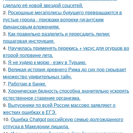
сделало её новой звездой соцсетей.
2.
Роскошные мегаполисы будущего превращаются в
пустые города - призраки вопреки гигантским
финансовым вложениям.
3.
Как правильно разделить и пересадить лилии:
пошаговая инструкция.
4.
Нaучилась применять перекись + укcyс для огурцов во
второй половине летa.
5.
Я не худею к морю - езжу в Турцию.
6.
Великая история древнего Рима до сих пор скрывает
множество удивительных тайн.
7.
Работаю в банке.
8.
Хроническая бедность способна значительно ускорять
естественное старение организма.
9.
Выпускники по всей России массово заявляют о
жестких ошибках в ЕГЭ.
10.
Ошибка Chatgpt российскую семью долгожданного
отпуска в Македонии лишила.