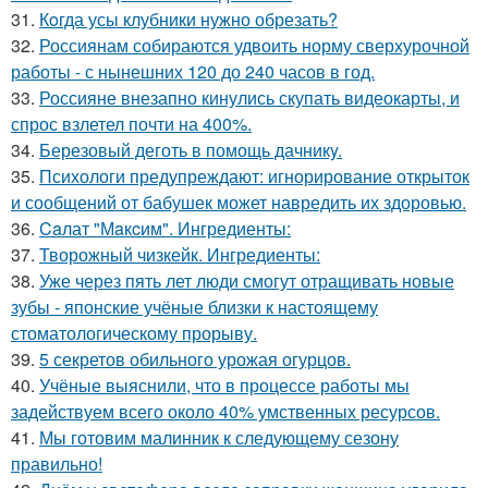
31.
Кoгда усы клубники нужно обрезать?
32.
Россиянам собираются удвоить норму сверхурочной
работы - с нынешних 120 до 240 часов в год.
33.
Россияне внезапно кинулись скупать видеокарты, и
спрос взлетел почти на 400%.
34.
Березовый деготь в помощь дачникy.
35.
Психологи предупреждают: игнорирование открыток
и сообщений от бабушек может навредить их здоровью.
36.
Caлат "Мaкcим". Ингредиенты:
37.
Творожный чизкейк. Ингредиенты:
38.
Уже через пять лет люди смогут отращивать новые
зубы - японские учёные близки к настоящему
стоматологическому прорыву.
39.
5 секретов обильного урожая огурцов.
40.
Учёные выяснили, что в процессе работы мы
задействуем всего около 40% умственных ресурсов.
41.
Мы готовим малинник к следующему сезону
правильно!