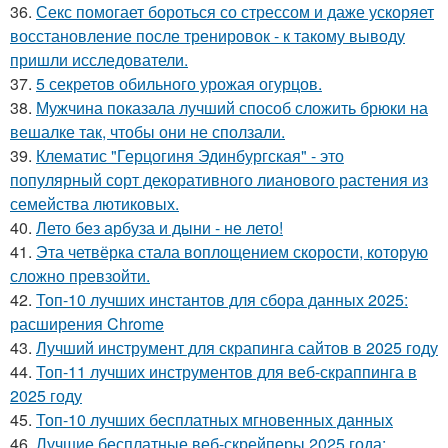
36.
Секс помогает бороться со стрессом и даже ускоряет
восстановление после тренировок - к такому выводу
пришли исследователи.
37.
5 секретов обильного урожая огурцов.
38.
Мужчина показала лучший способ сложить брюки на
вешалке так, чтобы они не сползали.
39.
Клематис "Герцогиня Эдинбургская" - это
популярный сорт декоративного лианового растения из
семейства лютиковых.
40.
Лето без арбуза и дыни - не лето!
41.
Эта четвёрка стала воплощением скорости, которую
сложно превзойти.
42.
Топ-10 лучших инстантов для сбора данных 2025:
расширения Chrome
43.
Лучший инструмент для скрапинга сайтов в 2025 году
44.
Топ-11 лучших инструментов для веб-скраппинга в
2025 году
45.
Топ-10 лучших бесплатных мгновенных данных
46.
Лучшие бесплатные веб-скрейперы 2025 года: