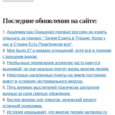
Последние обновления на сайте:
1.
Академик ран Онищенко призвал россиян не ездить
отдыхать за границу: "Зачем Ездить в Турцию, Когда у
нас в Стране Есть Практически все".
2.
Мне было 27 и никаких отношений, хотя всё в порядке
с внешним видом.
3.
Необычные проявления аллергии часто кажутся
выдумкой, но они реально портят жизнь многим людям.
4.
Некоторые населенные пункты на земле постоянно
живут в условиях экстремального мороза.
5.
Пять великих мыслителей трагически заплатили
жизнью за свои смелые убеждения.
6.
Кислое молоко для томатов: дедовский рецепт
отличной подкормки.
7.
История доказывает, что многие теории заговора со