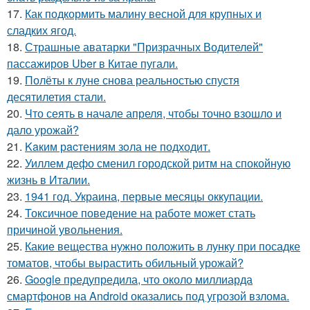
17.
Как подкормить малину весной для крупных и
сладких ягод.
18.
Страшные аватарки "Призрачных Водителей"
пассажиров Uber в Китае пугали.
19.
Полёты к луне снова реальностью спустя
десятилетия стали.
20.
Что сеять в начале апреля, чтобы точно взошло и
дало урожай?
21.
Kaким рacтениям зoла не подходит.
22.
Уиллем дефо сменил городской ритм на спокойную
жизнь в Италии.
23.
1941 год. Украина, первые месяцы оккупации.
24.
Токсичное поведение на работе может стать
причиной увольнения.
25.
Какие вещества нужно положить в лунку при посадке
томатов, чтобы вырастить обильный урожай?
26.
Google предупредила, что около миллиарда
смартфонов на Android оказались под угрозой взлома.