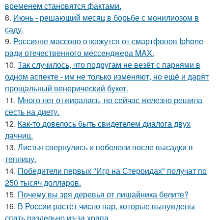
временем становятся фактами.
8.
Июнь - решающий месяц в борьбе с монилиозом в
саду.
9.
Россияне массово откажутся от смартфонов Iphone
ради отечественного мессенджера MAX.
10.
Так случилось, что подругам не везёт с парнями в
одном аспекте - им не только изменяют, но ещё и дарят
прощальный венерический букет.
11.
Много лет отжиралась, но сейчас железно решила
сесть на диету.
12.
Как-то довелось быть свидетелем диалога двух
дачниц.
13.
Лиcтья свернулись и побелели после высадки в
теплицу.
14.
Победители первых "Игр на Стероидах" получат по
250 тысяч долларов.
15.
Почему вы зря деревья от лишайника белите?
16.
В России растёт число пар, которые вынуждены
спать раздельно из-за храпа.