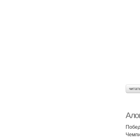
читат
Ало
Побед
Чемпи