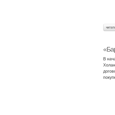
читат
«Ба
В нач
Холан
догов
покуп