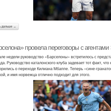
ь дальше →
рселона» провела переговоры с агентами
але недели руководство «Барселоны» встретилось с предс
да. Руководство каталонского клуба задевает тот факт, чт
орились о переходе Килиана Мбаппе. Теперь «сине-гранато
кой, и имя норвежца отлично подходит для этого.