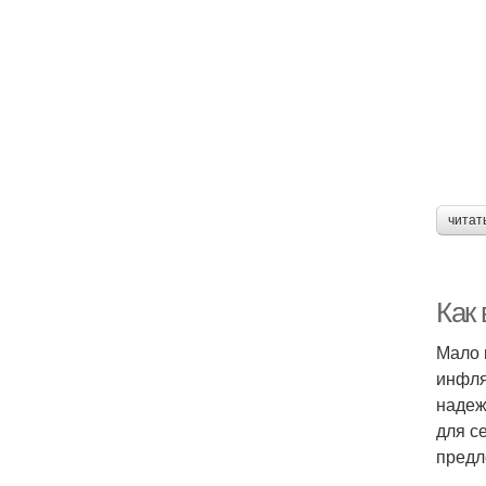
читат
Как 
Мало 
инфля
надеж
для с
предл