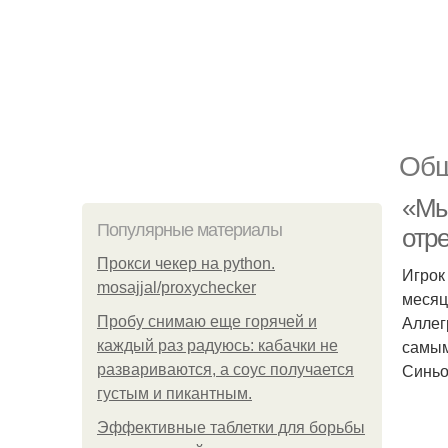
Общ
«Мы
Популярные материалы
отр
Прокси чекер на python.
Игрок
mosajjal/proxychecker
месяц
Аллег
Пробу снимаю еще горячей и
самым
каждый раз радуюсь: кабачки не
Синьо
развариваются, а соус получается
густым и пикантным.
Эффективные таблетки для борьбы