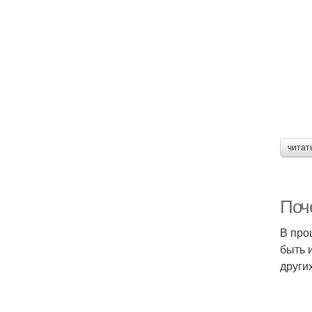
читат
Поч
В про
быть 
други