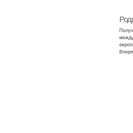
Род
Полуз
между
европ
Впере