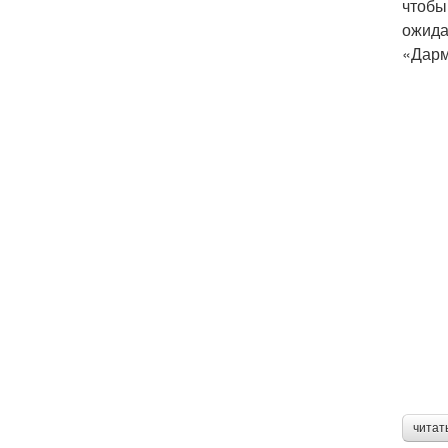
чтобы
ожида
«Дарм
читат