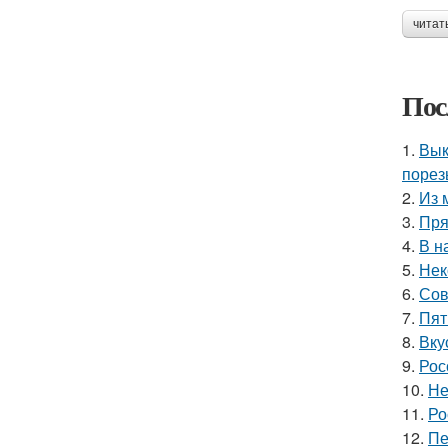
читат
Пос
1.
Вык
порез
2.
Из 
3.
Пря
4.
В н
5.
Нек
6.
Сов
7.
Пят
8.
Вку
9.
Рос
10.
Не
11.
Ро
12.
Пе