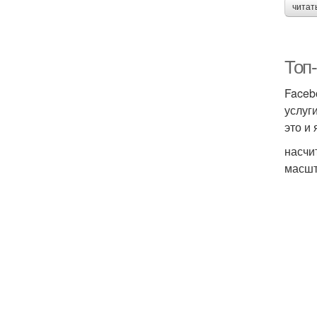
читат
Топ
Faceb
услуг
это и
насчи
масшт