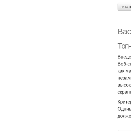
читат
Вас
Топ-
Введ
Веб-с
как м
незам
высок
скрап
Крите
Одним
долже