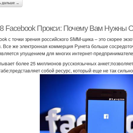
ь дальше →
-8 Facebook Прокси: Почему Вам Нужны 
ook с точки зрения российского SMM-щика – это скорее экзо
и. Все же электронная коммерция Рунета больше сосредоточ
 является упущением для многих интернет-предпринимателе
тывает более 25 миллионов русскоязычных анкет;позволя
абе;представляет собой ресурс, который еще не так сильн