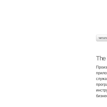
читат
The 
Произ
прило
служа
прогр
инстр
бизне