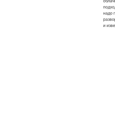
облач
подхо
надо 
разво
и изв