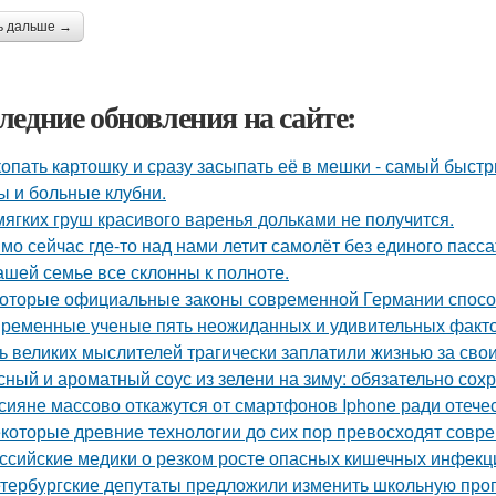
ь дальше →
ледние обновления на сайте:
опать картошку и сразу засыпать её в мешки - самый быстр
ы и больные клубни.
мягких груш красивого варенья дольками не получится.
мо сейчас где-то над нами летит самолёт без единого пасс
ашей семье все склонны к полноте.
оторые официальные законы современной Германии способ
ременные ученые пять неожиданных и удивительных факто
ь великих мыслителей трагически заплатили жизнью за сво
сный и ароматный соус из зелени на зиму: обязательно сохр
сияне массово откажутся от смартфонов Iphone ради отеч
которые древние технологии до сих пор превосходят совр
ссийские медики о резком росте опасных кишечных инфекц
тербургские депутаты предложили изменить школьную прог