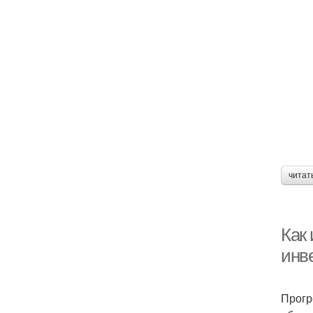
читат
Как
инв
Прогр