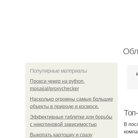
Обл
Популярные материалы
Прокси чекер на python.
mosajjal/proxychecker
Насколько огромны самые большие
объекты в природе и космосе.
Топ-
Эффективные таблетки для борьбы
В пос
с никотиновой зависимостью
компа
Выкопать картошку и сразу