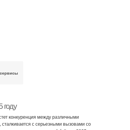
 сервисы
5 году
растет конкуренция между различными
е, сталкивается с серьезными вызовами со