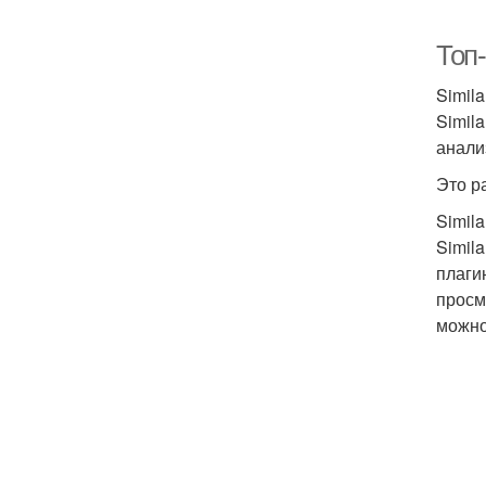
Топ
Simila
Simil
анали
Это р
Simil
Simil
плаги
просм
можно