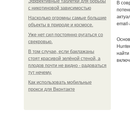
Эффективные таблетки для борьбы
В сов
с никотиновой зависимостью
потен
актуа
Насколько огромны самые большие
email
объекты в природе и космосе.
Уже нет сил постоянно ругаться со
Основ
свекровью.
Hunte
В том случае, если баклажаны
найти
стоят красивой зелёной стеной, а
включ
плодов почти не видно - радоваться
тут нечему.
Как использовать мобильные
прокси для Вконтакте