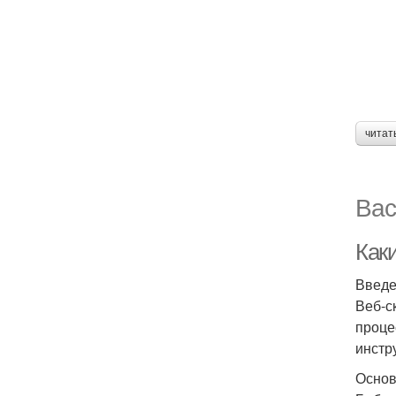
читат
Вас
Как
Введ
Веб-с
проце
инстр
Основ