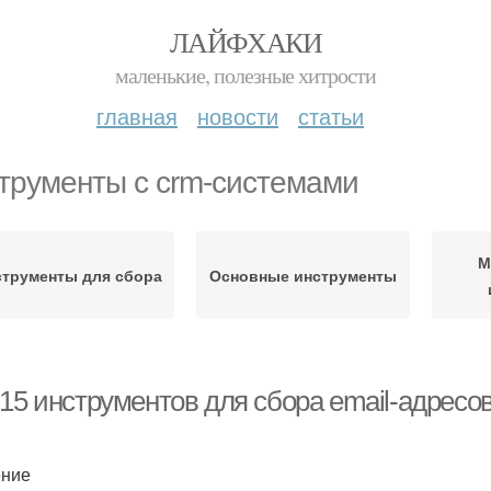
ЛАЙФХАКИ
маленькие, полезные хитрости
главная
новости
статьи
трументы с crm-системами
М
струменты для сбора
Основные инструменты
-15 инструментов для сбора email-адресо
ение