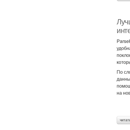
Луч
инт
Parse
удобн
покло
котор
По сл
данны
помощ
на но
читат