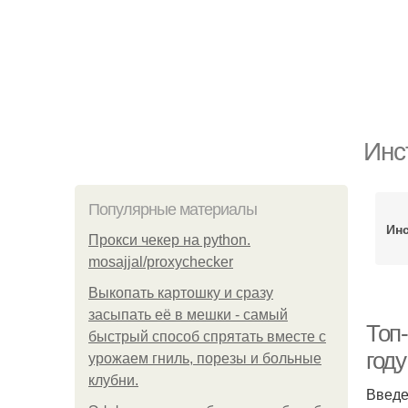
Инс
Популярные материалы
Ин
Прокси чекер на python.
mosajjal/proxychecker
Выкопать картошку и сразу
засыпать её в мешки - самый
Топ
быстрый способ спрятать вместе с
году
урожаем гниль, порезы и больные
клубни.
Введ