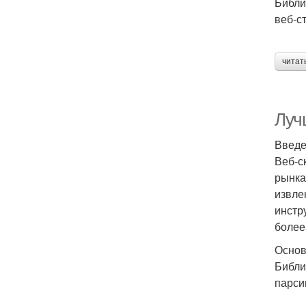
Библи
веб-с
читат
Луч
Введ
Веб-с
рынка
извле
инстр
более
Основ
Библи
парси