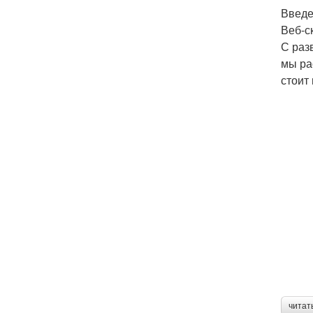
Введ
Веб-с
С раз
мы ра
стоит
читат