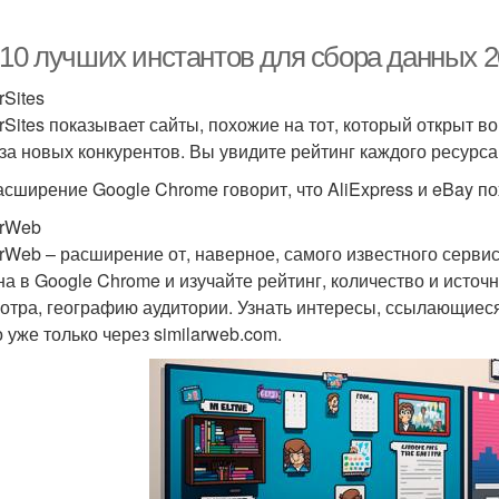
-10 лучших инстантов для сбора данных 
rSites
arSites показывает сайты, похожие на тот, который открыт в
за новых конкурентов. Вы увидите рейтинг каждого ресурса
асширение Google Chrome говорит, что AliExpress и eBay по
arWeb
arWeb – расширение от, наверное, самого известного сервис
на в Google Chrome и изучайте рейтинг, количество и источн
отра, географию аудитории. Узнать интересы, ссылающие
 уже только через similarweb.com.