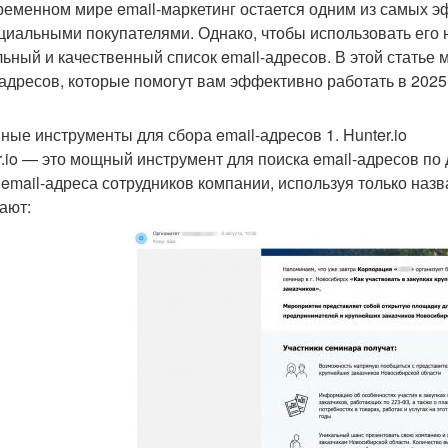
ременном мире email-маркетинг остается одним из самых э
циальными покупателями. Однако, чтобы использовать его 
льный и качественный список email-адресов. В этой статье
-адресов, которые помогут вам эффективно работать в 2025 
ные инструменты для сбора email-адресов 1. Hunter.io
r.io — это мощный инструмент для поиска email-адресов п
 email-адреса сотрудников компании, используя только на
ают: