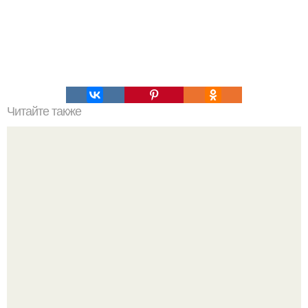
Читайте также
Что делать на ночевке с подругой. Как устроить весёлую
ночёвку с подружками