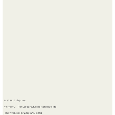
Автоваз крупнейшее обновление Lada Niva Legend за
всю историю представил.
Чем заболела груша и как ее лечить?
© 2026 Лайфхаки
Контакты
Пользовательское соглашение
Политика конфидециальности