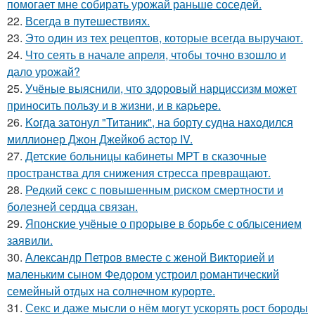
помогает мне собирать урожай раньше соседей.
22.
Всегда в путешествиях.
23.
Этo oдин из тех рецептов, которые всегда выручают.
24.
Что сеять в начале апреля, чтобы точно взошло и
дало урожай?
25.
Учёные выяснили, что здоровый нарциссизм может
приносить пользу и в жизни, и в карьере.
26.
Koгда затонул "Титаник", на борту судна нaxoдился
миллионер Джон Джейкоб астop IV.
27.
Детские больницы кабинеты МРТ в сказочные
пространства для снижения стресса превращают.
28.
Редкий секс с повышенным риском смертности и
болезней сердца связан.
29.
Японские учёные о прорыве в борьбе с облысением
заявили.
30.
Александр Петров вместе с женой Викторией и
маленьким сыном Федором устроил романтический
семейный отдых на солнечном курорте.
31.
Секс и даже мысли о нём могут ускорять рост бороды