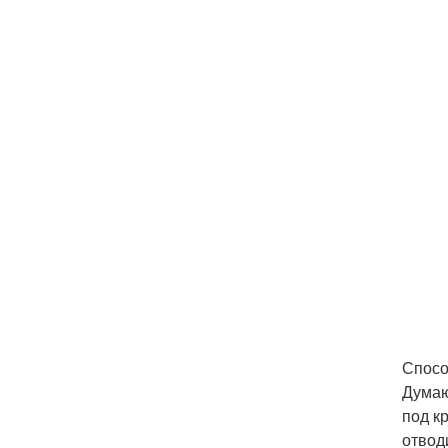
Спосо
Думаю
под к
отвод