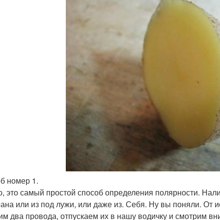
б номер 1.
, это самый простой способ определения полярности. Налив
рана или из под лужи, или даже из. Себя. Ну вы поняли. От
им два провода, отпускаем их в нашу водичку и смотрим в