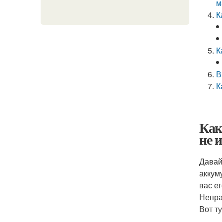
м
К
К
В
К
Как
не 
Давай
аккум
вас е
Непра
Вот т