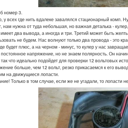
б номер 3.
 у всех где нить вдалеке завалялся стационарный комп. Ну а
т, нам нужна от туда небольшая, но важная деталька - кулер,
 имеет два вывода, а иногда и три. Третий может быть желт
ьзовать не будем. Нас волнуют только два провода - это кр
де будет плюс, а на черном - минус, то кулер у нас завращае
 постоянное напряжение, но не знаем полярность. Он начина
, так что идеально подойдет для проверки 12 вольтовых исто
жение больше, чем 12 вольт, резко прикасаемся к его выв
им на движущиеся лопасти.
ние! Только в том случае, если же не угадали, то лопасти 