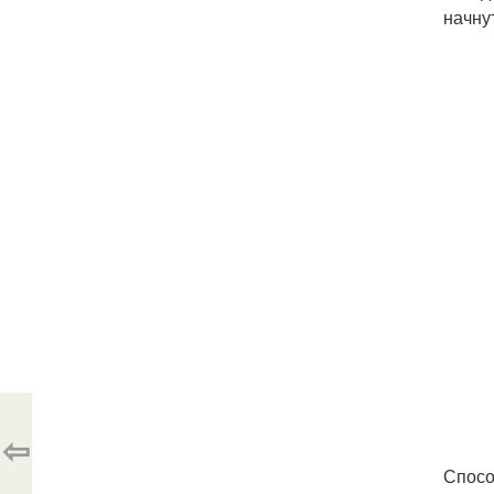
начну
⇦
Спосо