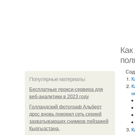
Как
пол
Сод
К
Популярные материалы
К
Бесплатные прокси-сервера для
н
веб-аналитики в 2023 году
Голландский фотограф Альберт
дрос вновь покорил сеть серией
захватывающих снимков пейзажей
Кыргызстана.
К