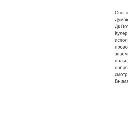
Спосо
Думаю,
Дк Во
Кулер
испол
прово
знаем
вольт
напря
смотр
Внима