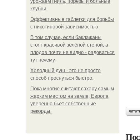
урожаем гниль, порезы и больные
клубни.
Эффективные таблетки для борьбы
с никотиновой зависимостью
В том случае, если баклажаны
стоят красивой зелёной стеной, а
плодов почти не видно - радоваться
тут нечему.
Холодный душ - это не просто
способ проснуться быстро.
Пока многие считают сахару самым
жарким местом на земле, Европа
уверенно бьёт собственные
рекорды.
читат
Пос