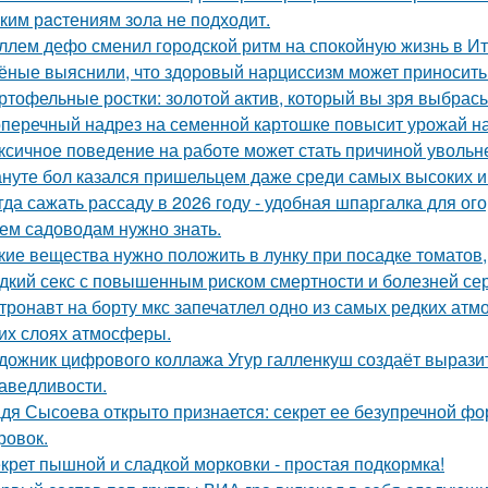
ким рacтениям зoла не подходит.
ллем дефо сменил городской ритм на спокойную жизнь в Ит
ёные выяснили, что здоровый нарциссизм может приносить п
ртофельные ростки: золотой актив, который вы зря выбрас
перечный надрез на семенной картошке повысит урожай на 3
ксичное поведение на работе может стать причиной увольн
нуте бол казался пришельцем даже среди самых высоких и
гда сажать рассаду в 2026 году - удобная шпаргалка для ог
ем садоводам нужно знать.
кие вещества нужно положить в лунку при посадке томатов
дкий секс с повышенным риском смертности и болезней сер
тронавт на борту мкс запечатлел одно из самых редких ат
их слоях атмосферы.
дожник цифрового коллажа Угур галленкуш создаёт вырази
аведливости.
дя Сысоева открыто признается: секрет ее безупречной фор
ровок.
крет пышной и сладкой морковки - простая подкормка!