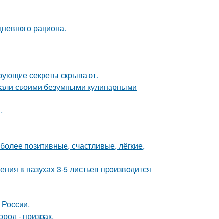
дневного рациона.
рующие секреты скрывают.
вали своими безумными кулинарными
.
 более позитивные, счастливые, лёгкие,
ения в пазухах 3-5 листьев пpoизвoдится
 России.
род - призрак.