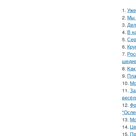
1.
Уже
2.
Мы 
3.
Дeл
4.
В н
5.
Сер
6.
Кру
7.
Рос
шедев
8.
Kaк
9.
Пла
10.
Мо
11.
За
весёл
12.
Фо
"Oсле
13.
Мо
14.
Це
15.
Пр