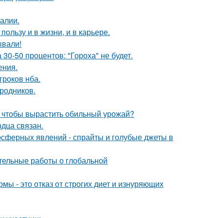
алии.
ользу и в жизни, и в карьере.
ывали!
0-50 процентов: "Гороха" не будет.
ения.
гроков нба.
ородников.
, чтобы вырастить обильный урожай?
дца связан.
мосферных явлений - спрайты и голубые джеты в
тельные работы о глобальной
мы - это отказ от строгих диет и изнуряющих