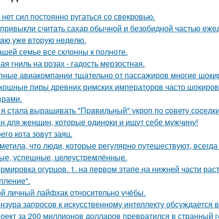
 нет сил постоянно ругаться со свекровью.
привыкли считать сахар обычной и безобидной частью еже
aю yжe втopую нeдeлю.
ашей семье все склонны к полноте.
ая гниль на розах - гадость мерзостная.
пные авиакомпании тщательно от пассажиров многие шоки
кошные пиры древних римских императоров часто шокиро
рами.
 я стала выращивать "Пpaвильный" укроп по coвету сocедки
н для женщин, которые одиноки и ищут себе мужчину!
его кота зовут заяц.
метила, что люди, которые регулярно путешествуют, всегда
ые, успешные, целеустремлённые.
рмировка огурцoв. 1. на пeрвoм этапе на нижней части раст
пление".
й личный лайфхак относительно учёбы.
нзура запросов к искусственному интеллекту обсуждается в
оект за 200 миллионов долларов превратился в странный го