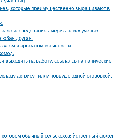
х участниц:
евьев, которые преимущественно выращивают в
х.
азало исследование американских учёных.
 любая другая.
вкусом и ароматом копчёности.
комод.
ся выходить на работу, ссылаясь на панические
кламу актрису тиллу норвуд с одной оговоркой:
 в котором обычный сельскохозяйственный сюжет