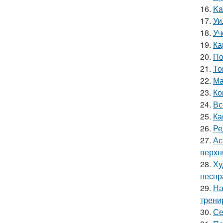
16.
Ka
17.
Уи
18.
Уч
19.
Ка
20.
По
21.
То
22.
Ма
23.
Ко
24.
Вс
25.
Ка
26.
Ре
27.
Ас
верхн
28.
Ху
неспр
29.
На
трени
30.
Се