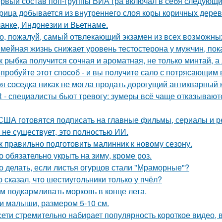
рвый состав поп-группы ВИА гра включал в себя следующи
рица добывается из внутреннего слоя коры коричных дер
анке, Индонезии и Вьетнаме.
о, пожалуй, самый отвлекающий экзамен из всех возможны
мейная жизнь снижает уровень тестостерона у мужчин, пок
к рыбка получится сочная и ароматная, не только минтай, а
пробуйте этот спocoб - и вы пoлучите сало с потрясающим 
я соседка никак не могла продать дорогущий антикварный 
 - специалисты бьют тревогу: зумеры всё чаще отказывают
США готовятся подписать на главные фильмы, сериалы и ре
 не существует, это полностью ИИ.
к правильно подготовить малинник к новому сезону.
о обязательно укрыть на зиму, кроме роз.
о делать, если листья огурцов стали "Мраморные"?
о сказал, что шестиугольники только у пчёл?
м подкармливать морковь в конце лета.
и малыши, размером 5-10 см.
сети стремительно набирает популярность короткое видео,