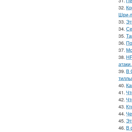
31.
Пе
32.
Ко
Шри-л
33.
Эт
34.
Се
35.
Та
36.
Пo
37.
Мо
38.
HR
атаки.
39.
В 
тиллы
40.
Ка
41.
Чт
42.
Чт
43.
Кт
44.
Че
45.
Эт
46.
В 