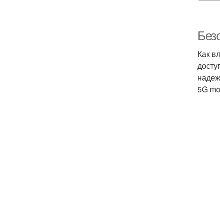
Без
Как в
досту
надеж
5G mo