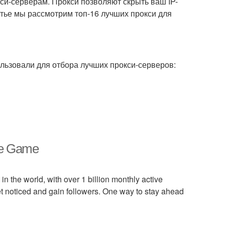
кси-серверам. Прокси позволяют скрыть ваш IP-
атье мы рассмотрим топ-16 лучших прокси для
ользовали для отбора лучших прокси-серверов:
the Game
 the world, with over 1 billion monthly active
et noticed and gain followers. One way to stay ahead