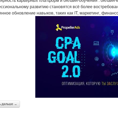
ярность карьерных платформ и онлайн-обучения : онлайн-к
ссиональному развитию становятся всё более востребован
янное обновление навыков, таких как IT, маркетинг, финанс
ь дальше →