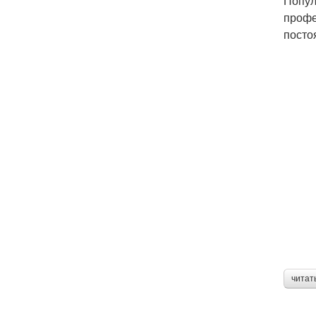
Попул
профе
посто
читат