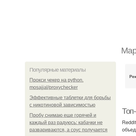
Мар
Популярные материалы
Ре
Прокси чекер на python.
mosajjal/proxychecker
Эффективные таблетки для борьбы
с никотиновой зависимостью
Топ-
Пробу снимаю еще горячей и
Reddi
каждый раз радуюсь: кабачки не
объед
развариваются, а соус получается