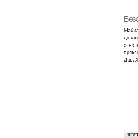
Без
Мобил
динам
отнош
прокс
Давай
читат