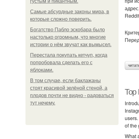
при и
густым и пикантным.
адрес
Самые абсурдные законы мира, в
Reddi
которые сложно поверить.
Богатство Пабло эскобара было
Крите
настолько огромным, что многие
Перед
истории о нём звучат как вымысел.
Перестала покупать кетчуп, когда
попробовала сделать его с
читат
яблоками.
В том случае, если баклажаны
стоят красивой зелёной стеной, а
Top 
плодов почти не видно - радоваться
Introd
тут нечему.
Instag
users.
of the
What a