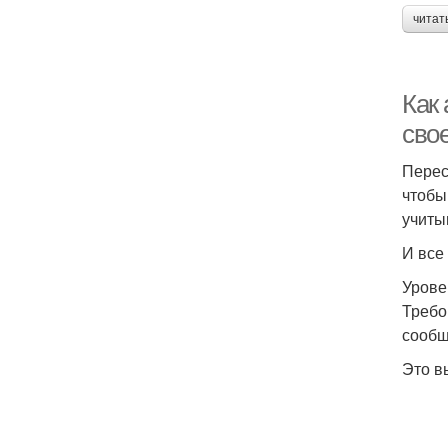
читат
Как
свое
Перес
чтобы
учиты
И все
Урове
Требо
сообщ
Это в