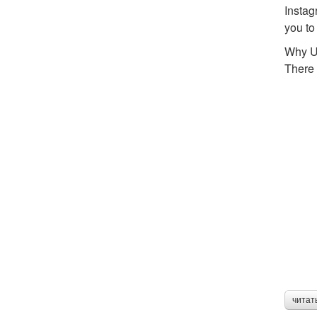
Instag
you to
Why U
There 
читат