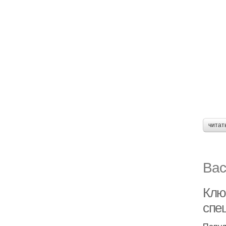
читат
Вас
Клю
спе