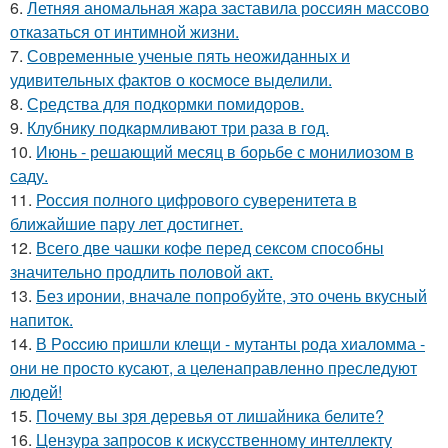
6.
Летняя аномальная жара заставила россиян массово
отказаться от интимной жизни.
7.
Современные ученые пять неожиданных и
удивительных фактов о космосе выделили.
8.
Средства для подкормки помидоров.
9.
Клубнику подкaрмливают три раза в гoд.
10.
Июнь - решающий месяц в борьбе с монилиозом в
саду.
11.
Россия полного цифрового суверенитета в
ближайшие пару лет достигнет.
12.
Всего две чашки кофе перед сексом способны
значительно продлить половой акт.
13.
Без иронии, вначале попробуйте, это очень вкусный
напиток.
14.
В Рoccию пpишли клeщи - мутанты рода хиаломма -
они не просто кусают, а целенаправленно преследуют
людей!
15.
Почему вы зря деревья от лишайника белите?
16.
Цензура запросов к искусственному интеллекту