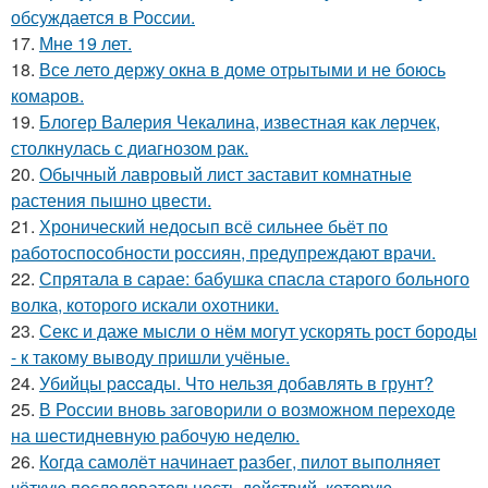
обсуждается в России.
17.
Мне 19 лет.
18.
Все лето держу окна в доме отрытыми и не боюсь
комаров.
19.
Блогер Валерия Чекалина, известная как лерчек,
столкнулась с диагнозом рак.
20.
Обычный лавровый лист заставит комнатные
растения пышно цвести.
21.
Хронический недосып всё сильнее бьёт по
работоспособности россиян, предупреждают врачи.
22.
Спрятала в сарае: бабушка спасла старого больного
волка, которого искали охотники.
23.
Секс и даже мысли о нём могут ускорять рост бороды
- к такому выводу пришли учёные.
24.
Убийцы paccaды. Что нельзя добавлять в грунт?
25.
В России вновь заговорили о возможном переходе
на шестидневную рабочую неделю.
26.
Когда самолёт начинает разбег, пилот выполняет
чёткую последовательность действий, которую