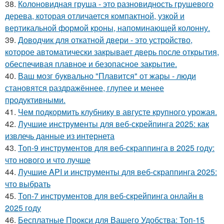
38.
Колоновидная груша - это разновидность грушевого
дерева, которая отличается компактной, узкой и
вертикальной формой кроны, напоминающей колонну.
39.
Доводчик для откатной двери - это устройство,
которое автоматически закрывает дверь после открытия,
обеспечивая плавное и безопасное закрытие.
40.
Ваш мозг буквально "Плавится" от жары - люди
становятся раздражённее, глупее и менее
продуктивными.
41.
Чем подкормить клубнику в августе крупного урожая.
42.
Лучшие инструменты для веб-скрейпинга 2025: как
извлечь данные из интернета
43.
Топ-9 инструментов для веб-скраппинга в 2025 году:
что нового и что лучше
44.
Лучшие API и инструменты для веб-скраппинга 2025:
что выбрать
45.
Топ-7 инструментов для веб-скрейпинга онлайн в
2025 году
46.
Бесплатные Прокси для Вашего Удобства: Топ-15