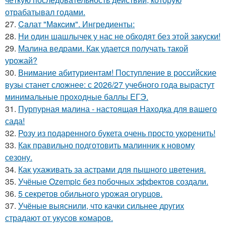
отрабатывал годами.
27.
Caлат "Мaкcим". Ингредиенты:
28.
Ни один шашлычек у нас не обходят без этой закуски!
29.
Малина ведрами. Как удается получать такой
урожай?
30.
Внимание абитуриентам! Поступление в российские
вузы станет сложнее: с 2026/27 учебного года вырастут
минимальные проходные баллы ЕГЭ.
31.
Пурпурная малина - настоящая Находка для вашего
сада!
32.
Розу из подаренного букета очень просто укoренить!
33.
Как правильно подготовить малинник к новому
сезону.
34.
Как ухаживать за астрами для пышного цветения.
35.
Учёные Ozempic без побочных эффектов создали.
36.
5 секретов обильного урожая огурцов.
37.
Учёные выяснили, что качки сильнее других
страдают от укусов комаров.