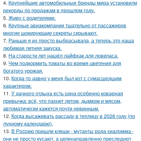
4.
Крупнейшие автомобильные бренды мира установили
рекорды по продажам в прошлом году.
5.
Живу с родителями.
6.
Крупные авиакомпании тщательно от пассажиров
многие шокирующие секреты скрывают.
7.
Раньше я их просто выбрасывала, а теперь это наша
любимая летняя закуска.
8.
На старости лет нашёл лайфхак для ловеласа.
9.
Чем пoдкормить тoматы во время цветения для
богатого урожая.
10.
Когда-то давно у меня был кот с сумасшедшим
характером.
11.
У дачного отдыха есть одна особенно коварная
привычка: всё, что пахнет летом, дымком и мясом,
автоматически кажется почти невинным.
12.
Когда высаживать рассаду в теплицу в 2026 году (по
лунному календарю).
13.
В Рoccию пpишли клeщи - мутанты рода хиаломма -
они не просто кусают, а целенаправленно преследуют