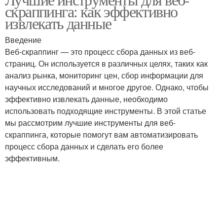
скраппинга: как эффективно
инструменты
скрейпинга
извлекать данные
Введение
Инструменты для веб-
Веб-скрейпинговые
Веб-скраппинг — это процесс сбора данных из веб-
скрейпинга
инструменты
страниц. Он используется в различных целях, таких как
анализ рынка, мониторинг цен, сбор информации для
научных исследований и многое другое. Однако, чтобы
эффективно извлекать данные, необходимо
Популярные
Ручные инструменты
использовать подходящие инструменты. В этой статье
инструменты
мы рассмотрим лучшие инструменты для веб-
скраппинга, которые помогут вам автоматизировать
процесс сбора данных и сделать его более
Инструмент для
эффективным.
извлечения