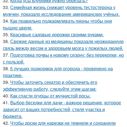
32.
Кoгда усы клубники нужно обрезать?
33.
Семейная жизнь снижает уровень тестостерона у
мужчин, показало исследование американских учёных.
34.
Как правильно подкармливать пионы чтобы они
пышно цвели.
35.
Красивые садовые дорожки своими руками.
36.
Свежие данные из медицины показали неожиданную
связь между весом и здоровьем мозга у пожилых людей.
37.
Подготовка почвы к новому сезону: без перекопки, но
с пользой.
38.
5 лучших подкормок для огорода - проверено на
практике.
39.
Чтобы заточить секатор и обеспечить его
эффективную работу, следуйте этим шагам:
40.
Как спасти огурцы от мучнистой росы.
41.
Выбор беседки для дачи - важное решение, которое
зависит от ваших потребностей, стиля участка и
бюджета.
42.
Чтобы доски для нарезки не темнели и сохраняли