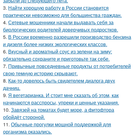
забыли до следующего лета.
3.
Найти хорошую работу в России становится
практически невозможно для большинства граждан.
4.
Сетевые мошенники начали выдавать себя за
биологических родителей доверчивых подростков.
5.
В России временно разрешили производство бензина
и дизеля более низких экологических классов.
6.
Вкусный и ароматный соус из зелени на зиму:
обязательно сохраните и приготовьте так себе.
7.
Привычные повседневные продукты от потребителей
свою темную историю скрывают.
8.
Как-то довелось быть свидетелем диалога двух
дачниц.
9.
Я вегетарианка. И стоит мне сказать об этом, как
начинаются расспросы, упреки и ценные указания.
10.
Завязей на томатах будет море, а фитофтора
обойдёт стороной.
11.
Обычные прогулки мощной поддержкой для
организма оказались.