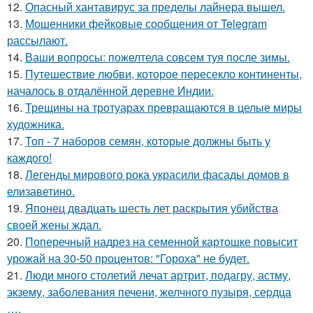
12.
Опасный хантавирус за пределы лайнера вышел.
13.
Мошенники фейковые сообщения от Telegram
рассылают.
14.
Ваши вопросы: пожелтела совсем туя после зимы.
15.
Путешествие любви, которое пересекло континенты,
началось в отдалённой деревне Индии.
16.
Трещины на тротуарах превращаются в целые миры
художника.
17.
Топ - 7 наборов семян, которые должны быть у
каждого!
18.
Легенды мирового рока украсили фасады домов в
елизаветино.
19.
Японец двадцать шесть лет раскрытия убийства
своей жены ждал.
20.
Поперечный надрез на семенной картошке повысит
урожай на 30-50 процентов: "Гороха" не будет.
21.
Люди много столетий лечат артрит, подагру, астму,
экзему, заболевания печени, желчного пузыря, сеpдца
….