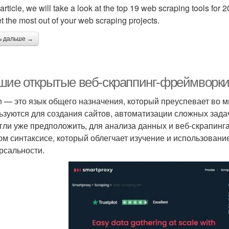
s article, we will take a look at the top 19 web scraping tools for
t the most out of your web scraping projects.
ь дальше →
шие открытые веб-скраппинг-фреймворки
n — это язык общего назначения, который преуспевает во 
ьзуются для создания сайтов, автоматизации сложных задач
гли уже предположить, для анализа данных и веб-скрапинга
ом синтаксисе, который облегчает изучение и использован
рсальности.