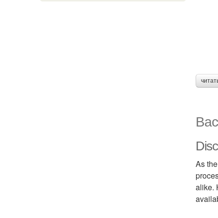
читат
Вас
Disc
As the
proces
alike.
availa