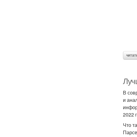
читат
Луч
В сов
и ана
инфор
2022 
Что т
Парсе