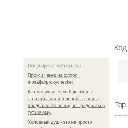
Код
Популярные материалы
Прокси чекер на python.
mosajjal/proxychecker
В том случае, если баклажаны
стоят красивой зелёной стеной, а
Top 
плодов почти не видно - радоваться
тут нечему.
=====
Холодный душ - это не просто