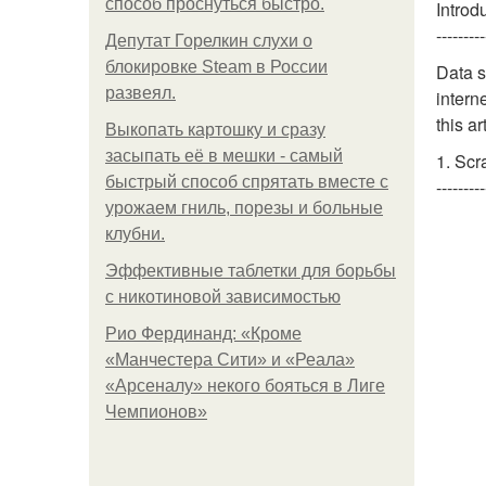
способ проснуться быстро.
Introd
---------
Депутат Горелкин слухи о
блокировке Steam в России
Data s
развеял.
intern
this a
Выкопать картошку и сразу
засыпать её в мешки - самый
1. Scr
быстрый способ спрятать вместе с
---------
урожаем гниль, порезы и больные
клубни.
Эффективные таблетки для борьбы
с никотиновой зависимостью
Рио Фердинанд: «Кроме
«Манчестера Сити» и «Реала»
«Арсеналу» некого бояться в Лиге
Чемпионов»