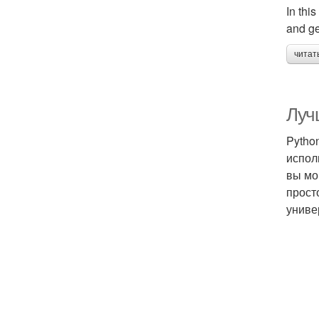
In thi
and ge
читат
Луч
Pytho
испол
вы мо
прост
униве