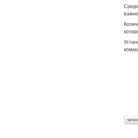
Среда
важно
Колич
котор
Устан
коман
читат