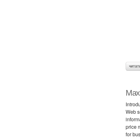
читат
Maxi
Introd
Web sc
inform
price 
for bu