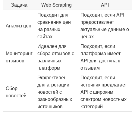
Задача
Web Scraping
API
Подходит для
Подходит, если ‌API
‌сравнения цен
⁤предоставляет
Анализ цен
на разных
актуальные ​данные ⁢о
сайтах
ценах
Идеален для⁣
Подходит,⁢ если
Мониторинг
сбора отзывов с
платформа⁣ имеет
отзывов
различных
⁣API​ для доступа⁢ к
платформ
‍отзывам
Эффективен
Подходит, если⁤
для агрегации
источник предлагает
Сбор
новостей с
API‍ с широким
‌новостей
разнообразных
спектром новостных
источников
категорий