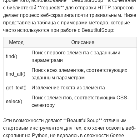
‌с библиотекой **requests**⁤ для отправки HTTP-запросов
делает процесс ‍веб-скрапинга почти тривиальным.⁤ Ниже
представлена таблица с примерами методов, которые
⁣часто используются при ​работе с BeautifulSoup:
Метод
Описание
Поиск первого элемента с заданными
find()
параметрами
Поиск всех ‍элементов, соответствующих
find_all()
заданным параметрам
get_text()
Извлечение‌ текста ⁣из элемента
Поиск элементов, ⁣соответствующих CSS-
select()
селектору
Эти возможности делают​ **BeautifulSoup** отличным
стартовым инструментом⁣ для тех, кто хочет освоить веб-
скрапинг на ⁤Python,⁤ не вдаваясь в сложности более