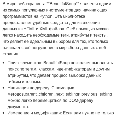
В мире веб-скрапинга ​**BeautifulSoup** является ‍одним
из самых популярных​ инструментов для начинающих
программистов на Python. Эта библиотека
предоставляет удобные ‌средства для извлечения
данных из HTML и XML ‌файлов. С ‍её помощью можно ​
легко находить необходимые теги, атрибуты и тексты,⁣
что делает ⁣её идеальным выбором для тех, кто‌ только
начинает своё погружение в мир сбора данных ⁢с веб-
страниц.
Поиск элементов: BeautifulSoup позволяет выполнять​
поиск⁤ по тегам, классам, идентификаторам и другим
атрибутам,‍ что ⁢делает процесс выборки ‍данных ​
гибким и точным.
Навигация по дереву: С помощью
методов
.parent
,
.children
,
.next_sibling
и
.previous_sibling
можно легко перемещаться по DOM-дереву
документа.
Изменение и ⁣модификация:​ Если вам нужно не только