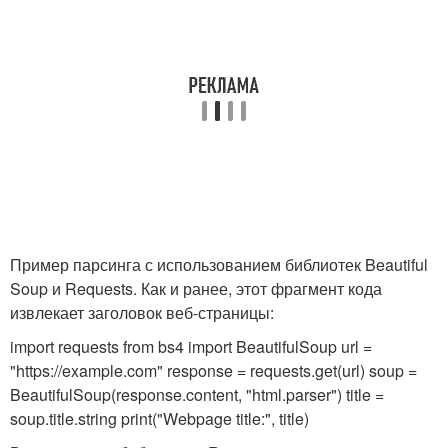
Пример парсинга с использованием библиотек Beautiful
Soup и Requests. Как и ранее, этот фрагмент кода
извлекает заголовок веб-страницы:
import requests from bs4 import BeautifulSoup url =
"https://example.com" response = requests.get(url) soup =
BeautifulSoup(response.content, "html.parser") title =
soup.title.string print("Webpage title:", title)