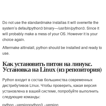
Do not use the standard
make install
as it will overwrite the
system’s default
python3 binary
—
/usr/bin/python3
. Since it
will probably make a mess of your OS. However it is your
choice again.
After
make altinstall
, python should be installed and ready to
use.
Как установить питон на линукс.
Установка на Linux (из репозитория)
Python входит в состав большинства современных
дистрибутивов Linux. Чтобы проверить, какая версия
установлена в вашей системе, попробуйте выполнить
следующие команды:
python --version
python3 --version