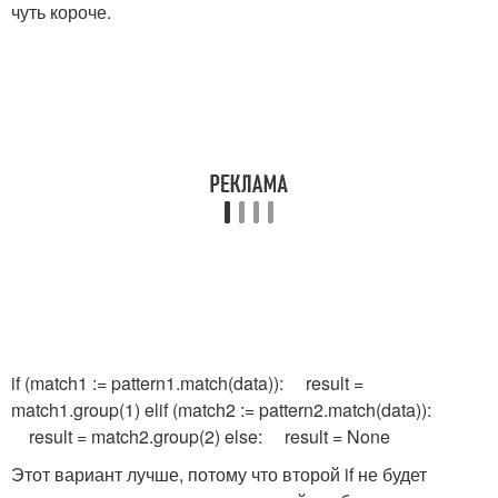
чуть короче.
if (match1 := pattern1.match(data)): result =
match1.group(1) elif (match2 := pattern2.match(data)):
result = match2.group(2) else: result = None
Этот вариант лучше, потому что второй if не будет