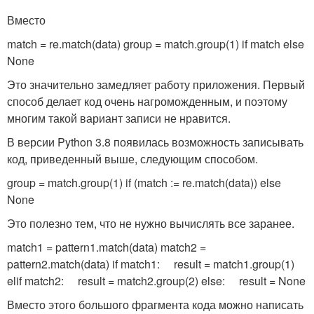
Вместо
match = re.match(data) group = match.group(1) if match else
None
Это значительно замедляет работу приложения. Первый
способ делает код очень нагроможденным, и поэтому
многим такой вариант записи не нравится.
В версии Python 3.8 появилась возможность записывать
код, приведенный выше, следующим способом.
group = match.group(1) if (match := re.match(data)) else
None
Это полезно тем, что не нужно вычислять все заранее.
match1 = pattern1.match(data) match2 =
pattern2.match(data) if match1: result = match1.group(1)
elif match2: result = match2.group(2) else: result = None
Вместо этого большого фрагмента кода можно написать