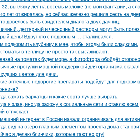
 32, выгляжу лет на восемь моложе (не мои фантазии, а сло
го лет отжиралась, но сейчас железно решила сесть на диет
-то довелось быть свидетелем диалога двух дачниц.
чичный, дегтярный и чесночный растворы могут быть полез
рый день! Вдруг кто с подобным … сталкивался.
м подкормить клубнику в мае, чтобы ягоды были сладкими.
к томаты в теплицу не просто так высаживают.
вязей на томатах будет море, а фитофтора обойдёт стороно
ычные прогулки мощной поддержкой для организма оказал
 худших цветов для дачи.
кие аптечные недорогие препараты подойдут для подкормк
оннике?
гда сажать бархатцы и какие сорта лучше выбрать.
гда я злая, иногда захожу в социальные сети и ставлю всем 
ий отпускает.
машний интернет в России начали ограничивать для активн
гда вид на озеро главным элементом проекта дома станови
йчас я делаю блинчики, которые тают во рту!