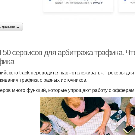
ь дальше →
 50 сервисов для арбитража трафика. Чт
фика
лийского track переводится как «отслеживать». Трекеры дл
живания трафика с разных источников.
керов много функций, которые упрощают работу с офферам