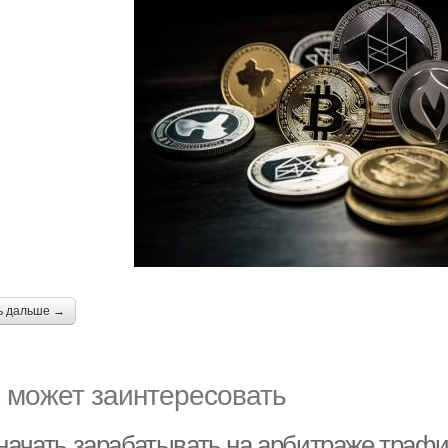
ь дальше →
 может заинтересовать
 начать зарабатывать на арбитраже траф