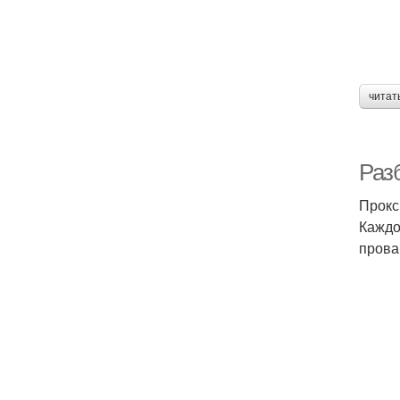
читат
Раз
Прокс
Каждо
прова