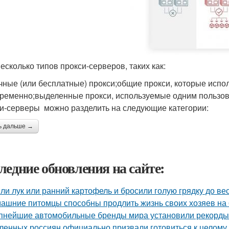
несколько типов прокси-серверов, таких как:
чные (или бесплатные) прокси;общие прокси, которые испо
ременно;выделенные прокси, используемые одним пользов
и-серверы можно разделить на следующие категории:
ь дальше →
ледние обновления на сайте:
ли лук или ранний картофель и бросили голую грядку до ве
ашние питомцы способны продлить жизнь своих хозяев на 6
пнейшие автомобильные бренды мира установили рекорды 
ленных россиян официально призвали готовиться к целому 