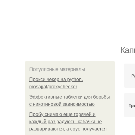
Кап
Популярные материалы
Р
Прокси чекер на python.
mosajjal/proxychecker
Эффективные таблетки для борьбы
с никотиновой зависимостью
Тр
Пробу снимаю еще горячей и
каждый раз радуюсь: кабачки не
развариваются, а соус получается