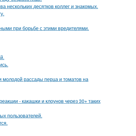
ва нескольких десятков коллег и знакомых.
у.
ными при борьбе с этими вредителями.
й.
ись.
и молодой рассады перца и томатов на
реакции - какашки и клоунов через 30+ таких
ых пользователей.
тся.