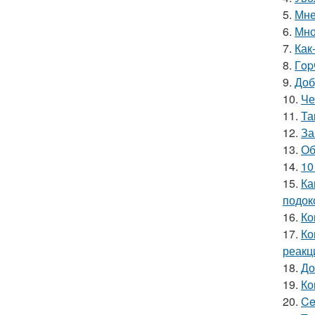
5.
Мне
6.
Мно
7.
Как
8.
Гop
9.
Доб
10.
Че
11.
Та
12.
За
13.
Об
14.
10
15.
Ка
подок
16.
Ко
17.
Ко
реакц
18.
До
19.
Ко
20.
Ce