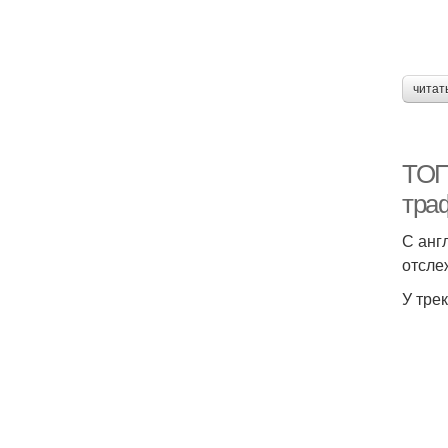
читат
ТОП
тра
С анг
отсле
У тре