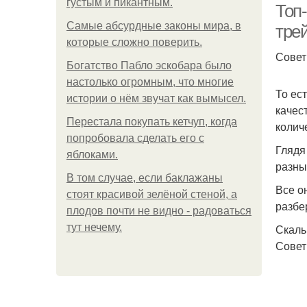
густым и пикантным.
Топ
Самые абсурдные законы мира, в
трей
которые сложно поверить.
Совет
Богатство Пабло эскобара было
настолько огромным, что многие
То ес
истории о нём звучат как вымысел.
качес
Перестала покупать кетчуп, когда
колич
попробовала сделать его с
Глядя
яблоками.
разны
В том случае, если баклажаны
Все о
стоят красивой зелёной стеной, а
разбе
плодов почти не видно - радоваться
тут нечему.
Скал
Совет