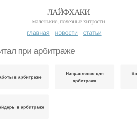
ЛАЙФХАКИ
маленькие, полезные хитрости
главная
новости
статьи
итал при арбитраже
Направление для
Вн
аботы в арбитраже
арбитража
ейдеры в арбитраже