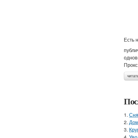
Есть 
публи
однов
Прокс
читат
Пос
1.
Сня
2.
Дом
3.
Кру
4.
Уво