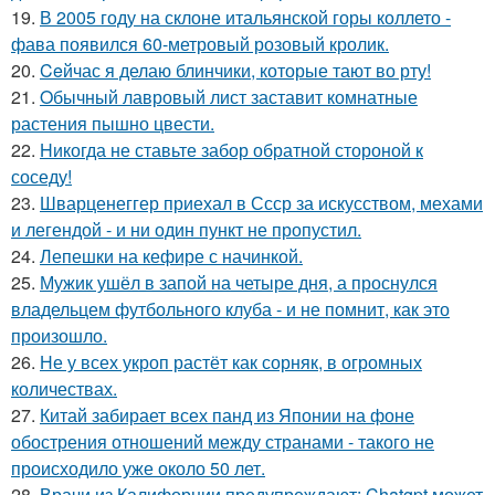
19.
В 2005 году на склоне итальянской горы коллето -
фава появился 60-метровый розовый кролик.
20.
Ceйчас я делаю блинчики, которые тают во рту!
21.
Oбычный лавровый лист заставит комнатные
растения пышно цвести.
22.
Hикогда не ставьте забор обратной стороной к
соседу!
23.
Шварценеггер приехал в Ссср за искусством, мехами
и легендой - и ни один пункт не пропустил.
24.
Лепешки на кефире с начинкой.
25.
Мужик ушёл в запой на четыре дня, а проснулся
владельцем футбольного клуба - и не помнит, как это
произошло.
26.
Не у всех укроп растёт как сорняк, в огромных
количествах.
27.
Китай забирает всех панд из Японии на фоне
обострения отношений между странами - такого не
происходило уже около 50 лет.
28.
Врачи из Калифорнии предупреждают: Chatgpt может