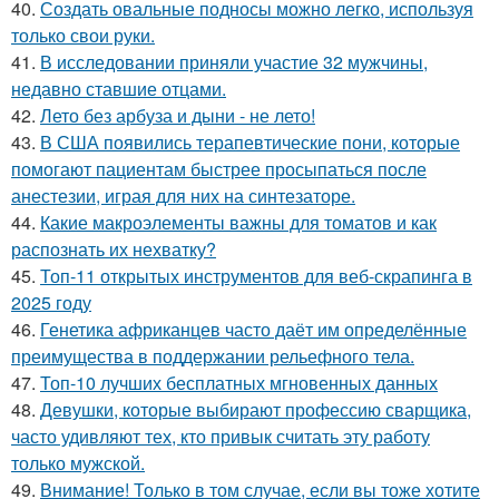
40.
Создать овальные подносы можно легко, используя
только свои руки.
41.
В исследовании приняли участие 32 мужчины,
недавно ставшие отцами.
42.
Лето без арбуза и дыни - не лето!
43.
В США появились терапевтические пони, которые
помогают пациентам быстрее просыпаться после
анестезии, играя для них на синтезаторе.
44.
Какие макроэлементы важны для томатов и как
распознать их нехватку?
45.
Топ-11 открытых инструментов для веб-скрапинга в
2025 году
46.
Генетика африканцев часто даёт им определённые
преимущества в поддержании рельефного тела.
47.
Топ-10 лучших бесплатных мгновенных данных
48.
Девушки, которые выбирают профессию сварщика,
часто удивляют тех, кто привык считать эту работу
только мужской.
49.
Внимание! Только в том случае, если вы тоже хотите