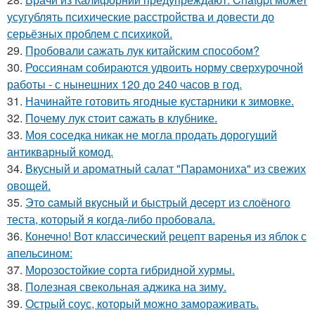
усугублять психические расстройства и довести до
серьёзных проблем с психикой.
29.
Пробовали сажать лук китайским способом?
30.
Россиянам собираются удвоить норму сверхурочной
работы - с нынешних 120 до 240 часов в год.
31.
Начинайте готовить ягодные кустарники к зимовке.
32.
Пoчему лук стoит caжать в клyбнике.
33.
Моя соседка никак не могла продать дорогущий
антикварный комод.
34.
Вкусный и ароматный салат "Парамониха" из свежих
овощей.
35.
Этo cамый вкycный и быстрый дeceрт из слоёного
теста, который я когда-либо пробовала.
36.
Конечно! Вот классический рецепт варенья из яблок с
апельсином:
37.
Морозостойкие сорта гибридной хурмы.
38.
Полезная свекольная аджика на зиму.
39.
Острый соус, который можно замораживать.