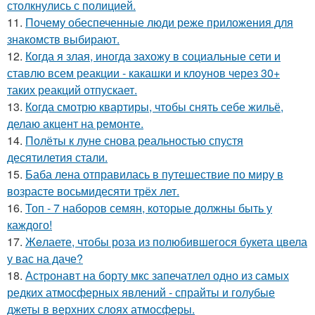
столкнулись с полицией.
11.
Почему обеспеченные люди реже приложения для
знакомств выбирают.
12.
Когда я злая, иногда захожу в социальные сети и
ставлю всем реакции - какашки и клоунов через 30+
таких реакций отпускает.
13.
Когда смотрю квартиры, чтобы снять себе жильё,
делаю акцент на ремонте.
14.
Полёты к луне снова реальностью спустя
десятилетия стали.
15.
Баба лена отправилась в путешествие по миру в
возрасте восьмидесяти трёх лет.
16.
Топ - 7 наборов семян, которые должны быть у
каждого!
17.
Жeлаете, чтобы роза из полюбившегося букета цвела
у вас на даче?
18.
Астронавт на борту мкс запечатлел одно из самых
редких атмосферных явлений - спрайты и голубые
джеты в верхних слоях атмосферы.