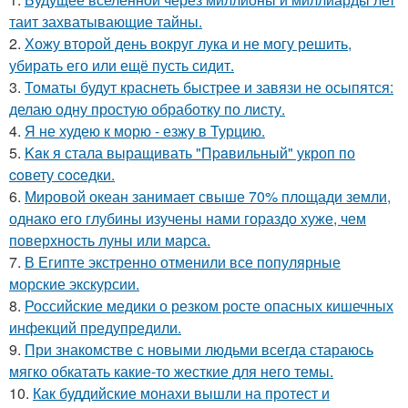
таит захватывающие тайны.
2.
Хожу второй день вокруг лука и не могу решить,
убирать его или ещё пусть сидит.
3.
Томаты будут краснеть быстрее и завязи не осыпятся:
делаю одну простую обработку по листу.
4.
Я не худею к морю - езжу в Турцию.
5.
Kaк я стала выращивать "Пpaвильный" укроп по
coвету сocедки.
6.
Мировой океан занимает свыше 70% площади земли,
однако его глубины изучены нами гораздо хуже, чем
поверхность луны или марса.
7.
В Египте экстренно отменили все популярные
морские экскурсии.
8.
Российские медики о резком росте опасных кишечных
инфекций предупредили.
9.
При знакомстве с новыми людьми всегда стараюсь
мягко обкатать какие-то жесткие для него темы.
10.
Как буддийские монахи вышли на протест и