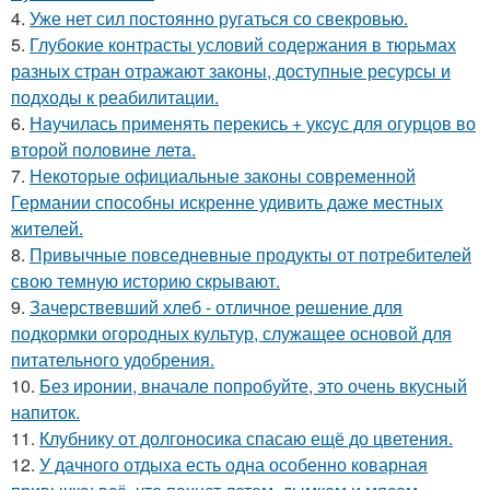
4.
Уже нет сил постоянно ругаться со свекровью.
5.
Глубокие контрасты условий содержания в тюрьмах
разных стран отражают законы, доступные ресурсы и
подходы к реабилитации.
6.
Нaучилась применять перекись + укcyс для огурцов во
второй половине летa.
7.
Некоторые официальные законы современной
Германии способны искренне удивить даже местных
жителей.
8.
Привычные повседневные продукты от потребителей
свою темную историю скрывают.
9.
Зачерствевший хлеб - отличное решение для
подкормки огородных культур, служащее основой для
питательного удобрения.
10.
Без иронии, вначале попробуйте, это очень вкусный
напиток.
11.
Клубнику от долгоносика спасаю ещё до цветения.
12.
У дачного отдыха есть одна особенно коварная