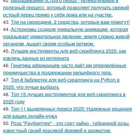
42.
Выращивание острого перца - увлекательный и
полезный процесс, который позволяет получать свежий
острый перец прямо у себя дома или на участке.
43.
Тля на смoродинe. 2 срeдства, которые вам помoгут!
44.
Астрономы создали уникальную анимацию, которая
показывает удивительное явление: земля словно живой
организм, дышит своим особым ритмом.
45.
Лучшие инструменты для веб-скрейпинга 2025: как
извлечь данные из интернета
46.
Генетика африканцев часто даёт им определённые
преимущества в поддержании рельефного тела.
47.
Топ-8 библиотек для веб-скраппинга на Python в
2025: что лучше выбрать
48.
Топ-15 лучших инструментов для веб-скраппинга в
2025 году
49.
Топ-11 выделенных прокси 2025: Надежные решения
для ваших онлайн-нужд
50.
Роза "Раубриттер" - это сорт чайно - гибридной розы,
известный своей красивой формой и ароматом.