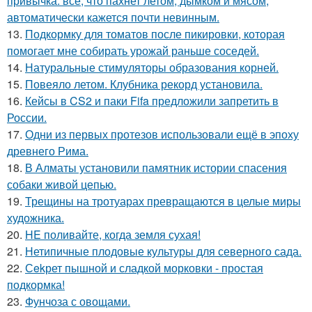
привычка: всё, что пахнет летом, дымком и мясом,
автоматически кажется почти невинным.
13.
Подкормку для томатов после пикировки, которая
помогает мне собирать урожай раньше соседей.
14.
Натуральные стимуляторы образования корней.
15.
Повеяло летом. Клубника рекорд установила.
16.
Кейсы в CS2 и паки Fifa предложили запретить в
России.
17.
Одни из первых протезов использовали ещё в эпоху
древнего Рима.
18.
В Алматы установили памятник истории спасения
собаки живой цепью.
19.
Трещины на тротуарах превращаются в целые миры
художника.
20.
HE поливайте, когда земля сухая!
21.
Нетипичные плодовые культуры для северного сада.
22.
Сekрет пышной и сладкой морковки - простая
подкормка!
23.
Фунчоза с овощами.