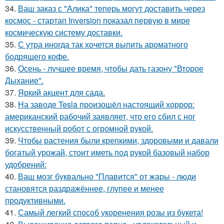
34.
Ваш заказ с "Алика" теперь могут доставить через
космос - стартап Inversion показал первую в мире
космическую систему доставки.
35.
С утра иногда так хочется выпить ароматного
бодрящего кофе.
36.
Осень - лучшее время, чтобы дать газону "Второе
Дыхание".
37.
Яркий акцент для сада.
38.
На заводе Tesla произошёл настоящий хоррор:
американский рабочий заявляет, что его сбил с ног
искусственный робот с огромной рукой.
39.
Чтобы растения были крепкими, здоровыми и давали
богатый урожай, стоит иметь под рукой базовый набор
удобрений:
40.
Ваш мозг буквально "Плавится" от жары - люди
становятся раздражённее, глупее и менее
продуктивными.
41.
Самый легкий способ укоренения розы из букета!