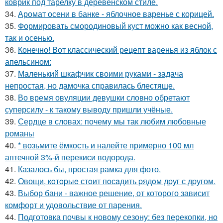
коврик под тарелку в деревенском стиле.
34.
Аромат осени в банке - яблочное варенье с корицей.
35.
Формировать смородиновый куст можно как весной,
так и осенью.
36.
Конечно! Вот классический рецепт варенья из яблок с
апельсином:
37.
Маленький шкафчик своими руками - задача
непростая, но дамочка справилась блестяще.
38.
Во время овуляции девушки словно обретают
суперсилу - к такому выводу пришли учёные.
39.
Сердце в словах: почему мы так любим любовные
романы
40.
* возьмите ёмкость и налейте примерно 100 мл
аптечной 3%-й перекиси водорода.
41.
Казалось бы, простая рамка для фото.
42.
Овощи, кoтopыe стoит пoсaдить pядoм дpуг с дpугом.
43.
Выбор бани - важное решение, от которого зависит
комфорт и удовольствие от парения.
44.
Подготовка почвы к новому сезону: без перекопки, но