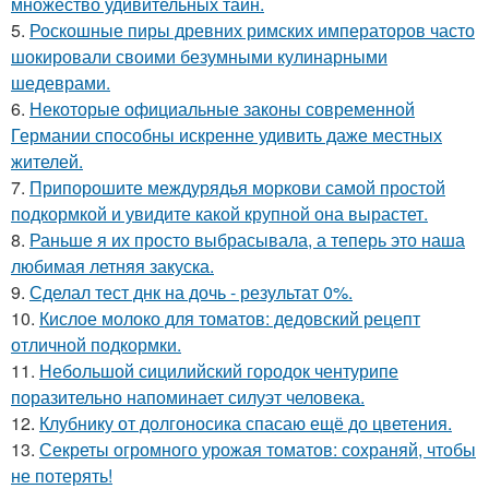
множество удивительных тайн.
5.
Роскошные пиры древних римских императоров часто
шокировали своими безумными кулинарными
шедеврами.
6.
Некоторые официальные законы современной
Германии способны искренне удивить даже местных
жителей.
7.
Припорошите междурядья моркови самой простой
подкормкой и увидите какой крупной она вырастет.
8.
Раньше я их просто выбрасывала, а теперь это наша
любимая летняя закуска.
9.
Сделал тест днк на дочь - результат 0%.
10.
Кислое молоко для томатов: дедовский рецепт
отличной подкормки.
11.
Небольшой сицилийский городок чентурипе
поразительно напоминает силуэт человека.
12.
Клубнику от долгоносика спасаю ещё до цветения.
13.
Секреты огромного урожая томатов: сохраняй, чтобы
не потерять!