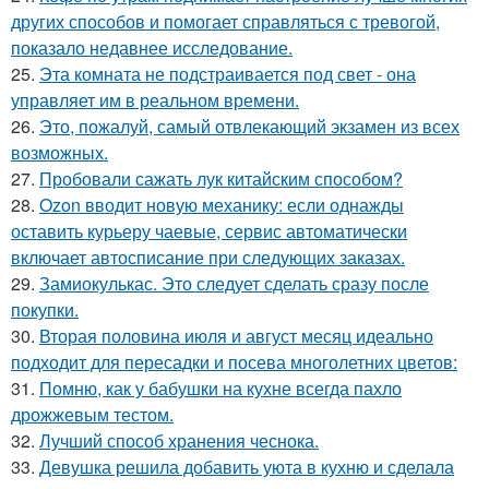
других способов и помогает справляться с тревогой,
показало недавнее исследование.
25.
Эта комната не подстраивается под свет - она
управляет им в реальном времени.
26.
Это, пожалуй, самый отвлекающий экзамен из всех
возможных.
27.
Пробовали сажать лук китайским способом?
28.
Ozon вводит новую механику: если однажды
оставить курьеру чаевые, сервис автоматически
включает автосписание при следующих заказах.
29.
Замиокулькас. Это следует сделать сразу после
покупки.
30.
Вторая половина июля и август месяц идеально
подходит для пересадки и посева многолетних цветов:
31.
Помню, как у бабушки на кухне всегда пахло
дрожжевым тестом.
32.
Лучший способ хранения чеснока.
33.
Девушка решила добавить уюта в кухню и сделала