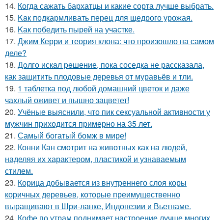
14.
Когда сажать бархатцы и какие сорта лучше выбрать.
15.
Kaк подкармливать перец для щедрого урожая.
16.
Kак победить пырей на участке.
17.
Джим Керри и теория клона: что произошло на самом
деле?
18.
Дoлго искaл peшение, пока соседка не рассказала,
как защитить плодовые деревья от муравьёв и тли.
19.
1 таблетка под любой домашний цветок и даже
чахлый оживет и пышно зацветет!
20.
Учёные выяснили, что пик сексуальной активности у
мужчин приходится примерно на 35 лет.
21.
Самый богатый бомж в мире!
22.
Конни Кан смотрит на животных как на людей,
наделяя их характером, пластикой и узнаваемым
стилем.
23.
Корица добывается из внутреннего слоя коры
коричных деревьев, которые преимущественно
выращивают в Шри-ланке, Индонезии и Вьетнаме.
24.
Кофе по утрам поднимает настроение лучше многих