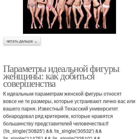
читать дальше →
Параметры идеальной фигуры
женщины: как добиться
совершенства
К идеальным параметрам женской фигуры относят
вовсе не те размеры, которые устраивают лично вас или
вашего парня. Известный Техасский университет
обнародовал ряд критериев, которые нравятся
большинству представителей человечества:if
(!is_single('30825') && !is_single('30532') &&
!is_single('11475') && !is_single('32510') &&