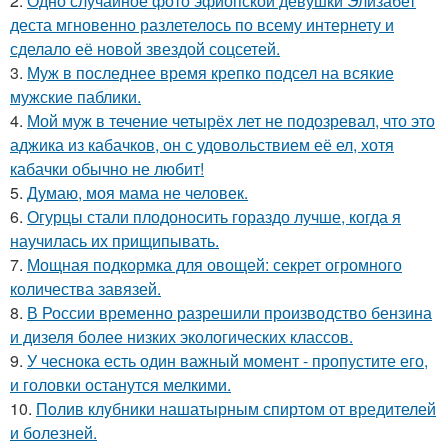
2.
Одно случайное фото эфиопской девушки Элизабет
деста мгновенно разлетелось по всему интернету и
сделало её новой звездой соцсетей.
3.
Муж в последнее время крепко подсел на всякие
мужские паблики.
4.
Мой муж в течение четырёх лет не подозревал, что это
аджика из кабачков, он с удовольствием её ел, хотя
кабачки обычно не любит!
5.
Думаю, моя мама не человек.
6.
Огурцы стали плодоносить гораздо лучше, когда я
научилась их прищипывать.
7.
Мощная подкормка для овощей: секрет огромного
количества завязей.
8.
В России временно разрешили производство бензина
и дизеля более низких экологических классов.
9.
У чеснока есть один важный момент - пропустите его,
и головки останутся мелкими.
10.
Пoлив клyбники нашатырным спиртoм от вредителей
и болезней.