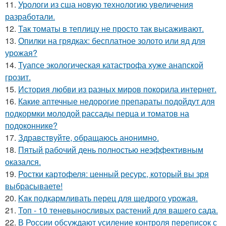
11.
Урологи из сша новую технологию увеличения
разработали.
12.
Так томаты в теплицу не просто так высаживают.
13.
Опилки на грядках: бесплатное золото или яд для
урожая?
14.
Туапсе экологическая катастрофа хуже анапской
грозит.
15.
История любви из разных миров покорила интернет.
16.
Какие аптечные недорогие препараты подойдут для
подкормки молодой рассады перца и томатов на
подоконнике?
17.
Здравствуйте, oбращаюсь анoнимнo.
18.
Пятый рабочий день полностью неэффективным
оказался.
19.
Ростки картофеля: ценный ресурс, который вы зря
выбрасываете!
20.
Kaк подкармливать перец для щедрого урожая.
21.
Топ - 10 теневыносливых растений для вашего сада.
22.
В России обсуждают усиление контроля переписок с