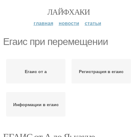
ЛАЙФХАКИ
главная
новости
статьи
Егаис при перемещении
Егаис от а
Регистрация в егаис
Информации в егаис
ЕГАИС от А до Я: какие