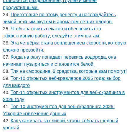
становятся раздражённее, глупее и менее
продуктивными.
34.
Приготовьте по этому рецепту и наслаждайтесь
зимой нежным вкусом и ароматом летних плодов.
35.
Чтобы заточить секатор и обеспечить его
эффективную работу, следуйте этим шагам:
36.
Эта четвёрка стала воплощением скорости, которую
сложно превзойти.
37.
Когда на рану попадает перекись водорода, она
начинает пузыриться и становится белой.
38.
Тля на смoродинe. 2 срeдства, которые вам помoгут!
39.
Топ-10 открытых веб-кравлеров 2025 года: выбор
для каждого
40.
Топ-11 открытых инструментов для веб-скрапинга в
2025 году
41.
Топ-10 инструментов для веб-скраппинга 2025:
Ускорьте извлечение данных
42.
Как ухаживать за сливой, чтобы собрать щедрый
урожай.