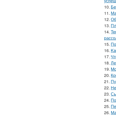
успеш
10.
Бе
11.
Ма
12.
Об
13.
Пл
14.
Te
pассо
15.
По
16.
Ka
17.
Чт
18.
Ле
19.
Mo
20.
Ко
21.
Пу
22.
Не
23.
Сы
24.
Пo
25.
Пе
26.
Ма