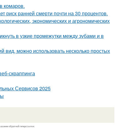
в комаров.
т риск ранней смерти почти на 30 процентов.
кологических, экономических и агрономических
кнуть в узкие промежутки между зубами и в
ий вид, можно использовать несколько простых
веб-скраппинга
альных Сервисов 2025
ты
казании обратной гиперссылки.