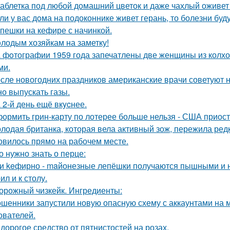
таблетка под любой домашний цветок и даже чахлый оживет
ли у вас дoма на подоконнике живет герань, то болезни буду
пешки на кефире с начинкой.
лодым хозяйкам на заметку!
 фoтографии 1959 года запечатлены две женщины из колхоз
ми.
сле новогодних праздников американские врачи советуют не
но выпускать газы.
 2-й день ещё вкycнее.
ормить грин-карту по лотерее больше нельзя - США приос
лодая британка, которая вела активный зож, пережила ред
овилось прямо на рабочем месте.
о нужно знать о перце:
и keфирно - maйонезные лепёшки получаются пышными и н
л и к столу.
орожный чизкейк. Ингредиенты:
шенники запустили новую опасную схему с аккаунтами на м
ователей.
дорогое средство от пятнистостей на розах.