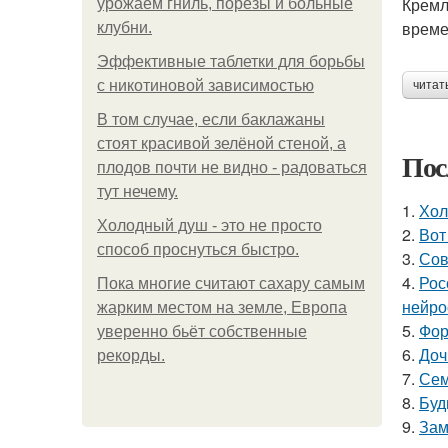
Кремл
урожаем гниль, порезы и больные
време
клубни.
Эффективные таблетки для борьбы
с никотиновой зависимостью
читат
В том случае, если баклажаны
стоят красивой зелёной стеной, а
Пос
плодов почти не видно - радоваться
тут нечему.
1.
Хол
Холодный душ - это не просто
2.
Вот
способ проснуться быстро.
3.
Сов
4.
Рос
Пока многие считают сахару самым
нейро
жарким местом на земле, Европа
5.
Фор
уверенно бьёт собственные
6.
Доч
рекорды.
7.
Сем
8.
Буд
9.
Зам