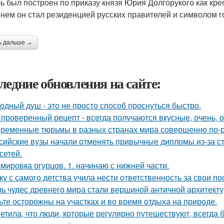
ь был построен по приказу князя Юрия Долгорукого как кре
нем он стал резиденцией русских правителей и символом г
ь дальше →
ледние обновления на сайте:
одный душ - это не просто способ проснуться быстро.
 проверенный рецепт - всегда получаются вкусные, очень, о
ременные тюрьмы в разных странах мира совершенно по-р
сийские вузы начали отменять привычные дипломы из-за с
сетей.
мировка огурцов. 1. начинаю с нижней части.
ку с самого детства учила нести ответственность за свои по
ь чудес древнего мира стали вершиной античной архитект
ьте осторожны на участках и во время отдыха на природе.
етила, что люди, которые регулярно путешествуют, всегда 