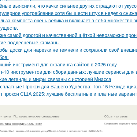
ёные выяснили, что качки сильнее других страдают от укусо
гулярное употребление хотя бы шести штук в неделю снижае
льза компоста очень велика и включает в себя множество э
уществ.
же самой дорогой и качественной щёткой невозможно прони
кие поддесневые карманы.
обы доски для нарезки не темнели и сохраняли свой внешн
бов:
чший инструмент для скрапинга сайтов в 2025 году
п-10 инструментов для сбора данных: лучшие сервисы для 
кие легенды и мифы связаны с историей Миасса
сплатные Прокси для Вашего Удобства: Топ-15 Резиденци
п прокси США 2025: лучшие бесплатные и платные вариан
онтакты
Пользовательское соглашение
Обратная связь
олитика конфидециальности
Копирование разрешено при у
 Москва, ЗАО, Раменки, Лобачевского улица 98 корп.3, Офисно-жилой комплекс «АКСИОМА»,