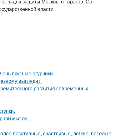
пость для защиты Москвы от врагов. Со
осударственной власти.
чень вкусные огурчики.
азному выглядят.
тремительного развития современных
ступки.
урной мысли.
более позитивные, счастливые, лёгкие, весёлые,