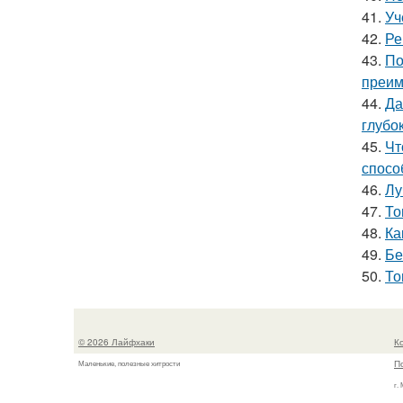
41.
Уч
42.
Ре
43.
По
преим
44.
Да
глубо
45.
Чт
спосо
46.
Лу
47.
То
48.
Ка
49.
Бе
50.
То
© 2026 Лайфхаки
К
П
Маленькие, полезные хитрости
г.