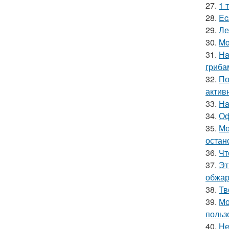
27.
1 
28.
Ec
29.
Ле
30.
Mo
31.
Ha
гриба
32.
По
актив
33.
Ha
34.
Оф
35.
Мо
остан
36.
Чт
37.
Эт
обжари
38.
Тв
39.
Мо
польз
40.
Не