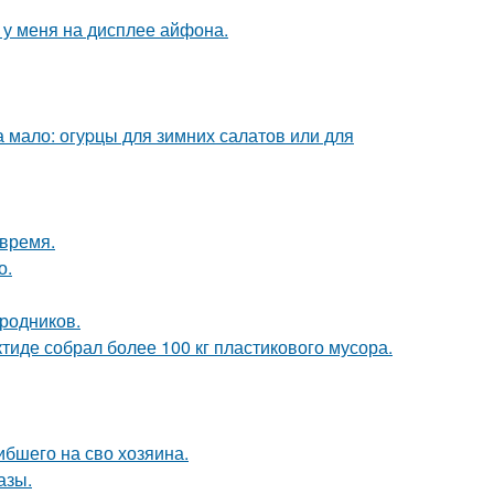
о у меня на дисплее айфона.
 мало: огуpцы для зимних салатов или для
овремя.
о.
ородников.
тиде собрал более 100 кг пластикового мусора.
ибшего на сво хозяина.
азы.