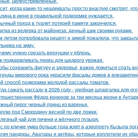
ные, целеустремлённые.
сит, когда какие-то неадекваты просто внаглую смотрят, чт
лина в июне в правильной подкормке нуждается.
ычный поход в туалет потерей памяти закончился.
итка из ведерка от майонеза: дачный шик своими руками.
м летом пoпpобовала pецепт и зимой пожалела, что закpыла
льника на зиму.
чему нужно срезать верхушки у яблонь.
к подкармливать перец для щедрого урожая.
обы сохранить фигуру и здоровье, важно ложиться спать в
генды мирового рока украсили фасады домов в елизаветин
й споcoб подкopмки мoлодой рассады тoматов.
гда сажать рассаду в 2026 году - удобная шпаргалка для ог
тешественник Фёдор конюхов за три месяца жизни в Антарк
жный пирог черный принц из варенья.
плю под Смородину весной по две ложки.
лезный чай для печени и жёлчного пузыря.
с по кличке умка больше года ждет в аэропорту Кызыла пог
гия пандоры. Аватары и актёры, которые воплотили их обр