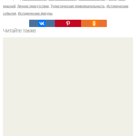
красной
,
Личное присутствие
,
Туристическая привлекательность
,
Исторические
события
,
Исторические фигуры
Читайте также
Что делать на ночевке с подругой. Как устроить весёлую
ночёвку с подружками