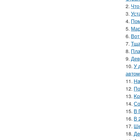
2.
Что
3.
Уст
4.
Пом
5.
Мар
6.
Вот
7.
Тща
8.
Пла
9.
Дев
10.
У 
автом
11.
Ha
12.
По
13.
Kp
14.
Со
15.
В 
16.
В 
17.
Ше
18.
Дe