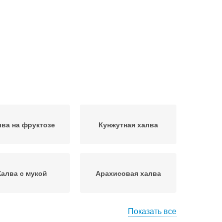
лва на фруктозе
Кунжутная халва
Халва с мукой
Арахисовая халва
Показать все
лва с семенем
Льняная халва