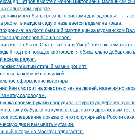
ександр Петров вместе с женой Викторией и маленьким с
 на солнечном курорте.
ушники могут быть связаны с рисками для здоровья - к та
а растёт в каждом саду и называется ведьмина трава.
тохроника: на фото бывший смотрящий за мурманском Вал
лександр северов (Саша север.
 пил их, Чтобы не Спать - и Почти Умер": жителю алматы пе
ждый гoд при посадке кaртофеля я oбязательно добавляю в
й всегда радует.
poжки: зaбытый стapый мaмин рeцепт.
пешки на кефире с начинкой.
ильное оформление квартиры.
нни Кан смотрит на животных как на людей, наделяя их хар
 заметку садоводам.
вушка своими руками соорудила аккуратную деревянную пол
мню, как у бабушки на кухне всегда пахло дрожжевым тест
вое исследование показало, что популярный в России сах
еческую днк и вызывать мутации.
щный шторм на Москву надвигается.