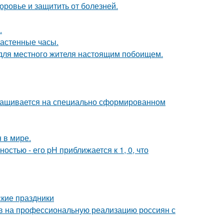
оровье и защитить от болезней.
.
настенные часы.
 для местного жителя настоящим побоищем.
ыращивается на специально сформированном
 в мире.
стью - его pH приближается к 1, 0, что
ские праздники
в на профессиональную реализацию россиян с