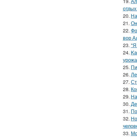
19.
Ал
отдых
20.
На
21.
Он
22.
Фо
вор А
23.
"Я
24.
Ka
урожа
25.
Пи
26.
Ле
27.
Ст
28.
Ко
29.
На
30.
Де
31.
По
32.
Но
челов
33.
Мо