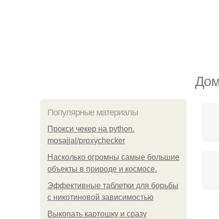
Дом
Популярные материалы
Прокси чекер на python.
mosajjal/proxychecker
Насколько огромны самые большие
объекты в природе и космосе.
Эффективные таблетки для борьбы
с никотиновой зависимостью
Выкопать картошку и сразу