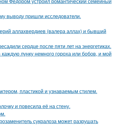
ыном Федором устроил романтический семейный
кому выводу пришли исследователи.
ерий аллахвердиев (валера аллах) и бывший
ресадили сердце после пяти лет на энергетиках.
 каждую лунку немного гороха или бобов, и мой
актером, пластикой и узнаваемым стилем.
очку и повесила её на стену.
ом.
арозаменитель сукралоза может разрушать