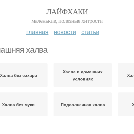
ЛАЙФХАКИ
маленькие, полезные хитрости
главная
новости
статьи
ашняя халва
Халва в домашних
Халва без сахара
Ха
условиях
Халва без муки
Подсолнечная халва
Полезная халва
Халва из семян
Ха