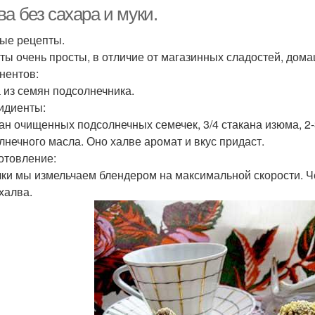
а без сахара и муки.
ые рецепты.
ты очень просты, в отличие от магазинных сладостей, дома
Волокнистая халва
нентов:
 из семян подсолнечника.
ридиенты:
кан очищенных подсолнечных семечек, 3/4 стакана изюма, 
лнечного масла. Оно халве аромат и вкус придаст.
готовление:
ки мы измельчаем блендером на максимальной скорости. Ч
халва.