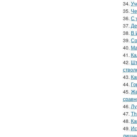
34.
Уч
35.
Че
36.
С 
37.
Де
38.
В 
39.
Со
40.
Ма
41.
Ка
42.
Шт
ствол
43.
Ка
44.
Го
45.
Же
сравн
46.
Лу
47.
Th
48.
Ка
49.
Ис
лишни