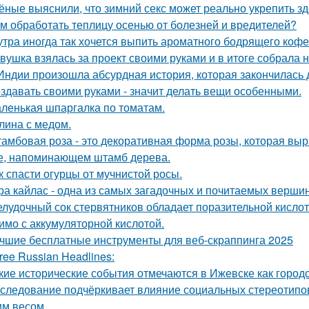
ёные выяснили, что зимний секс может реально укрепить зд
м обработать теплицу осенью от болезней и вредителей?
утра иногда так хочется выпить ароматного бодрящего кофе
вушка взялась за проект своими руками и в итоге собрала 
Индии произошла абсурдная история, которая закончилась
здавать своими руками - значит делать вещи особенными.
ленькая шпаргалка по томатам.
лина с медом.
амбовая роза - это декоративная форма розы, которая в
е, напоминающем штамб дерева.
к спасти огурцы от мучнистой росы.
ра кайлас - одна из самых загадочных и почитаемых вершин
лудочный сок стервятников обладает поразительной кислотно
имо с аккумуляторной кислотой.
чшие бесплатные инструменты для веб-скраппинга 2025
ree Russian Headlines:
кие исторические события отмечаются в Ижевске как город
следование подчёркивает влияние социальных стереотипо
м весом.