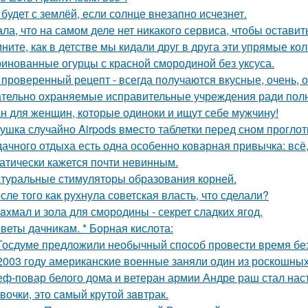
 будет с землёй, если солнце внезапно исчезнет.
ала, что на самом деле нет никакого сервиса, чтобы оставит
ните, как в детстве мы кидали друг в друга эти упрямые ко
инованные огурцы с красной смородиной без уксуса.
 проверенный рецепт - всегда получаются вкусные, очень, о
тельно охраняемые исправительные учреждения ради полн
н для женщин, которые одиноки и ищут себе мужчину!
ушка случайно Airpods вместо таблетки перед сном проглот
дачного отдыха есть одна особенно коварная привычка: всё,
атически кажется почти невинным.
туральные стимуляторы образования корней.
сле того как рухнула советская власть, что сделали?
axмал и зола для смородины - секрет сладких ягод.
веты дачникам. * Борная кислота:
Госдуме предложили необычный способ провести время без
2003 году американские военные заняли один из роскошны
ф-повар белого дома и ветеран армии Андре раш стал нас
вочки, это сaмый крyтой зaвтрак.