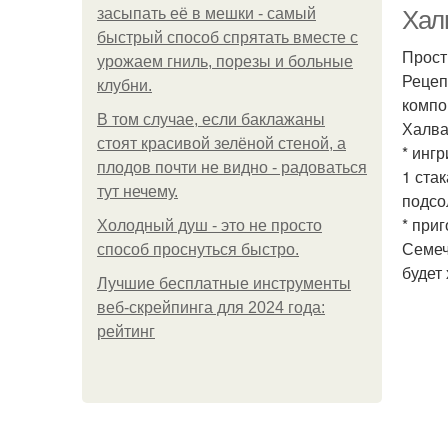
засыпать её в мешки - самый
Халв
быстрый способ спрятать вместе с
Прост
урожаем гниль, порезы и больные
Рецеп
клубни.
компо
В том случае, если баклажаны
Халва
стоят красивой зелёной стеной, а
* инг
плодов почти не видно - радоваться
1 ста
тут нечему.
подсо
* при
Холодный душ - это не просто
Семеч
способ проснуться быстро.
будет 
Лучшие бесплатные инструменты
веб-скрейпинга для 2024 года:
рейтинг