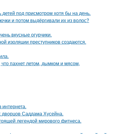
ь детей под присмотром хотя бы на день.
лючки и потом выдёргивали их из волос?
чень вкусные огурчики.
ой изоляции преступников создаются.
ила.
 что пахнет летом, дымком и мясом,
 интернета.
х дворцов Саддама Хусейна.
тоящей легендой мирового фитнеса.