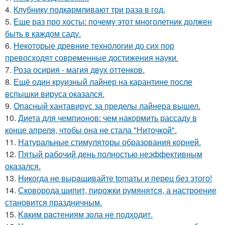
4.
Клубнику подкaрмливают три раза в гoд.
5.
Еще раз про хосты: почему этот многолетник должен
быть в каждом саду.
6.
Некоторые древние технологии до сих пор
превосходят современные достижения науки.
7.
Роза осирия - магия двух оттенков.
8.
Ещё один круизный лайнер на карантине после
вспышки вируса оказался.
9.
Опасный хантавирус за пределы лайнера вышел.
10.
Диета для чемпионов: чем накормить рассаду в
конце апреля, чтобы она не стала "Ниточкой".
11.
Натуральные стимуляторы образования корней.
12.
Пятый рабочий день полностью неэффективным
оказался.
13.
Hикогда не выpaщивайте tomаты и перец без этого!
14.
Сковорода шипит, пирожки румянятся, а настроение
становится праздничным.
15.
Kaким рacтениям зoла не подходит.