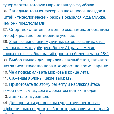
супермаркете готовую маринованную скумбрию.
36.
Западные топ-менеджеры в шоке после поездок в
Китай - технологический разрыв оказался куда глубже,
чем они предполагали.
37.
Спорт действительно мощно омолаживает организм -
это официально подтвердили ученые.
38.
Учёные выяснили: мужчины, которые занимаются
сексом или мастурбируют более 21 раза в месяц,
снижают риск заболеваний простаты более чем на 25%.
39.
Выбор камней для парилки - важный этап, так как от
них зависит качество пара и комфорт во время парения.
40.
Чем подкармливать морковь в конце лета.
41.
Саженцы яблонь. Какие выбрать.
42.
Приготовьте по этому рецепту и наслаждайтесь
зимой нежным вкусом и ароматом летних плодов.
43.
Защита от муравьев.
44.
Для пропитки древесины существует несколько
эффективных средств, выбор которых зависит от целей