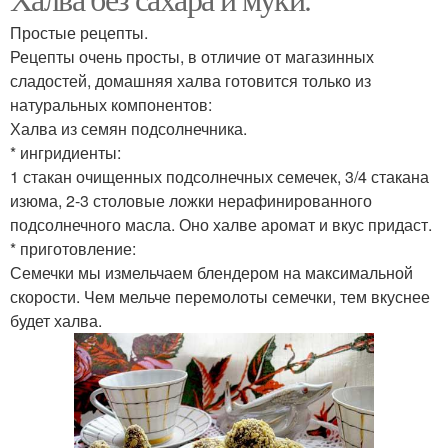
Кунжутная халва
Халва без муки
Простые рецепты.
Рецепты очень просты, в отличие от магазинных
сладостей, домашняя халва готовится только из
натуральных компонентов:
Халва с мукой
Арахисовая халва
Халва из семян подсолнечника.
* ингридиенты:
1 стакан очищенных подсолнечных семечек, 3/4 стакана
изюма, 2-3 столовые ложки нерафинированного
Полезная халва
Халва из семян
подсолнечного масла. Оно халве аромат и вкус придаст.
* приготовление:
Семечки мы измельчаем блендером на максимальной
скорости. Чем мельче перемолоты семечки, тем вкуснее
будет халва.
Халва с семенем
Льняная халва
Волокнистая халва