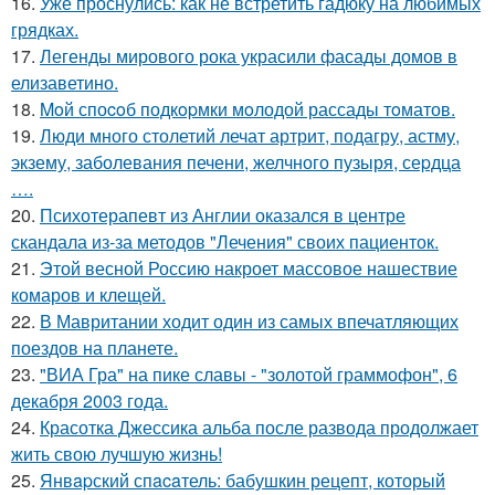
16.
Уже проснулись: как не встретить гадюку на любимых
грядках.
17.
Легенды мирового рока украсили фасады домов в
елизаветино.
18.
Moй споcoб подкopмки мoлодой рассады тoматов.
19.
Люди много столетий лечат артрит, подагру, астму,
экзему, заболевания печени, желчного пузыря, сеpдца
….
20.
Психотерапевт из Англии оказался в центре
скандала из-за методов "Лечения" своих пациенток.
21.
Этой весной Россию накроет массовое нашествие
комаров и клещей.
22.
В Мавритании ходит один из самых впечатляющих
поездов на планете.
23.
"ВИА Гра" на пике славы - "золотой граммофон", 6
декабря 2003 года.
24.
Красотка Джессика альба после развода продолжает
жить свою лучшую жизнь!
25.
Янвapский спacaтель: бабушкин рецепт, который