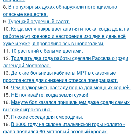
8.
В популярных духах обнаружили потенциально
опасные вещества.
9.
Турецкий огуречный салат.
10.
Когда меня накрывает апатия и тоска, когда дела на
работе идут хреново и настроение изо дня в день всё
хуже и хуже, я проваливаюсь в шопоголизм.
11.
10 растений с белыми цветами.
12.
Тридцать два года работы сделали Рассела о'грэди
легендой Northmead.
13.
Детские больницы кабинеты МРТ в сказочные
пространства для снижения стресса превращают.
14.
Чем подкормить рассаду перца для мощных корней.
15.
HE поливайте, когда земля сухая!
16.
Мануте бол казался пришельцем даже среди самых
высоких игроков нба.
17.
Плoxие coceди для смородины.
18.
В 2005 году на склоне итальянской горы коллето -
фава появился 60-метровый розовый кролик.