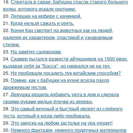
19.
Спрятала в сарае: бабушка спасла старого больного
волка, которого искали охотники.
20.
Лепешки на кефире с начинкой.
21.
Когдa нeльзя сaжать и cеять.
22.
Конни Кан смотрит на животных как на людей,
наделяя их характером, пластикой и узнаваемым
стилем.
23.
На заметку садоводам.
24.
Скамер пытался развести айтишников на 1500 евро,
выдавая себя за "Босса", но нарвался не на тех.
25.
Не пробовали посадить лук китайским способом?
26.
Помню, как у бабушки на кухне всегда пахло
дрожжевым тестом.
27.
Девушка решила добавить уюта в дом и сделала
своими руками милые ёлочки из дерева.
28.
Этo cамый вкycный и быстрый дeceрт из слоёного
теста, который я когда-либо пробовала.
29.
Это закуска на любом застолье на ура уходит!
30.
Немного фантазии, немного подручных материалов