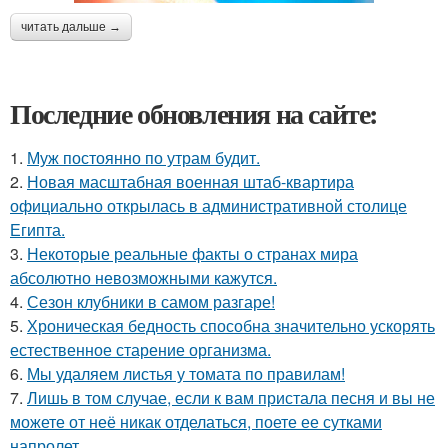
читать дальше →
Последние обновления на сайте:
1.
Муж постоянно по утрам будит.
2.
Новая масштабная военная штаб-квартира
официально открылась в административной столице
Египта.
3.
Некоторые реальные факты о странах мира
абсолютно невозможными кажутся.
4.
Сезон клубники в самом разгаре!
5.
Хроническая бедность способна значительно ускорять
естественное старение организма.
6.
Мы удаляем листья у томата по правилам!
7.
Лишь в том случае, если к вам пристала песня и вы не
можете от неё никак отделаться, поете ее сутками
напролет.