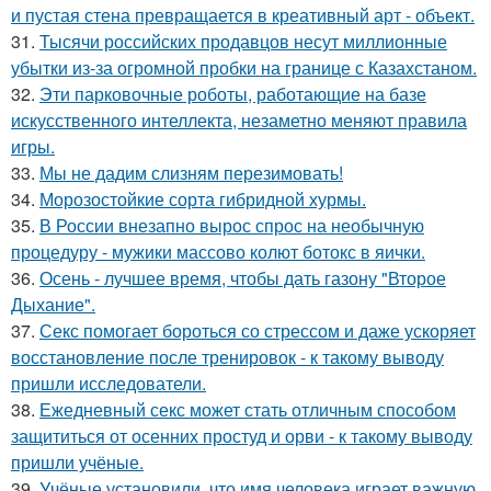
и пустая стена превращается в креативный арт - объект.
31.
Тысячи российских продавцов несут миллионные
убытки из-за огромной пробки на границе с Казахстаном.
32.
Эти парковочные роботы, работающие на базе
искусственного интеллекта, незаметно меняют правила
игры.
33.
Мы не дадим слизням перезимовать!
34.
Морозостойкие сорта гибридной хурмы.
35.
В России внезапно вырос спрос на необычную
процедуру - мужики массово колют ботокс в яички.
36.
Осень - лучшее время, чтобы дать газону "Второе
Дыхание".
37.
Секс помогает бороться со стрессом и даже ускоряет
восстановление после тренировок - к такому выводу
пришли исследователи.
38.
Ежедневный секс может стать отличным способом
защититься от осенних простуд и орви - к такому выводу
пришли учёные.
39.
Учёные установили, что имя человека играет важную