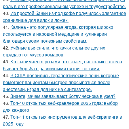
роль в его профессиональном успехе и трудоустройстве.
40.
Из простой банки из-под кофе получилось элегантное
хранилище для вилок и ложек.
41.
Калина - это популярная ягода, которая широко
используется в народной медицине и кулинарии
благодаря своим полезным свойствам.
42.
Учёные выяснили, что качки сильнее других
страдают от укусов комаров.
43.
Кто занимается розами, тот знает, насколько тяжела
бывает борьба с различными пятнистостями.
44.
В США появились терапевтические пони, которые
помогают пациентам быстрее просыпаться после
анестезии, играя для них на синтезаторе.
45.
Знаете, зачем завязывают ботву чеснока в узел?
46.
Топ-10 открытых веб-кравлеров 2025 года: выбор
для каждого
47.
Топ-11 открытых инструментов для веб-скрапинга в
2025 году