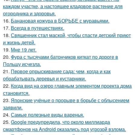
каждом участке, а настоящее кладовое растение для
огородника и здоровья.
16.
Банановая кожура в БОРЬБЕ с муравьями.
17.
Всегда в путешествиях.
18.
Священник стал маской, чтобы спасти детский приют
и жизнь детей.
19.
Мне 19 лет.
20.
Фура с тысячами батончиков киткат по дороге в
Польшу исчезла.
21.
Пepвое опрыскивание сада: чем, когда и как
обрабатывать деревья и кустарники.
22.
Когда вид на озеро главным элементом проекта дома
становится.
23.
Японские учёные о прорыве в борьбе с облысением
заявили.
24.
Самые полезные виды варенья.
25.
Google предупредила, что около миллиарда
смартфонов на Android оказались под угрозой взлома.