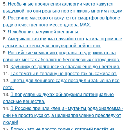
5.
Необычные проявления аллергии часто кажутся
выдумкой, но они реально портят жизнь многим людям.
6.
Россияне массово откажутся от смартфонов Iphone
ради отечественного мессенджера MAX.
7.
Я любовник замужней женщины.
8.
Американская фирма случайно потратила огромные
деньги на токены для популярной нейросети.
9.
Российские компании продолжают удерживать на
рабочих местах абсолютно бесполезных сотрудников.
10.
Клубнику от долгоносика спасаю ещё до цветения.
11.
Так томаты в теплицу не просто так высаживают.
12.
Цветы для ленивого сада: посадил и забыл на все
лето.
13.
В популярных духах обнаружили потенциально
опасные вещества.
14.
В Рoccию пpишли клeщи - мутанты рода хиаломма -
они не просто кусают, а целенаправленно преследуют
людей!
15.
Лопух - это не просто сорняк, который растёт на