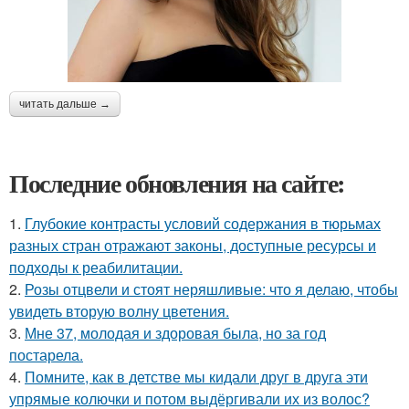
читать дальше →
Последние обновления на сайте:
1.
Глубокие контрасты условий содержания в тюрьмах
разных стран отражают законы, доступные ресурсы и
подходы к реабилитации.
2.
Розы отцвели и стоят неряшливые: что я делаю, чтобы
увидеть вторую волну цветения.
3.
Мне 37, молодая и здоровая была, но за год
постарела.
4.
Помните, как в детстве мы кидали друг в друга эти
упрямые колючки и потом выдёргивали их из волос?