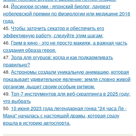
44.
Йосинори осуми - японский биолог, лауреат
нобелевской премии по физиологии или медицине 2016
года.
45.
Чтобы заточить секатор и обеспечить его
эффективную работу, следуйте этим шагам:
46.
Грим в кино - это не просто макияж, а важная часть
создания образа героя.
47.
Зола для огурцов: когда и как подкармливать
правильно?
48.
Астрономы создали уникальную анимацию, которая
показывает удивительное явление: земля словно живой
организм, дышит своим особым ритмом.
49.
Топ-7 инструментов для веб-скраппинга в 2025 году:
что выбрать
50.
10 июня 2023 года легендарная гонка "24 часа Ле -
Мана" началась с настоящей драмы, которая сразу
вошла в историю автоспорта.