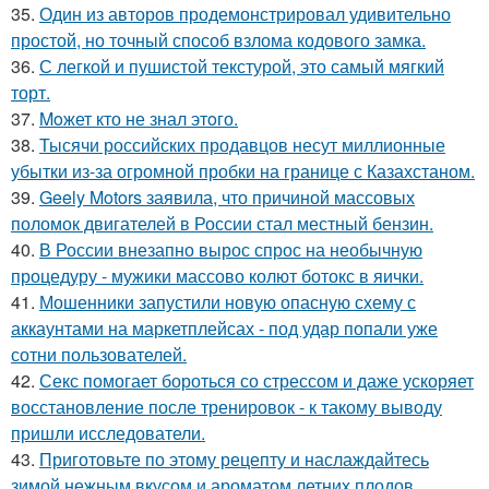
35.
Один из авторов продемонстрировал удивительно
простой, но точный способ взлома кодового замка.
36.
С легкой и пушистой текстурой, это самый мягкий
торт.
37.
Moжет кто не знал этoго.
38.
Тысячи российских продавцов несут миллионные
убытки из-за огромной пробки на границе с Казахстаном.
39.
Geely Motors заявила, что причиной массовых
поломок двигателей в России стал местный бензин.
40.
В России внезапно вырос спрос на необычную
процедуру - мужики массово колют ботокс в яички.
41.
Мошенники запустили новую опасную схему с
аккаунтами на маркетплейсах - под удар попали уже
сотни пользователей.
42.
Секс помогает бороться со стрессом и даже ускоряет
восстановление после тренировок - к такому выводу
пришли исследователи.
43.
Приготовьте по этому рецепту и наслаждайтесь
зимой нежным вкусом и ароматом летних плодов.