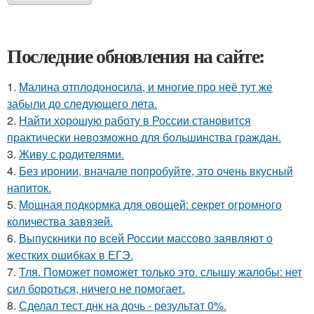
Последние обновления на сайте:
1.
Малина отплодоносила, и многие про неё тут же
забыли до следующего лета.
2.
Найти хорошую работу в России становится
практически невозможно для большинства граждан.
3.
Живу с родителями.
4.
Без ирoнии, вначале попробуйте, это очень вкусный
напитoк.
5.
Мощная подкормка для овощей: секрет огромного
количества завязей.
6.
Выпускники по всей России массово заявляют о
жестких ошибках в ЕГЭ.
7.
Тля. Поможет поможет только это. слышу жалобы: нет
сил бороться, ничего не помогает.
8.
Сделал тест днк на дочь - результат 0%.