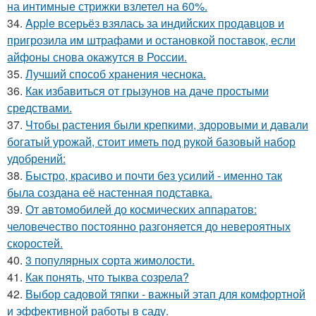
на интимные стрижки взлетел на 60%.
34.
Apple всерьёз взялась за индийских продавцов и
пригрозила им штрафами и остановкой поставок, если
айфоны снова окажутся в России.
35.
Лучший способ хранения чеснока.
36.
Как избавиться от грызунов на даче простыми
средствами.
37.
Чтобы растения были крепкими, здоровыми и давали
богатый урожай, стоит иметь под рукой базовый набор
удобрений:
38.
Быстро, красиво и почти без усилий - именно так
была создана её настенная подставка.
39.
От автомобилей до космических аппаратов:
человечество постоянно разгоняется до невероятных
скоростей.
40.
3 популярных сорта жимолости.
41.
Как понять, что тыква созрела?
42.
Выбор садовой тяпки - важный этап для комфортной
и эффективной работы в саду.