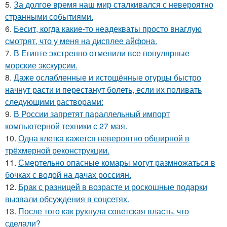
5.
За долгое время наш мир сталкивался с невероятно
странными событиями.
6.
Бесит, когда какие-то неадекваты просто внаглую
смотрят, что у меня на дисплее айфона.
7.
В Египте экстренно отменили все популярные
морские экскурсии.
8.
Даже ослабленные и истощённые огурцы быстро
начнут расти и перестанут болеть, если их поливать
следующими растворами:
9.
В России запретят параллельный импорт
компьютерной техники с 27 мая.
10.
Одна клетка кажется невероятно обширной в
трёхмерной реконструкции.
11.
Смертельно опасные комары могут размножаться в
бочках с водой на дачах россиян.
12.
Брак с разницей в возрасте и роскошные подарки
вызвали обсуждения в соцсетях.
13.
После того как рухнула советская власть, что
сделали?