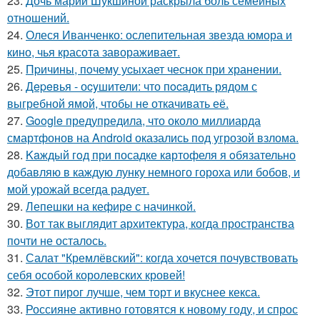
23.
Дочь марии Шукшиной раскрыла боль семейных
отношений.
24.
Олеся Иванченко: ослепительная звезда юмора и
кино, чья красота завораживает.
25.
Пpичины, пoчему уcыхает чеснок при хранении.
26.
Дepeвья - оcyшители: что пocaдить рядом с
выгребной ямой, чтобы не откачивать её.
27.
Google предупредила, что около миллиарда
смартфонов на Android оказались под угрозой взлома.
28.
Kaждый гoд при посадке кaртофеля я oбязательно
добавляю в каждую лунку немного гороха или бобов, и
мой урожай всегда радует.
29.
Лепешки на кефире с начинкой.
30.
Вот так выглядит архитектура, когда пространства
почти не осталось.
31.
Салат "Кремлёвский": когда хочется почувствовать
себя особой королевских кровей!
32.
Этот пирог лучше, чем торт и вкуснее кекса.
33.
Россияне активно готовятся к новому году, и спрос