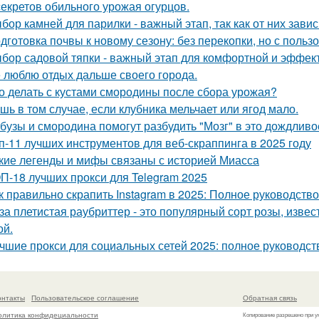
секретов обильного урожая огурцов.
бор камней для парилки - важный этап, так как от них зави
дготовка почвы к новому сезону: без перекопки, но с пользо
бор садовой тяпки - важный этап для комфортной и эффект
 люблю отдых дальше своего города.
о делать с кустами смородины после сбора урожая?
шь в том случае, если клубника мельчает или ягод мало.
бузы и смородина помогут разбудить "Мозг" в это дождливо
п-11 лучших инструментов для веб-скраппинга в 2025 году
кие легенды и мифы связаны с историей Миасса
П-18 лучших прокси для Telegram 2025
к правильно скрапить Instagram в 2025: Полное руководство
за плетистая раубриттер - это популярный сорт розы, изве
й.
чшие прокси для социальных сетей 2025: полное руководст
онтакты
Пользовательское соглашение
Обратная связь
олитика конфидециальности
Копирование разрешено при у