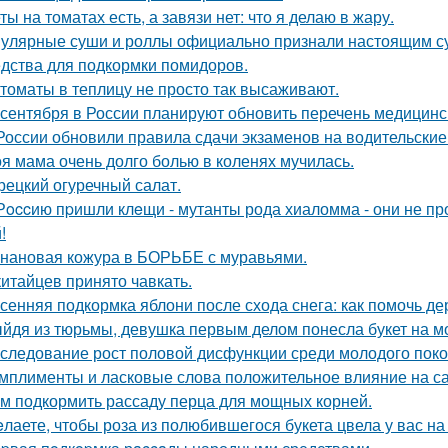
ты на томатах есть, а завязи нет: что я делаю в жару.
улярные суши и роллы официально признали настоящим с
дства для подкормки помидоров.
 томаты в теплицу не просто так высаживают.
 сентября в России планируют обновить перечень медицинс
России обновили правила сдачи экзаменов на водительские
я мама очень долго болью в коленях мучилась.
рецкий огуречный салат.
Рoccию пpишли клeщи - мутанты рода хиаломма - они не пр
!
нановая кожура в БОРЬБЕ с муравьями.
китайцев принято чавкать.
сенняя подкормка яблони после схода снега: как помочь д
йдя из тюрьмы, девушка первым делом понесла букет на м
следование рост половой дисфункции среди молодого поко
мплименты и ласковые слова положительное влияние на с
м подкормить рассаду перца для мощных корней.
лаете, чтобы роза из полюбившегося букета цвела у вас на