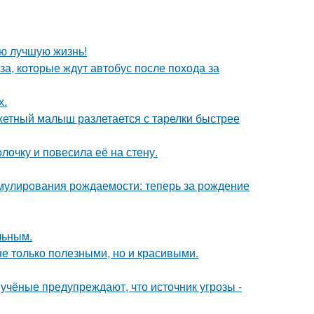
ою лучшую жизнь!
а, которые ждут автобус после похода за
х.
джетный малыш разлетается с тарелки быстрее
очку и повесила её на стену.
мулирования рождаемости: теперь за рождение
льным.
не только полезными, но и красивыми.
учёные предупреждают, что источник угрозы -