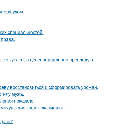
уперфудом.
ких специальностей.
 права.
осто кусают, а целенаправленно преследуют
ереву восстановиться и сформировать урожай.
огилу мужа.
ления показало.
амочувствие кошек оказывают.
 даче?