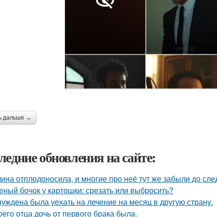
ь дальше →
ледние обновления на сайте:
ина отплодоносила, и многие про неё тут же забыли до сле
еный бочок у картошки: срезать или выбросить?
уждена была уехать на лечение на месяц в другую страну.
оего отца дочь от первого брака была.