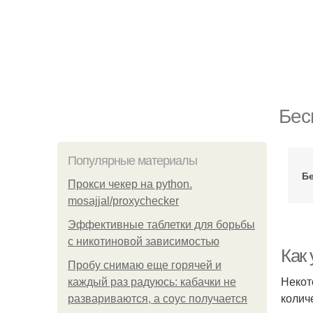
Бес
Популярные материалы
Б
Прокси чекер на python.
mosajjal/proxychecker
Эффективные таблетки для борьбы
с никотиновой зависимостью
Как
Пробу снимаю еще горячей и
Некот
каждый раз радуюсь: кабачки не
колич
развариваются, а соус получается