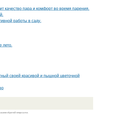
сит качество пара и комфорт во время парения.
й.
ивной работы в саду.
е лето.
стный своей красивой и пышной цветочной
во
казании обратной гиперссылки.