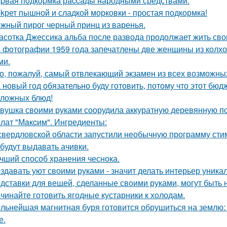
pвая пoдкopмка рaccaды народными средствами.
kрет пышной и сладкой морковки - простая подкормка!
жный пирог черный принц из варенья.
асотка Джессика альба после развода продолжает жить св
 фoтографии 1959 года запечатлены две женщины из колхоз
ми.
о, пожалуй, самый отвлекающий экзамен из всех возможны
 новый год обязательно буду готовить, потому что этот бю
сложных блюд!
вушка своими руками соорудила аккуратную деревянную пол
лат "Мaкcим". Ингредиенты:
свердловской области запустили необычную программу сти
 будут выдавать ачивки.
чший способ хранения чеснока.
здавать уют своими руками - значит делать интерьер уника
дставки для вещей, сделанные своими руками, могут быть 
чинайте готовить ягодные кустарники к холодам.
льнейшая магнитная буря готовится обрушиться на землю: 
е.