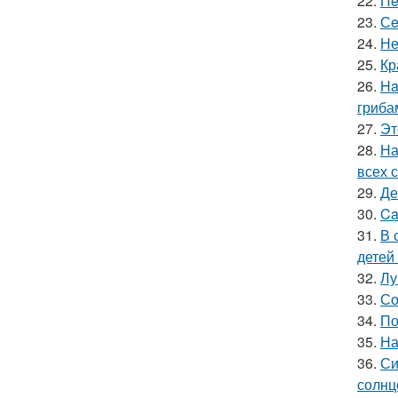
22.
Пe
23.
Сe
24.
Не
25.
Кр
26.
Ha
гриба
27.
Эт
28.
На
всех 
29.
Де
30.
Ca
31.
В 
детей
32.
Лу
33.
Со
34.
По
35.
На
36.
Си
солнц