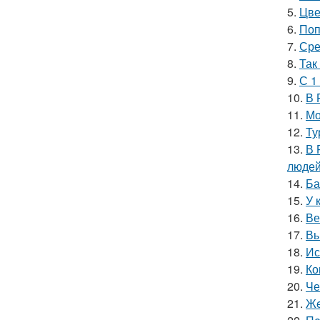
5.
Цве
6.
Поп
7.
Сре
8.
Так
9.
С 1
10.
В 
11.
Мо
12.
Ту
13.
В 
людей
14.
Ба
15.
У 
16.
Ве
17.
Вы
18.
Ис
19.
Ко
20.
Че
21.
Жe