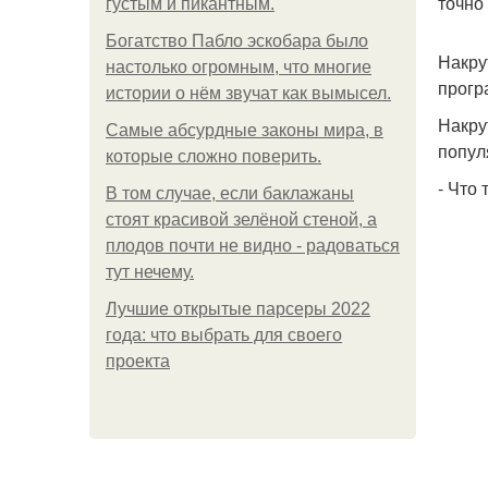
точно
густым и пикантным.
Богатство Пабло эскобара было
Накру
настолько огромным, что многие
прогр
истории о нём звучат как вымысел.
Накру
Самые абсурдные законы мира, в
попул
которые сложно поверить.
- Что
В том случае, если баклажаны
стоят красивой зелёной стеной, а
плодов почти не видно - радоваться
тут нечему.
Лучшие открытые парсеры 2022
года: что выбрать для своего
проекта