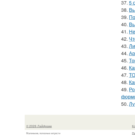
37.
5 
38.
Вы
39.
По
40.
Вы
41.
Не
42.
Чт
43.
Ли
44.
Ар
45.
То
46.
Ка
47.
ТО
48.
Ка
49.
Ро
формо
50.
Лу
© 2026 Лайфхаки
К
П
Маленькие, полезные хитрости