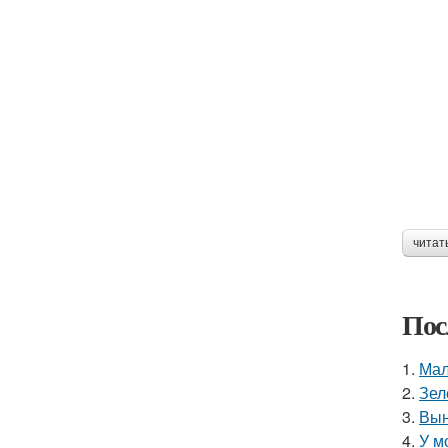
читат
Пос
1.
Мал
2.
Зел
3.
Вын
4.
У м