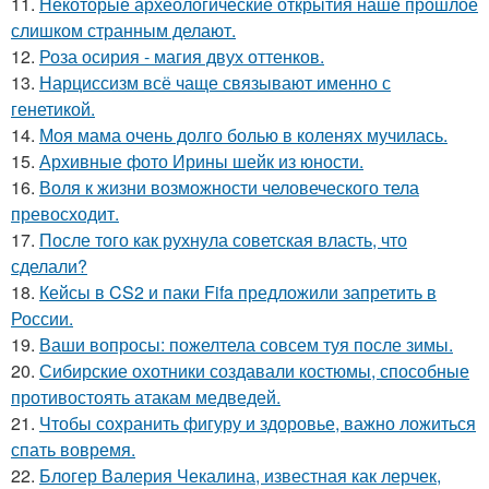
11.
Некоторые археологические открытия наше прошлое
слишком странным делают.
12.
Роза осирия - магия двух оттенков.
13.
Нарциссизм всё чаще связывают именно с
генетикой.
14.
Моя мама очень долго болью в коленях мучилась.
15.
Архивные фото Ирины шейк из юности.
16.
Воля к жизни возможности человеческого тела
превосходит.
17.
После того как рухнула советская власть, что
сделали?
18.
Кейсы в CS2 и паки Fifa предложили запретить в
России.
19.
Ваши вопросы: пожелтела совсем туя после зимы.
20.
Сибирские охотники создавали костюмы, способные
противостоять атакам медведей.
21.
Чтобы сохранить фигуру и здоровье, важно ложиться
спать вовремя.
22.
Блогер Валерия Чекалина, известная как лерчек,