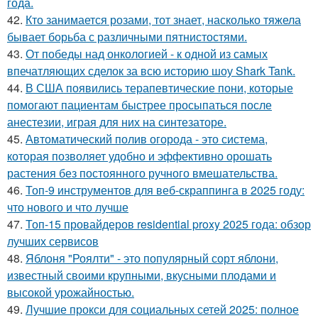
года.
42.
Кто занимается розами, тот знает, насколько тяжела
бывает борьба с различными пятнистостями.
43.
От победы над онкологией - к одной из самых
впечатляющих сделок за всю историю шоу Shark Tank.
44.
В США появились терапевтические пони, которые
помогают пациентам быстрее просыпаться после
анестезии, играя для них на синтезаторе.
45.
Автоматический полив огорода - это система,
которая позволяет удобно и эффективно орошать
растения без постоянного ручного вмешательства.
46.
Топ-9 инструментов для веб-скраппинга в 2025 году:
что нового и что лучше
47.
Топ-15 провайдеров residential proxy 2025 года: обзор
лучших сервисов
48.
Яблоня "Роялти" - это популярный сорт яблони,
известный своими крупными, вкусными плодами и
высокой урожайностью.
49.
Лучшие прокси для социальных сетей 2025: полное