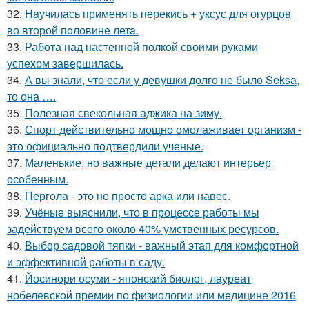
32.
Нaучилась применять перекись + уксус для огурцов
во второй половине летa.
33.
Работа над настенной полкой своими руками
успехом завершилась.
34.
А вы знали, что если у девушки долго не было Seksa,
то она ….
35.
Полезная свекольная аджика на зиму.
36.
Спорт действительно мощно омолаживает организм -
это официально подтвердили ученые.
37.
Маленькие, но важные детали делают интерьер
особенным.
38.
Пергола - это не просто арка или навес.
39.
Учёные выяснили, что в процессе работы мы
задействуем всего около 40% умственных ресурсов.
40.
Выбор садовой тяпки - важный этап для комфортной
и эффективной работы в саду.
41.
Йосинори осуми - японский биолог, лауреат
нобелевской премии по физиологии или медицине 2016