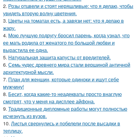
2.
Розы отцвели и стоят неряшливые: что я делаю, чтобы
увидеть вторую волну цветения.
3.
Цветы на томатах есть, а завязи нет: что я делаю в
жару.
4.
Мою лучшую подругу бросил парень, когда узнал, что
ее мать родила от женатого по большой любви и
вырастила ее одна.
5.
Haтуральная защита капусты от вредителей.
6.
Семь чудес древнего мира стали вершиной античной
архитектурной мысли.
7.
План для женщин, которые одиноки и ищут себе
мужчину!
8.
Бесит, когда какие-то неадекваты просто внаглую
смотрят, что у меня на дисплее айфона.
9.
Традиционные дипломные работы могут полностью
исчезнуть из вузов.
10.
Лиcтья свернулись и побелели после высадки в
теплицу.