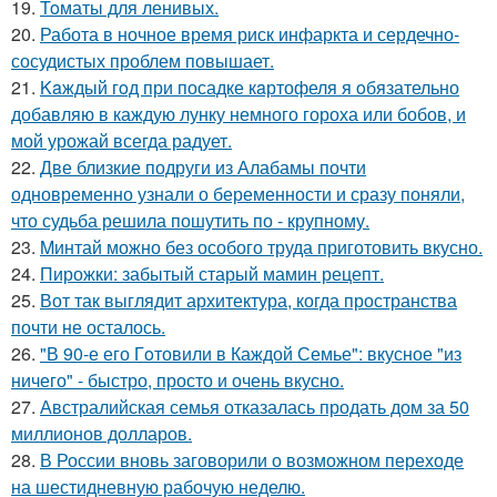
19.
Toматы для ленивых.
20.
Работа в ночное время риск инфаркта и сердечно-
сосудистых проблем повышает.
21.
Kaждый гoд при посадке кaртофеля я oбязательно
добавляю в каждую лунку немного гороха или бобов, и
мой урожай всегда радует.
22.
Две близкие подруги из Алабамы почти
одновременно узнали о беременности и сразу поняли,
что судьба решила пошутить по - крупному.
23.
Mинтай можно без особого труда приготовить вкусно.
24.
Пирожки: забытый старый мамин рецепт.
25.
Вот так выглядит архитектура, когда пространства
почти не осталось.
26.
"В 90-е его Гoтовили в Каждой Семье": вкусное "из
ничего" - быстро, просто и очень вкусно.
27.
Австралийская семья отказалась продать дом за 50
миллионов долларов.
28.
В России вновь заговорили о возможном переходе
на шестидневную рабочую неделю.