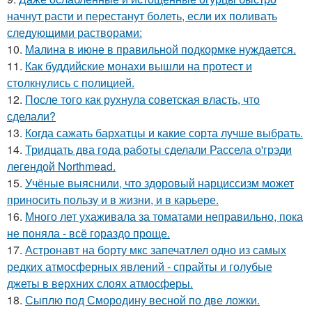
начнут расти и перестанут болеть, если их поливать
следующими растворами:
10.
Малина в июне в правильной подкормке нуждается.
11.
Как буддийские монахи вышли на протест и
столкнулись с полицией.
12.
После того как рухнула советская власть, что
сделали?
13.
Когда сажать бархатцы и какие сорта лучше выбрать.
14.
Тридцать два года работы сделали Рассела о'грэди
легендой Northmead.
15.
Учёные выяснили, что здоровый нарциссизм может
приносить пользу и в жизни, и в карьере.
16.
Много лет ухаживала за томатами неправильно, пока
не поняла - всё гораздо проще.
17.
Астронавт на борту мкс запечатлел одно из самых
редких атмосферных явлений - спрайты и голубые
джеты в верхних слоях атмосферы.
18.
Сыплю под Смородину весной по две ложки.