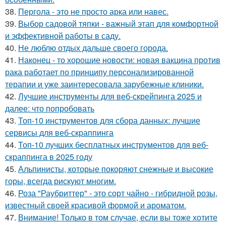
38.
Пергола - это не просто арка или навес.
39.
Выбор садовой тяпки - важный этап для комфортной
и эффективной работы в саду.
40.
Не люблю отдых дальше своего города.
41.
Наконец - то хорошие новости: новая вакцина против
рака работает по принципу персонализированной
терапии и уже заинтересовала зарубежные клиники.
42.
Лучшие инструменты для веб-скрейпинга 2025 и
далее: что попробовать
43.
Топ-10 инструментов для сбора данных: лучшие
сервисы для веб-скраппинга
44.
Топ-10 лучших бесплатных инструментов для веб-
скраппинга в 2025 году
45.
Альпинисты, которые покоряют снежные и высокие
горы, всегда рискуют многим.
46.
Роза "Раубриттер" - это сорт чайно - гибридной розы,
известный своей красивой формой и ароматом.
47.
Внимание! Только в том случае, если вы тоже хотите