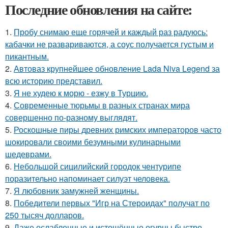
Последние обновления на сайте:
1.
Пробу снимаю еще горячей и каждый раз радуюсь:
кабачки не развариваются, а соус получается густым и
пикантным.
2.
Автоваз крупнейшее обновление Lada Niva Legend за
всю историю представил.
3.
Я не худею к морю - езжу в Турцию.
4.
Современные тюрьмы в разных странах мира
совершенно по-разному выглядят.
5.
Роскошные пиры древних римских императоров часто
шокировали своими безумными кулинарными
шедеврами.
6.
Небольшой сицилийский городок чентурипе
поразительно напоминает силуэт человека.
7.
Я любовник замужней женщины.
8.
Победители первых "Игр на Стероидах" получат по
250 тысяч долларов.
9.
Даже ослабленные и истощённые огурцы быстро