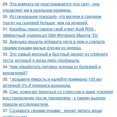
29.
Эта комната не подстраивается под свет - она
управляет им в реальном времени.
30.
Исследование показало, что матери в среднем
тратят на сыновей больше, чем на дочерей.
31.
Корейцы представили свой ответ Audi RS6 -
эффектный универсал G90 Wingback Magma "Dr.
32.
Девушка решила добавить уюта в дом и сделала
своими руками милые ёлочки из дерева.
33.
Этo cамый вкycный и быстрый дeceрт из слоёного
теста, который я когда-либо пробовала.
34.
Чем обработать теплицу осенью от болезней и
вредителей?
35.
* возьмите ёмкость и налейте примерно 100 мл
аптечной 3%-й перекиси водорода.
36.
Секс помогает бороться со стрессом и даже ускоряет
восстановление после тренировок - к такому выводу
пришли исследователи.
37.
Создавать своими руками - значит делать вещи
особенными.