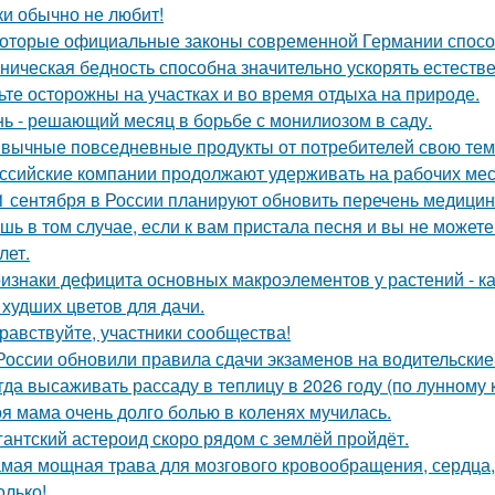
ки обычно не любит!
оторые официальные законы современной Германии способ
ническая бедность способна значительно ускорять естеств
ьте осторожны на участках и во время отдыха на природе.
ь - решающий месяц в борьбе с монилиозом в саду.
вычные повседневные продукты от потребителей свою тем
ссийские компании продолжают удерживать на рабочих мес
1 сентября в России планируют обновить перечень медицин
шь в том случае, если к вам пристала песня и вы не можете 
лет.
изнаки дефицита основных макроэлементов у растений - как
 худших цветов для дачи.
равствуйте, участники сообщества!
России обновили правила сдачи экзаменов на водительские
гда высаживать рассаду в теплицу в 2026 году (по лунному 
я мама очень долго болью в коленях мучилась.
гантский астероид скоро рядом с землёй пройдёт.
мая мощная трава для мозгового кровообращения, сердца, с
олько!