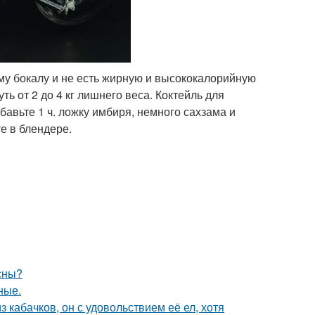
ному бокалу и не есть жирную и высококалорийную
ть от 2 до 4 кг лишнего веса. Коктейль для
бавьте 1 ч. ложку имбиря, немного сахзама и
е в блендере.
сны?
ные.
з кабачков, он с удовольствием её ел, хотя