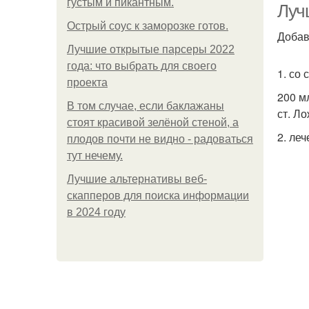
густым и пикантным.
Луч
Острый соус к заморозке готов.
Добав
Лучшие открытые парсеры 2022
года: что выбрать для своего
1. со 
проекта
200 м
В том случае, если баклажаны
ст. Л
стоят красивой зелёной стеной, а
2. ле
плодов почти не видно - радоваться
тут нечему.
Лучшие альтернативы веб-
скапперов для поиска информации
в 2024 году