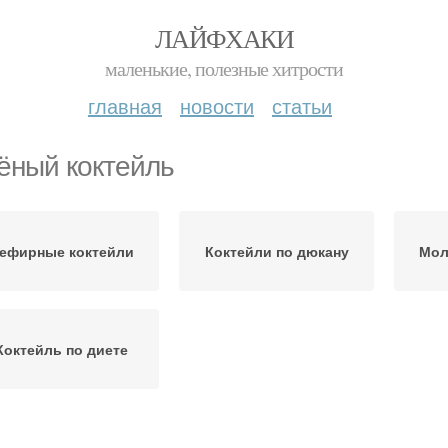
ЛАЙФХАКИ
маленькие, полезные хитрости
главная
новости
статьи
ёный коктейль
ефирные коктейли
Коктейли по дюкану
Мол
Коктейль по диете