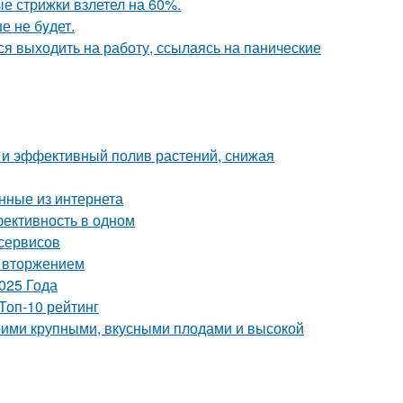
ые стрижки взлетел на 60%.
е не бyдет.
ся выходить на работу, ссылаясь на панические
и эффективный полив растений, снижая
нные из интернета
фективность в одном
 сервисов
м вторжением
025 Года
Топ-10 рейтинг
воими крупными, вкусными плодами и высокой