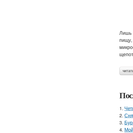
Лишь 
пищу,
микро
щепот
читат
Пос
1.
Чет
2.
Сня
3.
Бур
4.
Мой