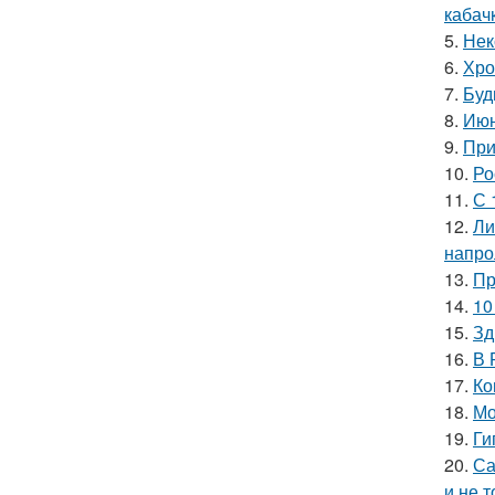
кабач
5.
Нек
6.
Хро
7.
Буд
8.
Июн
9.
При
10.
Ро
11.
С 
12.
Ли
напро
13.
Пр
14.
10
15.
Зд
16.
В 
17.
Ко
18.
Мо
19.
Ги
20.
Са
и не т