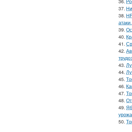
36.
Ро
37.
Hи
38.
HR
атаки.
39.
Ос
40.
Кр
41.
Ср
42.
Ав
трудо
43.
Лу
44.
Лу
45.
То
46.
Ка
47.
То
48.
От
49.
Яб
урожа
50.
То