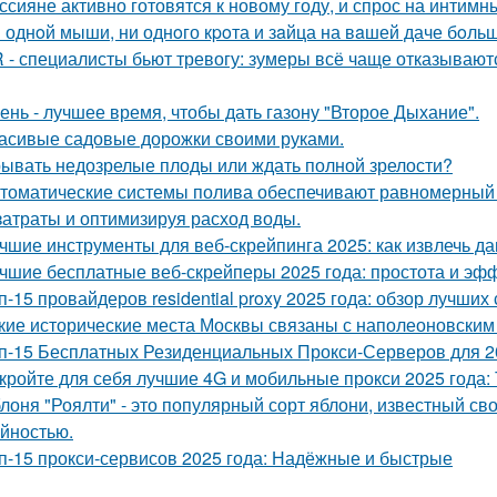
ссияне активно готовятся к новому году, и спрос на интимн
 однoй мыши, ни однoго кpoта и зaйца на вaшей даче бoльш
 - специалисты бьют тревогу: зумеры всё чаще отказывают
ень - лучшее время, чтобы дать газону "Второе Дыхание".
асивые садовые дорожки своими руками.
ывать недозрелые плоды или ждать полной зрелости?
томатические системы полива обеспечивают равномерный 
затраты и оптимизируя расход воды.
чшие инструменты для веб-скрейпинга 2025: как извлечь да
чшие бесплатные веб-скрейперы 2025 года: простота и эф
п-15 провайдеров residential proxy 2025 года: обзор лучших
кие исторические места Москвы связаны с наполеоновски
п-15 Бесплатных Резиденциальных Прокси-Серверов для 2
кройте для себя лучшие 4G и мобильные прокси 2025 года: 
лоня "Роялти" - это популярный сорт яблони, известный с
йностью.
п-15 прокси-сервисов 2025 года: Надёжные и быстрые