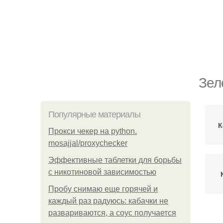
Зел
Популярные материалы
К
Прокси чекер на python.
mosajjal/proxychecker
Эффективные таблетки для борьбы
с никотиновой зависимостью
Пробу снимаю еще горячей и
каждый раз радуюсь: кабачки не
развариваются, а соус получается