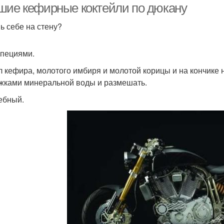
шие кефирные коктейли по дюкану
ь себе на стену?
специями.
л кефира, молотого имбиря и молотой корицы и на кончике н
ожками минеральной воды и размешать.
чебный.