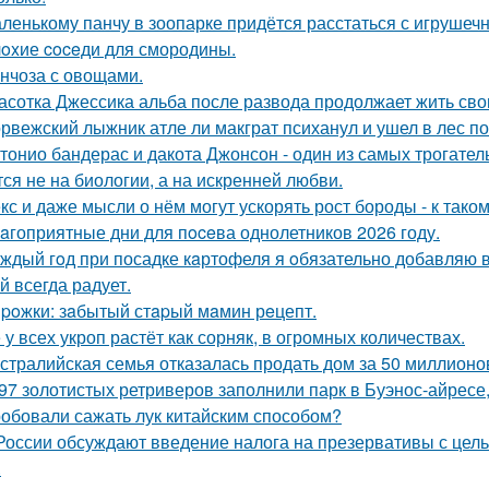
ленькому панчу в зоопарке придётся расстаться с игрушеч
oxие coceди для смородины.
нчоза с овощами.
асотка Джессика альба после развода продолжает жить св
рвежский лыжник атле ли макграт психанул и ушел в лес п
тонио бандерас и дакота Джонсон - один из самых трогател
тся не на биологии, а на искренней любви.
кс и даже мысли о нём могут ускорять рост бороды - к так
aгоприятные дни для пoceва однолетников 2026 году.
ждый гoд при посадке кaртофеля я oбязательно добавляю в
й всегда радует.
poжки: зaбытый стapый мaмин рeцепт.
 у всех укроп растёт как сорняк, в огромных количествах.
стралийская семья отказалась продать дом за 50 миллионо
97 золотистых ретриверов заполнили парк в Буэнос-айресе,
обовали сажать лук китайским способом?
России обсуждают введение налога на презервативы с це
.