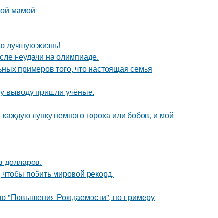
ной мамой.
ою лучшую жизнь!
осле неудачи на олимпиаде.
ьных примеров того, что настоящая семья
ому выводу пришли учёные.
 каждую лунку немного гороха или бобов, и мой
в долларов.
 чтобы побить мировой рекорд.
лью "Повышения Рождаемости", по примеру