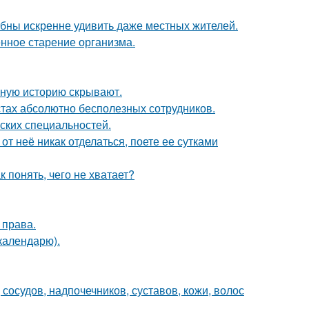
ны искренне удивить даже местных жителей.
енное старение организма.
ную историю скрывают.
тах абсолютно бесполезных сотрудников.
ских специальностей.
от неё никак отделаться, поете ее сутками
 понять, чего не хватает?
 права.
календарю).
осудов, надпочечников, суставов, кожи, волос