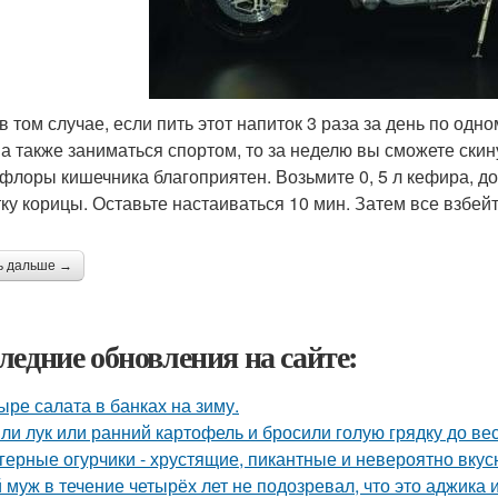
в том случае, если пить этот напиток 3 раза за день по од
 а также заниматься спортом, то за неделю вы сможете скину
флоры кишечника благоприятен. Возьмите 0, 5 л кефира, до
ку корицы. Оставьте настаиваться 10 мин. Затем все взбейт
ь дальше →
ледние обновления на сайте:
ыре салата в банках на зиму.
ли лук или ранний картофель и бросили голую грядку до ве
герные огурчики - хрустящие, пикантные и невероятно вкус
 муж в течение четырёх лет не подозревал, что это аджика и