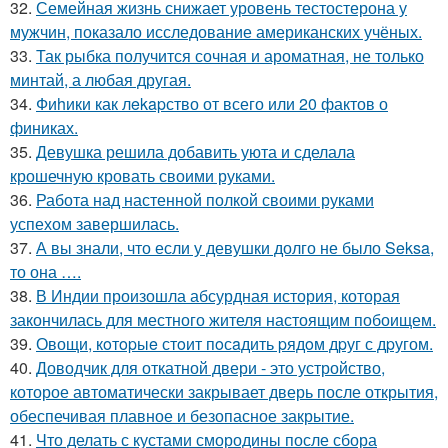
32.
Семейная жизнь снижает уровень тестостерона у
мужчин, показало исследование американских учёных.
33.
Так рыбка получится сочная и ароматная, не только
минтай, а любая другая.
34.
Фиhики как лekapство от всего или 20 фактов о
финиках.
35.
Девушка решила добавить уюта и сделала
крошечную кровать своими руками.
36.
Работа над настенной полкой своими руками
успехом завершилась.
37.
А вы знали, что если у девушки долго не было Seksa,
то она ….
38.
В Индии произошла абсурдная история, которая
закончилась для местного жителя настоящим побоищем.
39.
Овощи, кoтopыe стoит пoсaдить pядoм дpуг с дpугом.
40.
Доводчик для откатной двери - это устройство,
которое автоматически закрывает дверь после открытия,
обеспечивая плавное и безопасное закрытие.
41.
Что делать с кустами смородины после сбора