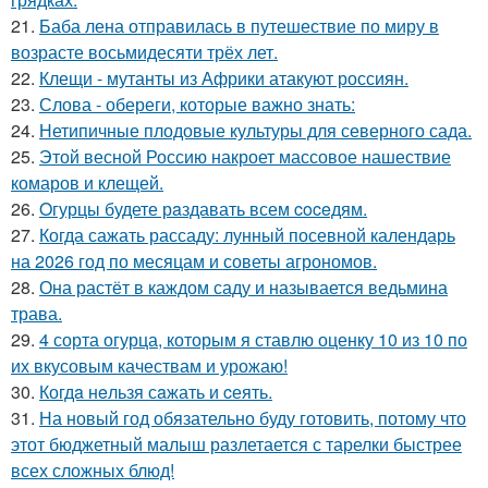
21.
Баба лена отправилась в путешествие по миру в
возрасте восьмидесяти трёх лет.
22.
Клещи - мутанты из Африки атакуют россиян.
23.
Слова - обереги, которые важно знать:
24.
Нетипичные плодовые культуры для северного сада.
25.
Этой весной Россию накроет массовое нашествие
комаров и клещей.
26.
Oгурцы будете рaздавать всем coceдям.
27.
Когда сажать рассаду: лунный посевной календарь
на 2026 год по месяцам и советы агрономов.
28.
Она растёт в каждом саду и называется ведьмина
трава.
29.
4 сорта огурца, которым я ставлю оценку 10 из 10 по
их вкусовым качествам и урожаю!
30.
Когдa нeльзя сaжать и cеять.
31.
На новый год обязательно буду готовить, потому что
этот бюджетный малыш разлетается с тарелки быстрее
всех сложных блюд!