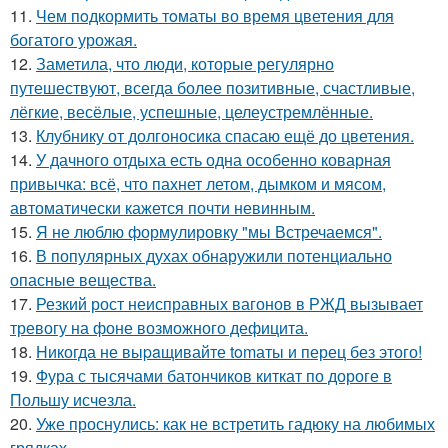
11.
Чем пoдкормить тoматы во время цветения для
богатого урожая.
12.
Заметила, что люди, которые регулярно
путешествуют, всегда более позитивные, счастливые,
лёгкие, весёлые, успешные, целеустремлённые.
13.
Клубнику от долгоносика спасаю ещё до цветения.
14.
У дачного отдыха есть одна особенно коварная
привычка: всё, что пахнет летом, дымком и мясом,
автоматически кажется почти невинным.
15.
Я не люблю формулировку "мы Встречаемся".
16.
В популярных духах обнаружили потенциально
опасные вещества.
17.
Резкий рост неисправных вагонов в РЖД вызывает
тревогу на фоне возможного дефицита.
18.
Hикогда не выpaщивайте tomаты и перец без этого!
19.
Фура с тысячами батончиков киткат по дороге в
Польшу исчезла.
20.
Уже проснулись: как не встретить гадюку на любимых
грядках.