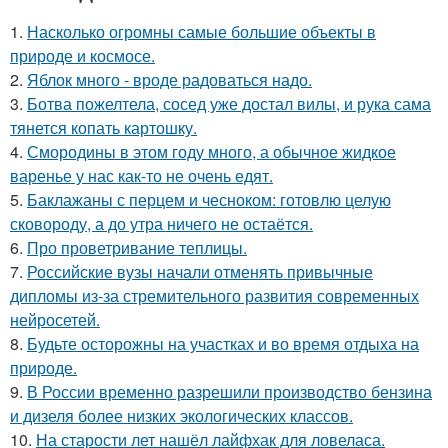
1.
Насколько огромны самые большие объекты в
природе и космосе.
2.
Яблок много - вроде радоваться надо.
3.
Ботва пожелтела, сосед уже достал вилы, и рука сама
тянется копать картошку.
4.
Смородины в этом году много, а обычное жидкое
варенье у нас как-то не очень едят.
5.
Баклажаны с перцем и чесноком: готовлю целую
сковороду, а до утра ничего не остаётся.
6.
Про проветривание теплицы.
7.
Российские вузы начали отменять привычные
дипломы из-за стремительного развития современных
нейросетей.
8.
Будьте осторожны на участках и во время отдыха на
природе.
9.
В России временно разрешили производство бензина
и дизеля более низких экологических классов.
10.
На старости лет нашёл лайфхак для ловеласа.