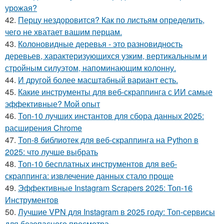
урожая?
42.
Перцу нездоровится? Как по листьям определить,
чего не хватает вашим перцам.
43.
Колоновидные деревья - это разновидность
деревьев, характеризующихся узким, вертикальным и
стройным силуэтом, напоминающим колонну.
44.
И другой более масштабный вариант есть.
45.
Какие инструменты для веб-скраппинга с ИИ самые
эффективные? Мой опыт
46.
Топ-10 лучших инстантов для сбора данных 2025:
расширения Chrome
47.
Топ-8 библиотек для веб-скраппинга на Python в
2025: что лучше выбрать
48.
Топ-10 бесплатных инструментов для веб-
скраппинга: извлечение данных стало проще
49.
Эффективные Instagram Scrapers 2025: Топ-16
Инструментов
50.
Лучшие VPN для Instagram в 2025 году: Топ-сервисы
для безопасного просмотра