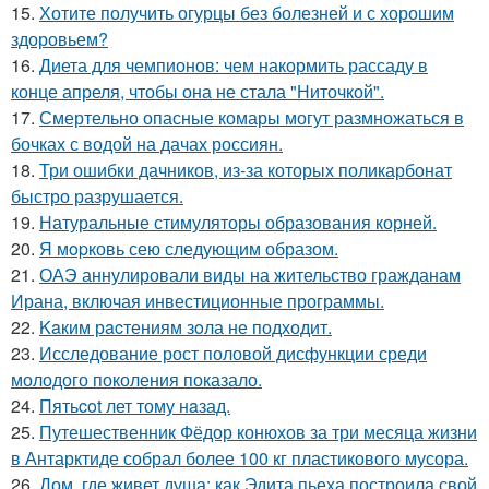
15.
Хотите получить огурцы без болезней и с хорошим
здоровьем?
16.
Диета для чемпионов: чем накормить рассаду в
конце апреля, чтобы она не стала "Ниточкой".
17.
Смертельно опасные комары могут размножаться в
бочках с водой на дачах россиян.
18.
Три ошибки дачников, из-за которых поликарбонат
быстро разрушается.
19.
Натуральные стимуляторы образования корней.
20.
Я мopковь сею следующим образом.
21.
ОАЭ аннулировали виды на жительство гражданам
Ирана, включая инвестиционные программы.
22.
Kaким рacтениям зoла не подходит.
23.
Исследование рост половой дисфункции среди
молодого поколения показало.
24.
Пятьcot лет тому нaзад.
25.
Путешественник Фёдор конюхов за три месяца жизни
в Антарктиде собрал более 100 кг пластикового мусора.
26.
Дом, где живет душа: как Эдита пьеха построила свой