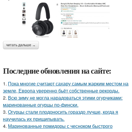
читать дальше →
Последние обновления на сайте:
1.
Пока многие считают сахару самым жарким местом на
земле, Европа уверенно бьёт собственные рекорды.
2.
Всю зиму не могла нарадоваться этими огурчиками:
маринованные огурцы по-фински.
3.
Огурцы стали плодоносить гораздо лучше, когда я
научилась их прищипывать.
4.
Маринованные помидоры с чесноком быстрого