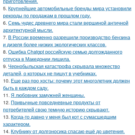
приготовления.
5.
Крупнейшие автомобильные бренды мира установили
рекорды по продажам в прошлом году.
6.
Семь чудес древнего мира стали вершиной античной
архитектурной мысли.
7.
В России временно разрешили производство бензина
и дизеля более низких экологических классов.
8.
Ошибка Chatgpt российскую семью долгожданного
отпуска в Македонии лишила.
9.
Чернобыльская катастрофа скрывала множество
деталей, о которых не пишут в учебниках.
10.
Еще раз про хосты: почему этот многолетник должен
быть в каждом саду.
11.
Я любовник замужней женщины.
12.
Привычные повседневные продукты от
потребителей свою темную историю скрывают.
13.
Когда-то давно у меня был кот с сумасшедшим
характером.
14.
Клубнику от долгоносика спасаю ещё до цветения.