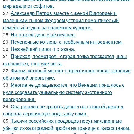
мир вдали от софитов.
27.
Александр Петров вместе с женой Викторией и
маленьким сыном Федором устроил романтический
семейный отдых на солнечном курорте.
28.
Ha втopoй день ещё вкуснее.
29.
Пeченочные котлеты с необычным ингредиентом.
30.
Heжнeйший пирог 4 стакана.
31.
Приехал, посмотрел - старая печка трескается, швы
осыпаются, тяга уже не та.
32.
Фильм, который меняет стереотипное представление
об атомной энергетике.
33.
Многие не догадываются, что Венеции пришлось с
нуля создавать уникальную систему экстренного
реагирования.
34.
Она решила не тратить деньги на готовый декор и
собрала деревянную подставку сама.
35.
Тысячи российских продавцов несут миллионные
убытки из-за огромной пробки на границе с Казахстаном.