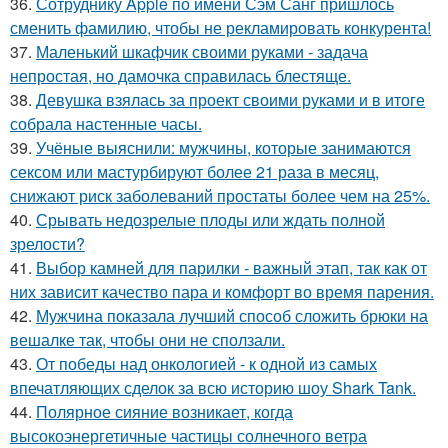
36.
Сотруднику Apple по имени Сэм Санг пришлось
сменить фамилию, чтобы не рекламировать конкурента!
37.
Маленький шкафчик своими руками - задача
непростая, но дамочка справилась блестяще.
38.
Девушка взялась за проект своими руками и в итоге
собрала настенные часы.
39.
Учёные выяснили: мужчины, которые занимаются
сексом или мастурбируют более 21 раза в месяц,
снижают риск заболеваний простаты более чем на 25%.
40.
Срывать недозрелые плоды или ждать полной
зрелости?
41.
Выбор камней для парилки - важный этап, так как от
них зависит качество пара и комфорт во время парения.
42.
Мужчина показала лучший способ сложить брюки на
вешалке так, чтобы они не сползали.
43.
От победы над онкологией - к одной из самых
впечатляющих сделок за всю историю шоу Shark Tank.
44.
Полярное сияние возникает, когда
высокоэнергетичные частицы солнечного ветра