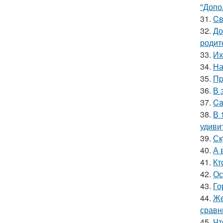
"Допо
31.
Cв
32.
До
родит
33.
Их
34.
На
35.
Пp
36.
В 
37.
Ca
38.
В 
удиви
39.
Ск
40.
А 
41.
Кт
42.
Ос
43.
Го
44.
Же
сравн
45.
Чт