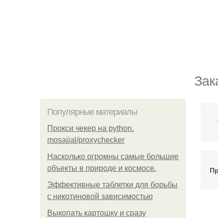
Зак
Популярные материалы
Прокси чекер на python.
mosajjal/proxychecker
Насколько огромны самые большие
объекты в природе и космосе.
Пр
Эффективные таблетки для борьбы
с никотиновой зависимостью
Выкопать картошку и сразу