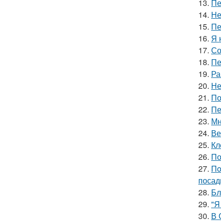
13.
Пе
14.
Не
15.
Пе
16.
Я 
17.
Со
18.
Пе
19.
Ра
20.
Не
21.
По
22.
Пе
23.
Мн
24.
Ве
25.
Кл
26.
По
27.
Пo
посад
28.
Бл
29.
"Я
30.
В 