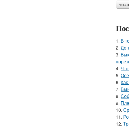
читат
Пос
1.
В т
2.
Деп
3.
Вык
порез
4.
Что
5.
Осе
6.
Как
7.
Вын
8.
Соб
9.
Пла
10.
Ср
11.
Ро
12.
Тр