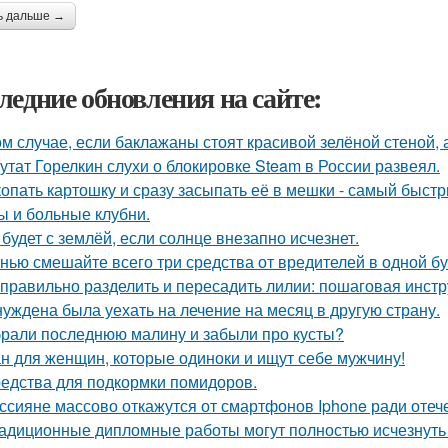
ь дальше →
ледние обновления на сайте:
ом случае, если баклажаны стоят красивой зелёной стеной, а
утат Горелкин слухи о блокировке Steam в России развеял.
опать картошку и сразу засыпать её в мешки - самый быстр
ы и больные клубни.
 будет с землёй, если солнце внезапно исчезнет.
нью смешайте всего три средства от вредителей в одной бут
 правильно разделить и пересадить лилии: пошаговая инстр
уждена была уехать на лечение на месяц в другую страну.
рали последнюю малину и забыли про кусты?
н для женщин, которые одиноки и ищут себе мужчину!
едства для подкормки помидоров.
ссияне массово откажутся от смартфонов Iphone ради оте
адиционные дипломные работы могут полностью исчезнуть 