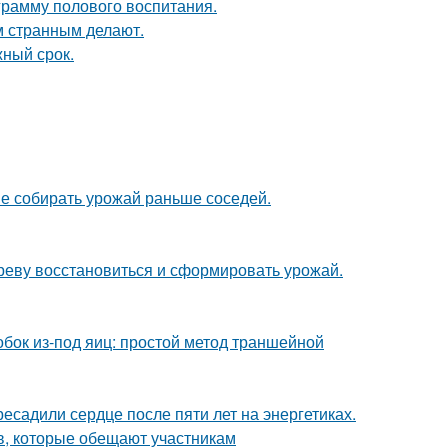
рамму полового воспитания.
 странным делают.
жный срок.
не собирать урожай раньше соседей.
ереву восстановиться и сформировать урожай.
бок из-под яиц: простой метод траншейной
ресадили сердце после пяти лет на энергетиках.
в, которые обещают участникам