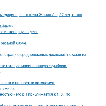
медицине, и его жена Жанин Лю, 37 лет, стали
чайными.
всю инженерную идею.
 резаной бахче.
монстрацию средневековых доспехов, показав их
кете готовую маринованную скумбрию.
.
вылета и полностью автономен.
 в мире.
стью - его pH приближается к 1, 0, что
ий вид, можно использовать несколько простых