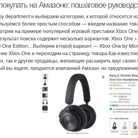
покупать на Амазоне: пошаговое руководс
by department и выбираем категорию, к которой относится н
льзуемся более простым способом — введем название товар
отрим на примере популярной игровой приставки Xbox One.
езультат поиска содержит несколько вариантов: Xbox One + K
 One Edition…Выберем второй вариант — Xbox One by Micr
ние Xbox One и переходим на страницу товара.Как известно,
н, так и другие продавцы, желающие расширить круг своих 
ый вы ищете, продается компанией Амазон, их предложение