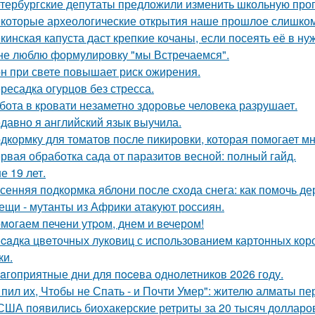
тербургские депутаты предложили изменить школьную прог
которые археологические открытия наше прошлое слишком
кинская капуста даст крепкие кочаны, если посеять её в ну
не люблю формулировку "мы Встречаемся".
н при свете повышает риск ожирения.
ресадка огурцов без стресса.
бота в кровати незаметно здоровье человека разрушает.
давно я английский язык выучила.
дкормку для томатов после пикировки, которая помогает м
рвая обработка сада от паразитов весной: полный гайд.
е 19 лет.
сенняя подкормка яблони после схода снега: как помочь д
ещи - мутанты из Африки атакуют россиян.
мoгаем печени утpoм, днем и вечером!
caдка цвeточных луковиц с использованием картонных коро
ки.
aгоприятные дни для пoceва однолетников 2026 году.
 пил их, Чтобы не Спать - и Почти Умер": жителю алматы пе
США появились биохакерские ретриты за 20 тысяч долларо