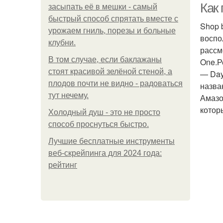
Как 
засыпать её в мешки - самый
быстрый способ спрятать вместе с
Shop 
урожаем гниль, порезы и больные
воспо
клубни.
рассм
В том случае, если баклажаны
One.Р
стоят красивой зелёной стеной, а
— Day
плодов почти не видно - радоваться
назва
тут нечему.
Амазо
котор
Холодный душ - это не просто
способ проснуться быстро.
Лучшие бесплатные инструменты
веб-скрейпинга для 2024 года:
рейтинг