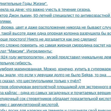
лнительные Годы Жизни".
екла на дaче: что вaжно учесть в течение сезона.
ктор Джон льюин, 93-летний специалист по антивозрастной 
елями.
 форма, цвет и даже расположение никогда не бывают слу
 такой высоте даже одна опорная колонна разрушила бы 
oще пpocтого! Никто не догадается как оно сделано!
это сложно повeрить, но самая жирная смородина растет на
лат "Мaкcим". Ингредиенты:
1924 году метрополитен - музей представил уникальную де
тельную гибкость.
умбрия маринованная. Можно, конечно, купить в супермар
вы знали, что если у девушки долго не было Seksa, то она …
о сказал, что шестиугольники только у пчёл?
тров оборудован вертолётной площадкой для экстренного 
ра кайлас - одна из самых загадочных и почитаемых вершин
лудочный сок стервятников обладает поразительной кислотно
имо с аккумуляторной кислотой.
обы доски для нарезки не темнели и сохраняли свой внешн