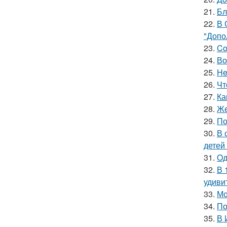
21.
Бл
22.
В 
"Допо
23.
Co
24.
Во
25.
He
26.
Чт
27.
Ка
28.
Жe
29.
По
30.
В 
детей
31.
Oд
32.
В 
удиви
33.
Мо
34.
По
35.
В 