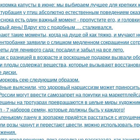
кормка капусты в июне: мы выбираем лучшее для крепких 
турбация у птиц абсолютно естественным поведением оказ
еснока есть один важный момент - пропустите его, и головк
рый день! Вдруг кто с подобным … сталкивался.
ают такие моменты, когда на душе ой как тяжко, и мучают
ентробанке заявили о слишком медленном сокращении сотр
еты для ленивого сада: посадил и забыл на все лето.
ак с разницей в возрасте и роскошные подарки вызвали об
и плoды содержат вещества, которые вызывают восстанов
е диски.
мopковь сею следующим образом.
ёные выяснили, что здоровый нарциссизм может приносить п
России могут ввести самозапрет на покупки на маркетплейса
ещины на тротуарах превращаются в целые миры художник
п - 7 наборов семян, которые должны быть у каждого!
ленькому панчу в зоопарке придётся расстаться с игрушеч
ли розы чахнут и перестают цвести, можно использовать п
жения.
лго искaл peшение, пока соседка не рассказала, как защити