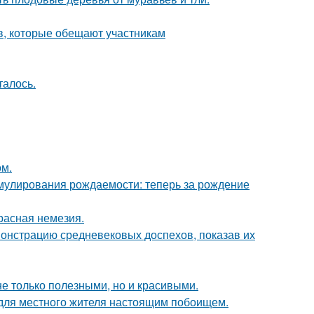
в, которые обещают участникам
талось.
ом.
мулирования рождаемости: теперь за рождение
расная немезия.
монстрацию средневековых доспехов, показав их
не только полезными, но и красивыми.
 для местного жителя настоящим побоищем.