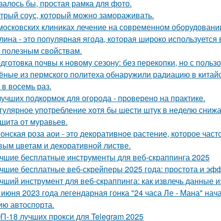
залось бы, простая рамка для фото.
трый соус, который можно замораживать.
московских клиниках лечение на современном оборудовани
лина - это популярная ягода, которая широко используется
 полезным свойствам.
дготовка почвы к новому сезону: без перекопки, но с пользо
ёные из пермского политеха обнаружили радиацию в кита
 в восемь раз.
лучших подкормок для огорода - проверено на практике.
гулярное употребление хотя бы шести штук в неделю снижае
щита от муравьев.
онская роза аои - это декоративное растение, которое час
вым цветам и декоративной листве.
чшие бесплатные инструменты для веб-скраппинга 2025
чшие бесплатные веб-скрейперы 2025 года: простота и эф
чший инструмент для веб-скраппинга: как извлечь данные из
 июня 2023 года легендарная гонка "24 часа Ле - Мана" на
ию автоспорта.
П-18 лучших прокси для Telegram 2025