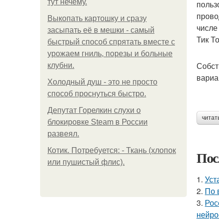
тут нечему.
польз
прово
Выкопать картошку и сразу
числе
засыпать её в мешки - самый
Тик То
быстрый способ спрятать вместе с
урожаем гниль, порезы и больные
Собст
клубни.
вариа
Холодный душ - это не просто
способ проснуться быстро.
Депутат Горелкин слухи о
читат
блокировке Steam в России
развеял.
Котик. Потребуется: - Ткань (хлопок
Пос
или пушистый флис).
1.
Уст
2.
По 
3.
Рос
нейро