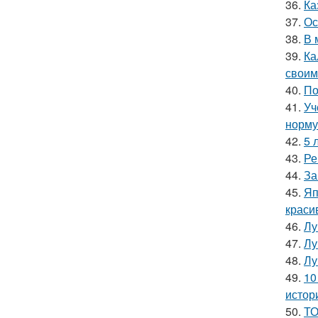
36.
Ка
37.
Ос
38.
В 
39.
Ка
своим
40.
По
41.
Уч
норму
42.
5 
43.
Ре
44.
За
45.
Яп
краси
46.
Лу
47.
Лу
48.
Лу
49.
10
истор
50.
ТО