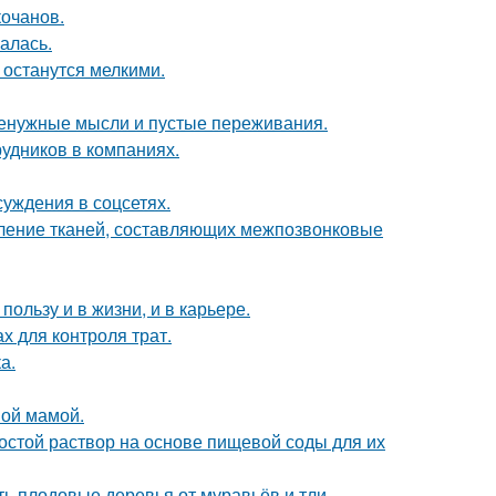
кочанов.
алась.
и останутся мелкими.
 ненужные мысли и пустые переживания.
удников в компаниях.
суждения в соцсетях.
ление тканей, составляющих межпозвонковые
ользу и в жизни, и в карьере.
х для контроля трат.
а.
ной мамой.
ростой раствор на основе пищевой соды для их
ть плодовые деревья от муравьёв и тли.