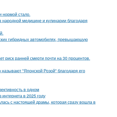
и нормой стало.
 в народной медицине и кулинарии благодаря
й.
йских гибридных автомобилях, превышающую
т риск ранней смерти почти на 30 процентов.
то называют "Японской Розой" благодаря его
фективность в одном
 интернета в 2025 году
чалась с настоящей драмы, которая сразу вошла в