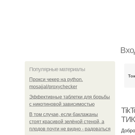
Вхо
Популярные материалы
То
Прокси чекер на python.
mosajjal/proxychecker
Эффективные таблетки для борьбы
с никотиновой зависимостью
TikT
В том случае, если баклажаны
ТИК
стоят красивой зелёной стеной, а
плодов почти не видно - радоваться
Добро