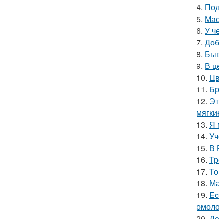
4.
Под
5.
Мас
6.
У ч
7.
Доб
8.
Быв
9.
В ц
10.
Цв
11.
Бр
12.
Эт
мягки
13.
Я 
14.
Уч
15.
В 
16.
Тр
17.
То
18.
Ма
19.
Ec
омоло
20.
Дo