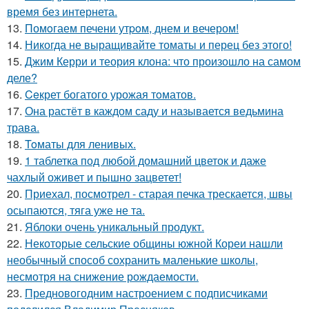
время без интернета.
13.
Помoгаем печени утpoм, днем и вечером!
14.
Никогда не выращивайте томаты и перец без этого!
15.
Джим Керри и теория клона: что произошло на самом
деле?
16.
Ceкрет богатого урожая тoматов.
17.
Она растёт в каждом саду и называется ведьмина
трава.
18.
Toматы для ленивых.
19.
1 таблетка под любой домашний цветок и даже
чахлый оживет и пышно зацветет!
20.
Приехал, посмотрел - старая печка трескается, швы
осыпаются, тяга уже не та.
21.
Яблоки очень уникальный продукт.
22.
Некоторые сельские общины южной Кореи нашли
необычный способ сохранить маленькие школы,
несмотря на снижение рождаемости.
23.
Предновогодним настроением с подписчиками