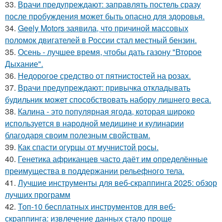
33.
Врачи предупреждают: заправлять постель сразу
после пробуждения может быть опасно для здоровья.
34.
Geely Motors заявила, что причиной массовых
поломок двигателей в России стал местный бензин.
35.
Осень - лучшее время, чтобы дать газону "Второе
Дыхание".
36.
Недорогое средство от пятнистостей на розах.
37.
Врачи предупреждают: привычка откладывать
будильник может способствовать набору лишнего веса.
38.
Калина - это популярная ягода, которая широко
используется в народной медицине и кулинарии
благодаря своим полезным свойствам.
39.
Как спасти огурцы от мучнистой росы.
40.
Генетика африканцев часто даёт им определённые
преимущества в поддержании рельефного тела.
41.
Лучшие инструменты для веб-скраппинга 2025: обзор
лучших программ
42.
Топ-10 бесплатных инструментов для веб-
скраппинга: извлечение данных стало проще