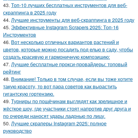
43.
Топ-10 лучших бесплатных инструментов для веб-
скраппинга в 2025 году
44.
Лучшие инструменты для веб-скраппинга в 2025 году
45.
Эффективные Instagram Scrapers 2025: Топ-16
Инструментов
46.
Вот несколько отличных вариантов растений и
цветов, которые можно посадить под елью в саду, чтобы
создать красивую и гармоничную композицию:
47.
Лучшие бесплатные прокси-провайдеры: топовый
рейтинг
48.
Внимание! Только в том случае, если вы тоже хотите
такую красоту, то вот пара советов как вырастить
гигантскую гортензию.
49.
Турниры по пощёчинам выглядят как зрелищное и
жёсткое шоу, где участники стоят напротив друг друга и
по очереди наносят удары ладонью по лицу.
50.
Лучшие скраперы Instagram 2025: полное
руководство