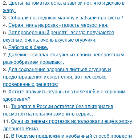
2.
Цветы на томатах есть, а завязи нет: что я делаю в
жару.
3.
Собрали последнюю малину и забыли про кусты?
4.
Серая гниль на розах - гадость мерзостная.
5.
Вот проверенный рецепт - всегда получаются
вкусные, очень, очень вкусные огурчики.
6.
Работаю в банке.
7.
Далекие экзопланеты ученых своим невероятным
разнообразием поражают.
8.
Для сохранения здоровья листьев огурцов и
предотвращения их желтения, вот несколько
проверенных рецептов:
9.
Хотите получить огурцы без болезней и с хорошим
здоровьем?
10.
Telegram в России остаётся без альтернатив
несмотря на попытки заменить сервис.
11.
Одни из первых протезов использовали ещё в эпоху
древнего Рима.
12.
В Госдуме предложили необычный способ провести