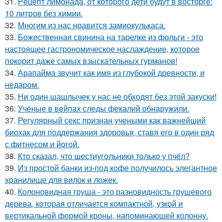
31.
Peцепт лимонада, от котopoго дети будут в восторге:
10 литров без химии.
32.
Многим из нас нравится замиокулькаса.
33.
Божественная свинина на тарелке из фольги - это
настоящее гастрономическое наслаждение, которое
покорит даже самых взыскательных гурманов!
34.
Арапайма звучит как имя из глубокой древности, и
недаром.
35.
Ни один шашлычек у нас не обходят без этой закуски!
36.
Учёные в вейпах следы фекалий обнаружили.
37.
Регулярный секс признан учеными как важнейший
биохак для поддержания здоровья, ставя его в один ряд
с фитнесом и йогой.
38.
Кто сказал, что шестиугольники только у пчёл?
39.
Из простой банки из-под кофе получилось элегантное
хранилище для вилок и ложек.
40.
Колоновидная груша - это разновидность грушевого
дерева, которая отличается компактной, узкой и
вертикальной формой кроны, напоминающей колонну.