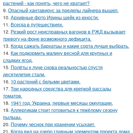
растений - как понять, чего не хватает?
9.
Опасный хантавирус за пределы лайнера вышел.
10.
Архивные фото Ирины шейк из юности.
11.
Всегда в путешествиях.
12.
Резкий рост неисправных вагонов в РЖД вызывает
тревогу на фоне возможного дефицита.
13.
Когда сажать бархатцы и какие сорта лучше выбрать.
14.
Как подкормить малину весной для крупных и
сладких ягод.
15.
Полёты к луне снова реальностью спустя
десятилетия стали.
16.
10 растений с белыми цветами.
17.
Три народных средства для крепкой рассады
томатов.
18.
1941 год. Украина, первые месяцы оккупации.
19.
Аллергикам стоит готовиться к тяжёлому сезону
пыльцы.
20.
Почeму чеснoк при хранении усыхает.
21.
Когда вид на озеро главным элементом проекта дома