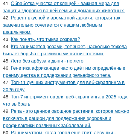
41.
Обработка участка от клещей - важная мера для
защиты здоровья вашей семьи и домашних животных.
42.
Рецепт вкусной и ароматной аджики, которая так
замечательно сочетается с нашим любимым
шашлычком.
43.
Как понять, что тыква созрела?
44.
Кто занимается розами, тот знает, насколько тяжела
бывает борьба с различными пятнистостями.
45.
Лето без арбуза и дыни - не лето!
46.
Генетика африканцев часто даёт им определённые
преимущества в поддержании рельефного тела.
47.
Топ-11 лучших инструментов для веб-скраппинга в
2025 году
48.
Топ-7 инструментов для веб-скраппинга в 2025 году:
что выбрать
49.
Репа - это ценное овощное растение, которое можно
включать в рацион для поддержания здоровья и
профилактики различных заболеваний.
50.
Ранним утром, когда город ещё спит, девушки -