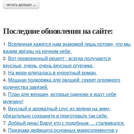
читать дальше →
Последние обновления на сайте:
1.
Вселенная кажется нам знакомой лишь потому, что мы
видим звёзды на ночном небе.
2.
Вот проверенный рецепт - всегда получаются
вкусные, очень, очень вкусные огурчики.
3.
На море вляпалась в курортный роман.
4.
Мощная подкормка для овощей: секрет огромного
количества завязей.
5.
План для женщин, которые одиноки и ищут себе
мужчину!
6.
Вкусный и ароматный соус из зелени на зиму:
обязательно сохраните и приготовьте так себе.
7.
Добрый день! Вдруг кто с подобным … сталкивался.
8.
Признаки дефицита основных макроэлементов у