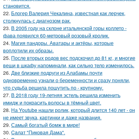
становится.
22.
Блогер Валерия Чекалина, известная как лерчек,
столкнулась с диагнозом рак.
23.
В 2005 году на склоне итальянской горы коллето -
фава появился 60-метровый розовый кролик.
24.
Магия пандоры. Аватары и актёры, которые
воплотили их образы.
25.
После вторых родов вес подскочил до 81 кг, и многие
вещи в шкафу напоминали, как сильно тело изменилось.
26.
Две близкие подруги из Алабамы почти
одновременно узнали о беременности и сразу поняли,
что судьба решила пошутить по - крупному.
27.
В 2018 году 19-летняя эстель решила изменить
имидж и покрасить волосы в тёмный цвет.
28.
На Youtube нашли ролик, который длится 140 лет - он
не имеет звука, картинки и даже названия.
29.
Самый богатый бомж в мире!
30.
Caлат "Пиковая Дама".