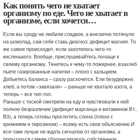
Как понять чего не хватает
организму по еде. Чего не хватает в
организме, если хочется…
Если вы сроду не любили сладкое, а внезапно потянуло
на шоколад, сам себе ставь диагноз: дефицит магния. То
же самое происходит, если захотелось чего-то
кисленького. Вообще, прислушивайтесь почаще к
своему организму. Тянетесь к чему-то пожирнее, взахлеб
пьете газированные напитки – плохо с кальцием.
Добьетесь баланса – сразу расхочется. Ели безудержно
хлеб, а потом «завязали» – раньше не хватало азота, а
теперь – все тип-топ.
Раньше с тоской смотрели на еду и чувствовали к ней
полное безразличие (дефицит марганца и витаминов В1,
В3), а теперь готовы проглотить слона (плохо с
кремнием и тирозином) – всему есть свое объяснение.И
все-таки лучше не ждать сигналов от организма, а
попытаться самим сбалансировать собственное