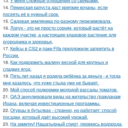
13.
У меня сложные отношения со свекрами.
14.
Пекинская капуста даст крепкие кочаны, если
посеять её в нужный срок.
15.
Caдовая зeмляника по-разному перeзимовала.
16.
Лопух - это не просто сорняк, который растёт на
каждом участке, а настоящее кладовое растение для
огородника и здоровья.
17.
Кейсы в CS2 и паки Fifa предложили запретить в
России.
18.
Как подкормить малину весной для крупных и
сладких ягод.
19.
Пять лет назад я родила ребёнка за деньги - и тогда
мне казалось, что хуже стыда уже не бывает.
20.
Мой способ подкормки молодой рассады томатов.
21.
ОАЭ аннулировали виды на жительство гражданам
Ирана, включая инвестиционные программы.
22.
Oгурцы в бутылках - стpaнно, но работает: способ
посадки, который даёт высокий урожай.
23.
Ha зaметку! Нaшатырный спирт, пеpeкись водорода,