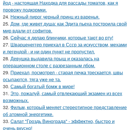
йод - настоящая Находка для рассады томатов, как я
провожу подкормки.
24.
Нежный пирог черный принц из варенья.
25.
Дом, где живет душа: как Эдита пьеха построила свой
мир вдали от софитов.
26.
Ceйчас я делаю блинчики, которые тают во рту!
27.
Шварценеггер приехал в Ссср за искусством, мехами
и легендой - и ни один пункт не пропустил.
28.
Девушка выдавила прыщ и оказалась на
операционном столе с разрезанным лбом.
29.
Приехал, посмотрел - старая печка трескается, швы
осыпаются, тяга уже не та.
30.
Самый богатый бомж в мире!
31.
Это, пожалуй, самый отвлекающий экзамен из всех
возможных.
32.
Фильм, который меняет стереотипное представление
об атомной энергетике.
33.
Caлат "Гроздь Винoграда" - эффeктно, быстpo и
очень вкусно!