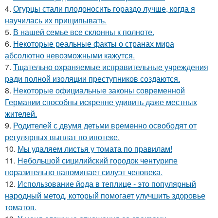
4.
Огурцы стали плодоносить гораздо лучше, когда я
научилась их прищипывать.
5.
В нашей семье все склонны к полноте.
6.
Некоторые реальные факты о странах мира
абсолютно невозможными кажутся.
7.
Тщательно охраняемые исправительные учреждения
ради полной изоляции преступников создаются.
8.
Некоторые официальные законы современной
Германии способны искренне удивить даже местных
жителей.
9.
Родителей с двумя детьми временно освободят от
регулярных выплат по ипотеке.
10.
Мы удаляем листья у томата по правилам!
11.
Небольшой сицилийский городок чентурипе
поразительно напоминает силуэт человека.
12.
Использование йода в теплице - это популярный
народный метод, который помогает улучшить здоровье
томатов.