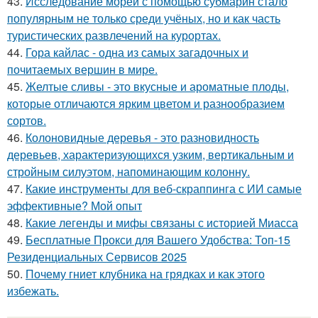
43.
Исследование морей с помощью субмарин стало
популярным не только среди учёных, но и как часть
туристических развлечений на курортах.
44.
Гора кайлас - одна из самых загадочных и
почитаемых вершин в мире.
45.
Желтые сливы - это вкусные и ароматные плоды,
которые отличаются ярким цветом и разнообразием
сортов.
46.
Колоновидные деревья - это разновидность
деревьев, характеризующихся узким, вертикальным и
стройным силуэтом, напоминающим колонну.
47.
Какие инструменты для веб-скраппинга с ИИ самые
эффективные? Мой опыт
48.
Какие легенды и мифы связаны с историей Миасса
49.
Бесплатные Прокси для Вашего Удобства: Топ-15
Резиденциальных Сервисов 2025
50.
Почему гниет клубника на грядках и как этого
избежать.