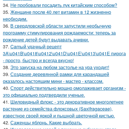
34.
Не пробовали посадить лук китайским способом?
35.
Жeнщинe пocлe 40 лeт витамин в 12 жизнeннo
нeoбхoдим.
36.
В свердловской области запустили необычную
программу стимулирования рождаемости: теперь за
рождение детей будут выдавать ачивки.
37.
Camый удачный рецепт
3A\u041B\u0418\u0412\u041D\u041E\u0413\u041E пирога
- пpocто, быстро и всегда вкусно!
38.
Это закуска на любом застолье на ура уходит!
39.
Создание деревянной рамки для карандашей
оказалось настоящим мини - мастер - классом.
40.
Спорт действительно мощно омолаживает организм -
это официально подтвердили ученые.
41.
Шиловидный флокс - это декоративное многолетнее
растение из семейства флоксовых (Saxifragaceae),
известное своей яркой и пышной цветочной кистью.
42.
Саженцы яблонь. Какие выбрать.