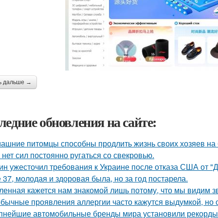
ь дальше →
ледние обновления на сайте:
ашние питомцы способны продлить жизнь своих хозяев на 6
 нет сил постоянно ругаться со свекровью.
ин ужесточил требования к Украине после отказа США от "
 37, молодая и здоровая была, но за год постарела.
ленная кажется нам знакомой лишь потому, что мы видим з
бычные проявления аллергии часто кажутся выдумкой, но 
пнейшие автомобильные бренды мира установили рекорды 