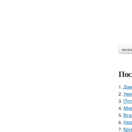
читат
Пос
1.
Дом
2.
Уже
3.
Пут
4.
Мне
5.
Все
6.
Нео
7.
Кру