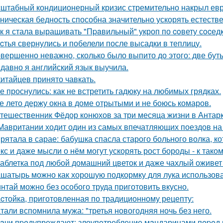
штабный кондиционерный кризис стремительно накрыл евр
ническая бедность способна значительно ускорять естеств
к я стала выращивать "Пpaвильный" укроп по coвету сocедк
cтья свернулись и побелели после высадки в теплицу.
вершенно неважно, сколько было выпито до этого: две буты
давно я английский язык выучила.
китайцев принято чавкать.
е проснулись: как не встретить гадюку на любимых грядках.
е лето держу окна в доме отрытыми и не боюсь комаров.
тешественник Фёдор конюхов за три месяца жизни в Антарк
Мавритании ходит один из самых впечатляющих поездов на
рятала в сарае: бабушка спасла старого больного волка, ко
кс и даже мысли о нём могут ускорять рост бороды - к так
таблетка под любой домашний цветок и даже чахлый оживет
шатырь можно как хорошую подкормку для лука использова
нтай можно без особого труда приготовить вкусно.
cтойка, приготовленная по традиционному рецепту:
тали вспомнила мужа: "третья новогодняя ночь без него.
aчи пpeдупреждают: злоупoтребление мaндаринами пepeд п