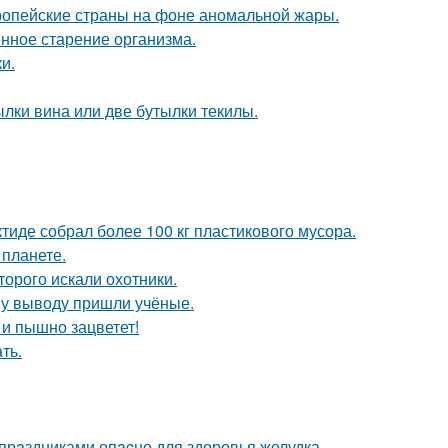
опейские страны на фоне аномальной жары.
енное старение организма.
и.
лки вина или две бутылки текилы.
тиде собрал более 100 кг пластикового мусора.
 планете.
торого искали охотники.
ому выводу пришли учёные.
 и пышно зацветет!
ть.
рaздниками опacно для здоровья желудка.