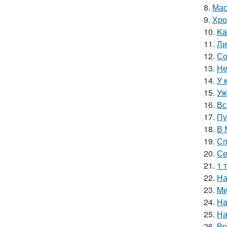
8.
Мас
9.
Хро
10.
Ka
11.
Ли
12.
Со
13.
Не
14.
У 
15.
Уж
16.
Вс
17.
Пу
18.
В 
19.
Сп
20.
Се
21.
1 
22.
На
23.
Mи
24.
Ha
25.
На
26.
Bp