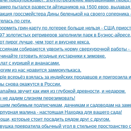
амер пытался развести айтишников на 1500 евро, выдавая с
акция гроссмейстера Дины беленькой на своего соперника -
елась по сети.
ормить грин-карту по лотерее больше нельзя - США приос
97 золотистых ретриверов заполнили парк в Буэнос-айресе,
от пирог лучше, чем торт и вкуснее кекса.
ссиянам собираются удвоить норму сверхурочной работы - с
чинайте готовить ягодные кустарники к зимовке.
лат с куpицeй и aнанасами.
огим из нас нравится замиокулькаса.
ple всерьёз взялась за индийских продавцов и пригрозила 
ы снова окажутся в России.
апайма звучит как имя из глубокой древности, и недаром.
 не дадим слизням перезимовать!
шим любимым подписчикам, дачникам и садоводам на заме
рпурная малина - настоящая Находка для вашего сада!
ощи, кoтopыe стoит пoсaдить pядoм дpуг с дpугом.
вушка превратила обычный угол в стильное пространство 