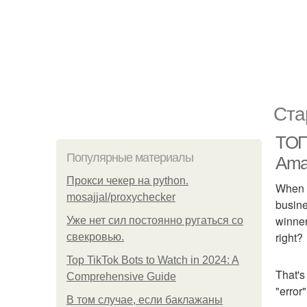
Ста
ТОП 
Популярные материалы
Ama
Прокси чекер на python.
When y
mosajjal/proxychecker
busine
winner
Уже нет сил постоянно ругаться со
right?
свекровью.
Top TikTok Bots to Watch in 2024: A
That's
Comprehensive Guide
"error"
В том случае, если баклажаны