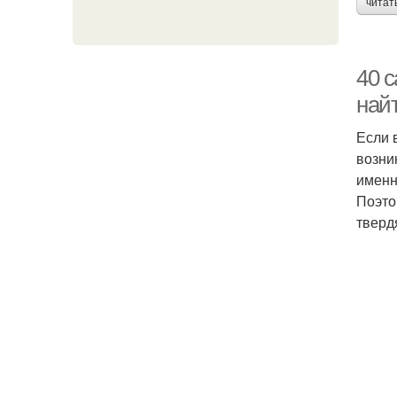
читат
40 с
найт
Если 
возни
именн
Поэто
тверд