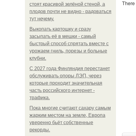
There 
стоят красивой зелёной стеной, а
плодов почти не видно - радоваться
тут нечему.
Выкопать картошку и сразу
засыпать её в мешки - самый
быстрый способ спрятать вместе с
урожаем гниль, порезы и больные
клубни.
С 2027 года Финляндия перестанет
обслуживать опоры ЛЭП, через
которые проходит значительная
часть российского интернет -
трафика.
Пока многие считают сахару самым
жарким местом на земле, Европа
уверенно бьёт собственные
рекорды.