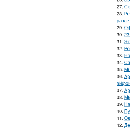
27.
Ск
28.
Ре
разлет
29.
Оф
30.
23
31.
Эт
32.
Ро
33.
На
34.
Ca
35.
Мн
36.
Ap
айфон
37.
Ар
38.
Мы
39.
На
40.
Пу
41.
Ов
42.
Де