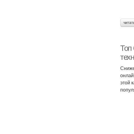
читат
Топ
тех
Сниже
онлай
этой 
попул