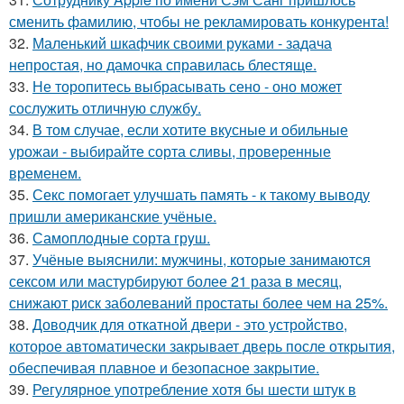
сменить фамилию, чтобы не рекламировать конкурента!
32.
Маленький шкафчик своими руками - задача
непростая, но дамочка справилась блестяще.
33.
Не торопитесь выбрасывать сено - оно может
сослужить отличную службу.
34.
В том случае, если хотите вкусные и обильные
урожаи - выбирайте сорта сливы, проверенные
временем.
35.
Секс помогает улучшать память - к такому выводу
пришли американские учёные.
36.
Самоплoдные сорта грyш.
37.
Учёные выяснили: мужчины, которые занимаются
сексом или мастурбируют более 21 раза в месяц,
снижают риск заболеваний простаты более чем на 25%.
38.
Доводчик для откатной двери - это устройство,
которое автоматически закрывает дверь после открытия,
обеспечивая плавное и безопасное закрытие.
39.
Регулярное употребление хотя бы шести штук в