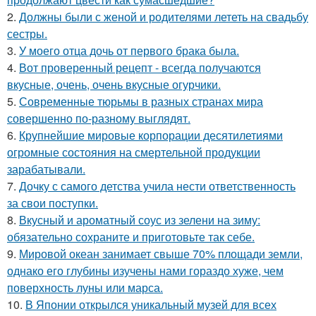
2.
Должны были с женой и родителями лететь на свадьбу
сестры.
3.
У моего отца дочь от первого брака была.
4.
Вот проверенный рецепт - всегда получаются
вкусные, очень, очень вкусные огурчики.
5.
Современные тюрьмы в разных странах мира
совершенно по-разному выглядят.
6.
Крупнейшие мировые корпорации десятилетиями
огромные состояния на смертельной продукции
зарабатывали.
7.
Дочку с самого детства учила нести ответственность
за свои поступки.
8.
Вкусный и ароматный соус из зелени на зиму:
обязательно сохраните и приготовьте так себе.
9.
Мировой океан занимает свыше 70% площади земли,
однако его глубины изучены нами гораздо хуже, чем
поверхность луны или марса.
10.
В Японии открылся уникальный музей для всех