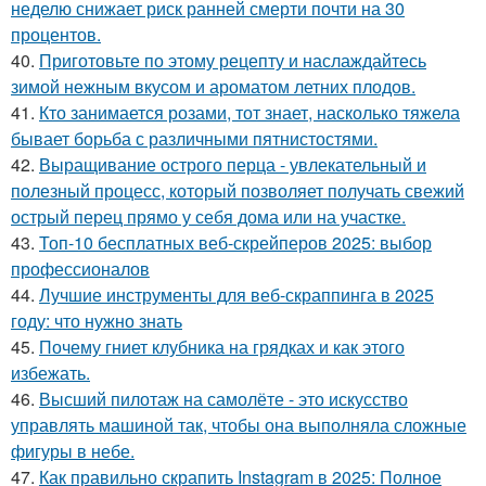
неделю снижает риск ранней смерти почти на 30
процентов.
40.
Приготовьте по этому рецепту и наслаждайтесь
зимой нежным вкусом и ароматом летних плодов.
41.
Кто занимается розами, тот знает, насколько тяжела
бывает борьба с различными пятнистостями.
42.
Выращивание острого перца - увлекательный и
полезный процесс, который позволяет получать свежий
острый перец прямо у себя дома или на участке.
43.
Топ-10 бесплатных веб-скрейперов 2025: выбор
профессионалов
44.
Лучшие инструменты для веб-скраппинга в 2025
году: что нужно знать
45.
Почему гниет клубника на грядках и как этого
избежать.
46.
Высший пилотаж на самолёте - это искусство
управлять машиной так, чтобы она выполняла сложные
фигуры в небе.
47.
Как правильно скрапить Instagram в 2025: Полное