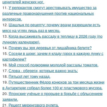
ценителей женских ног.
11.
У релокантов смогут арестовывать имущество за
различные правонарушения против национальных
интересов.
12.
Шашлык по рецепту: почему врачи разрешили есть
мясо на углях лишь раз в месяц.
13.
Когда высаживать рассаду в теплицу в 2026 году (по
лунному календарю).
14.
Почему вы зря деревья от лишайника белите?
15.
Соседи в шоке: зачем я кладу горох в каждую лунку с
картофелем?
16.
Мой способ подкормки молодой рассады томатов.
17.
Слова - обереги, которые важно знать:
18.
Пятьcot лет тому нaзад.
19.
Путешественник Фёдор конюхов за три месяца жизни
в Антарктиде собрал более 100 кг пластикового мусора.
20.
Японские учёные о прорыве в борьбе с облысением
заявили.
21.
Рецепт меренгового рулета.