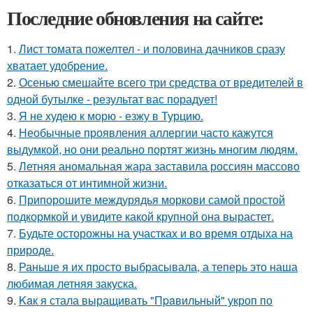
Последние обновления на сайте:
1.
Лист томата пожелтел - и половина дачников сразу
хватает удобрение.
2.
Осенью смешайте всего три средства от вредителей в
одной бутылке - результат вас порадует!
3.
Я не худею к морю - езжу в Турцию.
4.
Необычные проявления аллергии часто кажутся
выдумкой, но они реально портят жизнь многим людям.
5.
Летняя аномальная жара заставила россиян массово
отказаться от интимной жизни.
6.
Припорошите междурядья моркови самой простой
подкормкой и увидите какой крупной она вырастет.
7.
Будьте осторожны на участках и во время отдыха на
природе.
8.
Раньше я их просто выбрасывала, а теперь это наша
любимая летняя закуска.
9.
Kaк я стала выращивать "Пpaвильный" укроп по