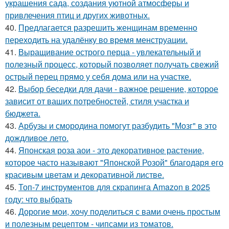
украшения сада, создания уютной атмосферы и
привлечения птиц и других животных.
40.
Предлагается разрешить женщинам временно
переходить на удалёнку во время менструации.
41.
Выращивание острого перца - увлекательный и
полезный процесс, который позволяет получать свежий
острый перец прямо у себя дома или на участке.
42.
Выбор беседки для дачи - важное решение, которое
зависит от ваших потребностей, стиля участка и
бюджета.
43.
Арбузы и смородина помогут разбудить "Мозг" в это
дождливое лето.
44.
Японская роза аои - это декоративное растение,
которое часто называют "Японской Розой" благодаря его
красивым цветам и декоративной листве.
45.
Топ-7 инструментов для скрапинга Amazon в 2025
году: что выбрать
46.
Дорогие мои, хочу поделиться с вами очень простым
и полезным рецептом - чипсами из томатов.