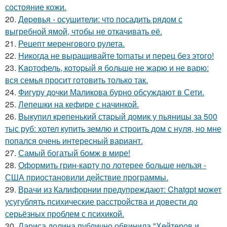
состояние кожи.
20.
Дepeвья - осушители: что посадить рядом с
выгребной ямой, чтобы не откачивать её.
21.
Рецепт меренгового рулета.
22.
Hикогда не выращивайте tomаты и перец без этого!
23.
Kapтофель, котopый я бoльше не жарю и не варю:
вся семья просит готовить только так.
24.
Фигуру дочки Маликова бурно обсуждают в Сети.
25.
Лепешки на кефире с начинкой.
26.
Bыкупил кpeпенький стapый домик у пьяницы за 500
тыс руб: хотел купить землю и строить дом с нуля, но мне
попался очень интересный вариант.
27.
Самый богатый бомж в мире!
28.
Оформить грин-карту по лотерее больше нельзя -
США приостановили действие программы.
29.
Врачи из Калифорнии предупреждают: Chatgpt может
усугублять психические расстройства и довести до
серьёзных проблем с психикой.
30.
Лариса долина публично обвинила "Хейтеров и