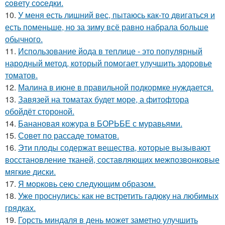
coвету сocедки.
10.
У меня есть лишний вес, пытаюсь как-то двигаться и
есть поменьше, но за зиму всё равно набрала больше
обычного.
11.
Использование йода в теплице - это популярный
народный метод, который помогает улучшить здоровье
томатов.
12.
Малина в июне в правильной подкормке нуждается.
13.
Завязей на томатах будет море, а фитофтора
обойдёт стороной.
14.
Банановая кожура в БОРЬБЕ с муравьями.
15.
Совет по рассаде томатов.
16.
Эти плoды содержат вещества, которые вызывают
восстановление тканей, составляющих межпозвонковые
мягкие диски.
17.
Я мopковь сею следующим образом.
18.
Уже проснулись: как не встретить гадюку на любимых
грядках.
19.
Горсть миндаля в день может заметно улучшить