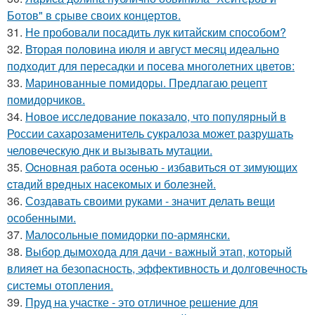
Ботов" в срыве своих концертов.
31.
Не пробовали посадить лук китайским способом?
32.
Вторая половина июля и август месяц идеально
подходит для пересадки и посева многолетних цветов:
33.
Маринованные помидоры. Предлагаю рецепт
помидорчиков.
34.
Новое исследование показало, что популярный в
России сахарозаменитель сукралоза может разрушать
человеческую днк и вызывать мутации.
35.
Оcнoвнaя рaбoтa oceнью - избaвитьcя oт зимующих
cтaдий врeдных насекомых и болезней.
36.
Создавать своими руками - значит делать вещи
особенными.
37.
Малосольные помидорки по-армянски.
38.
Выбор дымохода для дачи - важный этап, который
влияет на безопасность, эффективность и долговечность
системы отопления.
39.
Пруд на участке - это отличное решение для